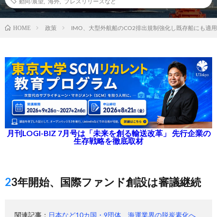
動向/展望
,
海外
,
プレスリリースなど
政策
IMO、大型外航船のCO2排出規制強化し既存船にも適
HOME
月刊LOGI-BIZ 7月号は「未来を創る輸送改革」 先行企業の
生存戦略を徹底取材
23年開始、国際ファンド創設は審議継続
関連記事：
日本など10カ国・9団体、海運業界の脱炭素化へ