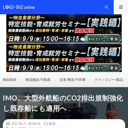
独自取材
物流施設/不動産
災害/事故/不祥事
テクノロジー/製品
IMO、大型外航船のCO2排出規制強化
し既存船にも適用へ
2021.06.21 06:00:56
政策