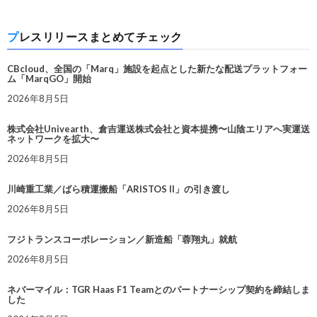
プレスリリースまとめてチェック
CBcloud、全国の「Marq」施設を起点とした新たな配送プラットフォー
ム「MarqGO」開始
2026年8月5日
株式会社Univearth、倉吉運送株式会社と資本提携〜山陰エリアへ実運送
ネットワークを拡大〜
2026年8月5日
川崎重工業／ばら積運搬船「ARISTOS II」の引き渡し
2026年8月5日
フジトランスコーポレーション／新造船「蓉翔丸」就航
2026年8月5日
ネバーマイル：TGR Haas F1 Teamとのパートナーシップ契約を締結しま
した