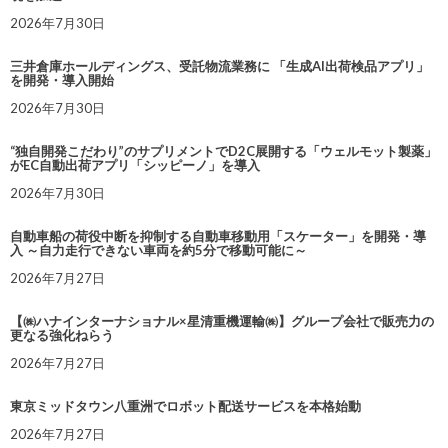
2026年7月30日
三井倉庫ホールディングス、受託物流業務に 「生成AI出荷検品アプリ」
を開発・導入開始
2026年7月30日
“独自開発こだわり”のサプリメントでD2C展開する「ウェルモット製薬」
がEC自動出荷アプリ「シッピーノ」を導入
2026年7月30日
自動車船の荷役中断を抑制する自動車移動用「スケーター」を開発・導
入 ～自力走行できない車両を約5分で移動可能に～
2026年7月27日
【㈱ハナインターナショナル×星清重機運輸㈱】グループ会社で販売力の
更なる強化ねらう
2026年7月27日
東京ミッドタウン八重洲でロボット配送サービスを本格始動
2026年7月27日