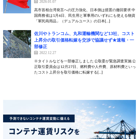
2026.01.07
高市首相台湾発言への圧力強化、日本側は措置の撤回要求 中
国商務省は1月6日、民生用と軍事用のいずれにも使える物資
「軍民両用品」（デュアルユース）の日本[…]
佐川やトランコム、丸和運輸機関など13社、コスト
上昇分の取引価格転嫁を交渉で協議せず★速報・一
部修正
2022.12.27
※タイトルなどを一部修正しました 公取委が緊急調査実施 公
正取引委員会は12月27日、燃料費や人件費、原材料費といっ
たコスト上昇分を取引価格に転嫁する[…]