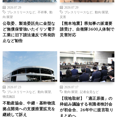
2026.07.29
2026.07.29
プレスリリースなど
,
不祥事
,
動
プレスリリースなど
,
動向/展望
,
向/展望
災害
公取委、製造委託先に金型な
【熊本地震】県知事の派遣要
ど無償保管強いたイリソ電子
請受け、自衛隊3600人体制で
工業に旧下請法違反で再発防
災害対応
止など勧告
2026.07.23
2026.07.17
プレスリリースなど
,
動向/展望
,
動向/展望
,
記者会見など
物流施設
【現地取材】「適正原価」の
不動産協会、中継・基幹物流
枠組み議論する有識者検討会
拠点開発への支援措置拡充を
が初会合、26年中に提言取り
継続して訴え
まとめへ