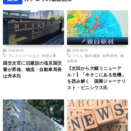
2026.08.03
2026.08.03
プレスリリースなど
,
幹部人事
コラム
,
動向/展望
,
戦争/紛争
,
独
自取材
国交次官に旧建設の塩見国交
【次回から大幅リニューア
審が昇格、物流・自動車局長
ル！】「今そこにある危機」
は舟本氏
を読み解く 国際ジャーナリ
スト・ビニシウス氏