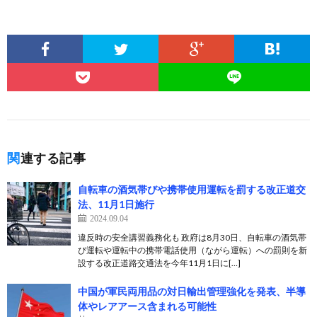
関連する記事
自転車の酒気帯びや携帯使用運転を罰する改正道交
法、11月1日施行
2024.09.04
違反時の安全講習義務化も 政府は8月30日、自転車の酒気帯
び運転や運転中の携帯電話使用（ながら運転）への罰則を新
設する改正道路交通法を今年11月1日に[…]
中国が軍民両用品の対日輸出管理強化を発表、半導
体やレアアース含まれる可能性