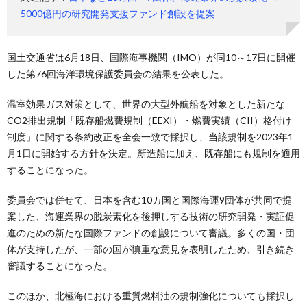
5000億円の研究開発支援ファンド創設を提案
国土交通省は6月18日、国際海事機関（IMO）が同10～17日に開催
した第76回海洋環境保護委員会の結果を公表した。
温室効果ガス対策として、世界の大型外航船を対象とした新たな
CO2排出規制「既存船燃費規制（EEXI）・燃費実績（CII）格付け
制度」に関する条約改正を全会一致で採択し、当該規制を2023年1
月1日に開始する方針を決定。新造船に加え、既存船にも規制を適用
することになった。
委員会では併せて、日本を含む10カ国と国際海運9団体が共同で提
案した、海運業界の脱炭素化を後押しする技術の研究開発・実証促
進のための新たな国際ファンドの創設について審議。多くの国・団
体が支持したが、一部の国が慎重な意見を表明したため、引き続き
審議することになった。
このほか、北極海における重質燃料油の規制強化についても採択し