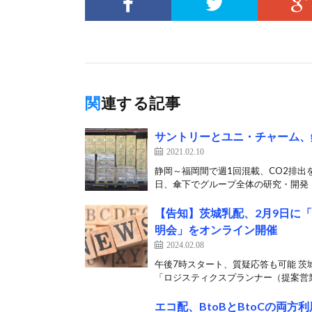
関連する記事
サントリーとユニ・チャーム、
2021.02.10
静岡～福岡間で週1回混載、CO2排出
日、傘下でグループ全体の研究・開発・
【告知】茨城乳配、2月9日に
明会」をオンライン開催
2024.02.08
午後7時スタート、質疑応答も可能 茨
「ロジスティクスプランナー（提案営業
エコ配、BtoBとBtoCの両