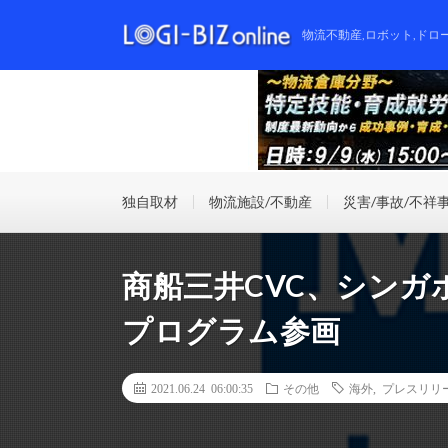
物流不動産,ロボット,ドロ
独自取材
物流施設/不動産
災害/事故/不祥
商船三井CVC、シン
プログラム参画
2021.06.24 06:00:35
その他
海外
,
プレスリリ