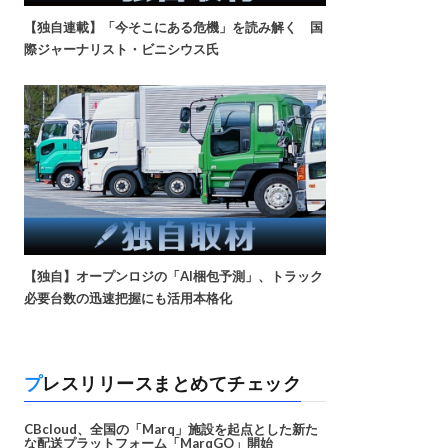
【独自連載】「今そこにある危機」を読み解く 国
際ジャーナリスト・ビニシウス氏
【独自】オープンロジの「AI梱包予測」、トラック
必要台数の迅速把握にも活用本格化
プレスリリースまとめてチェック
CBcloud、全国の「Marq」施設を起点とした新た
な配送プラットフォーム「MarqGO」開始