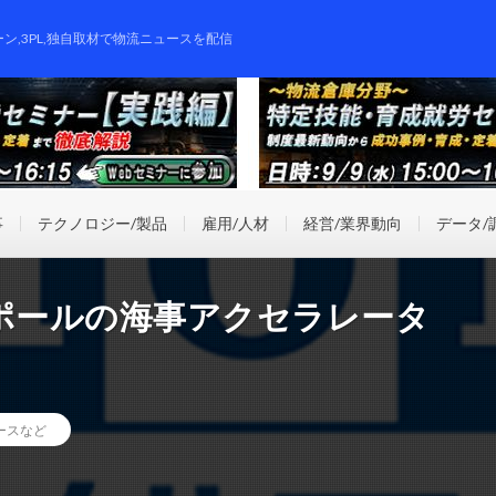
ーン,3PL,独自取材で物流ニュースを配信
事
テクノロジー/製品
雇用/人材
経営/業界動向
データ/
ガポールの海事アクセラレータ
ースなど