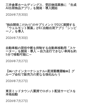
三井倉庫ホールディングス、受託物流業務に 「生成
AI出荷検品アプリ」を開発・導入開始
2026年7月30日
“独自開発こだわり”のサプリメントでD2C展開する
「ウェルモット製薬」がEC自動出荷アプリ「シッピ
ーノ」を導入
2026年7月30日
自動車船の荷役中断を抑制する自動車移動用「スケ
ーター」を開発・導入 ～自力走行できない車両を約
5分で移動可能に～
2026年7月27日
【㈱ハナインターナショナル×星清重機運輸㈱】グ
ループ会社で販売力の更なる強化ねらう
2026年7月27日
東京ミッドタウン八重洲でロボット配送サービスを
本格始動
2026年7月27日