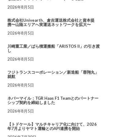
2026年8月5日
株式会社Univearth、倉吉運送株式会社と資本提
携〜山陰エリアへ実運送ネットワークを拡大〜
2026年8月5日
川崎重工業／ばら積運搬船「ARISTOS II」の引き渡
し
2026年8月5日
フジトランスコーポレーション／新造船「蓉翔丸」
就航
2026年8月5日
ネバーマイル：TGR Haas F1 Teamとのパートナー
シップ契約を締結しました
2026年8月5日
【トドケール】マルチキャリア化に向けて、2026
年7月よりヤマト運輸とのAPI連携を開始
2026年7月30日