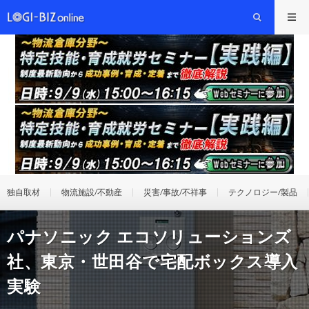
独自取材
物流施設/不動産
災害/事故/不祥事
テクノロジー/製品
パナソニック エコソリューションズ
社、東京・世田谷で宅配ボックス導入
実験