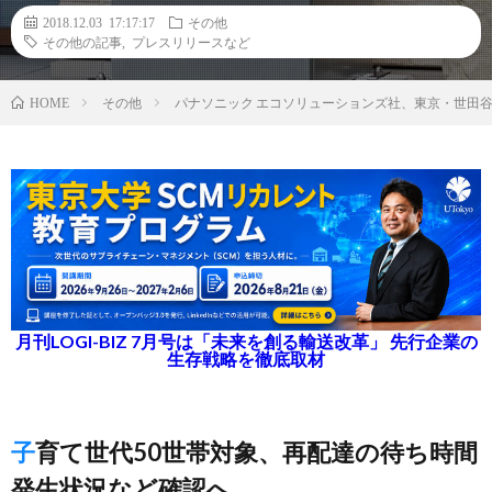
2018.12.03 17:17:17
その他
その他の記事
,
プレスリリースなど
その他
パナソニック エコソリューションズ社、東京・世田
HOME
月刊LOGI-BIZ 7月号は「未来を創る輸送改革」 先行企業の
生存戦略を徹底取材
子育て世代50世帯対象、再配達の待ち時間
発生状況など確認へ