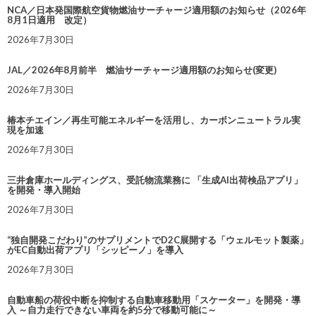
NCA／日本発国際航空貨物燃油サーチャージ適用額のお知らせ（2026年
8月1日適用 改定）
2026年7月30日
JAL／2026年8月前半 燃油サーチャージ適用額のお知らせ(変更)
2026年7月30日
椿本チエイン／再生可能エネルギーを活用し、カーボンニュートラル実
現を加速
2026年7月30日
三井倉庫ホールディングス、受託物流業務に 「生成AI出荷検品アプリ」
を開発・導入開始
2026年7月30日
“独自開発こだわり”のサプリメントでD2C展開する「ウェルモット製薬」
がEC自動出荷アプリ「シッピーノ」を導入
2026年7月30日
自動車船の荷役中断を抑制する自動車移動用「スケーター」を開発・導
入 ～自力走行できない車両を約5分で移動可能に～