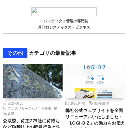
ロジスティクス管理の専門誌
月刊ロジスティクス・ビジネス
その他
カテゴリの最新記事
2026.06.25
2026.04.01
動向/展望
プレスリリースなど
,
不祥事
,
動
弊社公式ウェブサイトを全面
向/展望
リニューアルいたしました：
公取委、荷主779社に荷待ち
「LOGI-BIZ」の魅力をお伝え
など独禁法上の問題行為と注