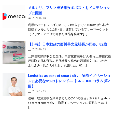
メルカリ、フリマ発送用投函ポストをドコモショッ
プに配置
2021.02.04
利用のハードル下げる狙い、21年末までに1000カ所へ拡大
目指す メルカリは2月4日、運営しているフリーマーケット
（フリマ）アプリで売れた商品を発送す[…]
【訃報】日本郵政の西川善文元社長が死去、82歳
2020.09.12
三井住友銀頭取など歴任、民営化作業をけん引 元三井住友銀
行頭取で日本郵政の初代社長を務めた西川善文（にしかわ・
よしふみ）氏が9月11日、死去した。82[…]
Logistics as part of smart city―物流イノベーショ
ンに必要な4つのトレンド―【GROUNDコラム 第2
回】
2019.12.17
連載「物流危機を乗り切るための10の視点」第2回 Logistics
as part of smart city ―物流イノベーションに必要な4つのト
[…]