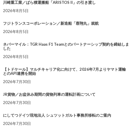
川崎重工業／ばら積運搬船「ARISTOS II」の引き渡し
2026年8月5日
フジトランスコーポレーション／新造船「蓉翔丸」就航
2026年8月5日
ネバーマイル：TGR Haas F1 Teamとのパートナーシップ契約を締結しま
した
2026年8月5日
【トドケール】マルチキャリア化に向けて、2026年7月よりヤマト運輸
とのAPI連携を開始
2026年7月30日
JR貨物／お盆休み期間の貨物列車の運転計画について
2026年7月30日
にしてつドイツ現地法人 シュツットガルト事務所移転のご案内
2026年7月30日