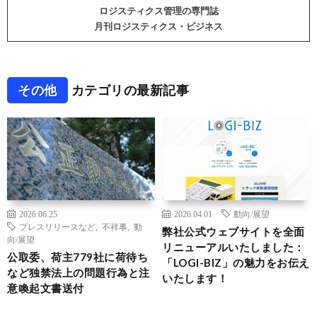
ロジスティクス管理の専門誌
月刊ロジスティクス・ビジネス
その他
カテゴリの最新記事
2026.06.25
2026.04.01
動向/展望
プレスリリースなど
,
不祥事
,
動
弊社公式ウェブサイトを全面
向/展望
リニューアルいたしました：
公取委、荷主779社に荷待ち
「LOGI-BIZ」の魅力をお伝え
など独禁法上の問題行為と注
いたします！
意喚起文書送付