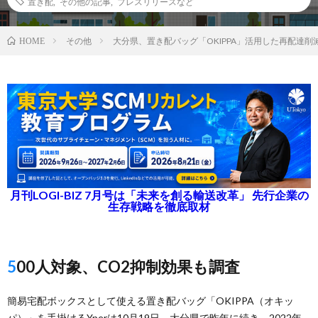
置き配
,
その他の記事
,
プレスリリースなど
その他
大分県、置き配バッグ「OKIPPA」活用した再配達削
HOME
月刊LOGI-BIZ 7月号は「未来を創る輸送改革」 先行企業の
生存戦略を徹底取材
500人対象、CO2抑制効果も調査
簡易宅配ボックスとして使える置き配バッグ「OKIPPA（オキッ
パ）」を手掛けるYperは10月19日、大分県で昨年に続き、2022年