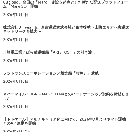
CBcloud、全国の「Marq」施設を起点とした新たな配送プラットフォー
ム「MarqGO」開始
2026年8月5日
株式会社Univearth、倉吉運送株式会社と資本提携〜山陰エリアへ実運送
ネットワークを拡大〜
2026年8月5日
川崎重工業／ばら積運搬船「ARISTOS II」の引き渡し
2026年8月5日
フジトランスコーポレーション／新造船「蓉翔丸」就航
2026年8月5日
ネバーマイル：TGR Haas F1 Teamとのパートナーシップ契約を締結しま
した
2026年8月5日
【トドケール】マルチキャリア化に向けて、2026年7月よりヤマト運輸
とのAPI連携を開始
2026年7月30日