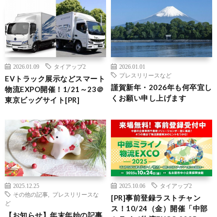
2026.01.09
タイアップ2
2026.01.01
プレスリリースなど
EVトラック展示などスマート
謹賀新年・2026年も何卒宜し
物流EXPO開催！1/21～23＠
くお願い申し上げます
東京ビッグサイト[PR]
2025.12.25
2025.10.06
タイアップ2
その他の記事
,
プレスリリースな
[PR]事前登録ラストチャン
ど
ス！10/24（金）開催「中部
【お知らせ】年末年始の記事