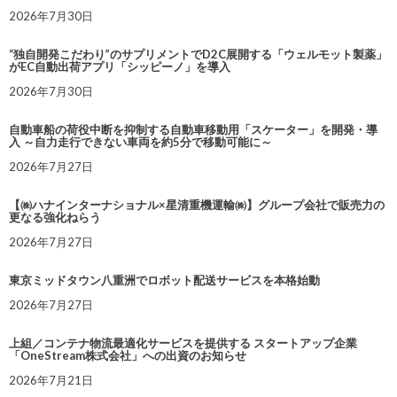
2026年7月30日
“独自開発こだわり”のサプリメントでD2C展開する「ウェルモット製薬」
がEC自動出荷アプリ「シッピーノ」を導入
2026年7月30日
自動車船の荷役中断を抑制する自動車移動用「スケーター」を開発・導
入 ～自力走行できない車両を約5分で移動可能に～
2026年7月27日
【㈱ハナインターナショナル×星清重機運輸㈱】グループ会社で販売力の
更なる強化ねらう
2026年7月27日
東京ミッドタウン八重洲でロボット配送サービスを本格始動
2026年7月27日
上組／コンテナ物流最適化サービスを提供する スタートアップ企業
「OneStream株式会社」への出資のお知らせ
2026年7月21日