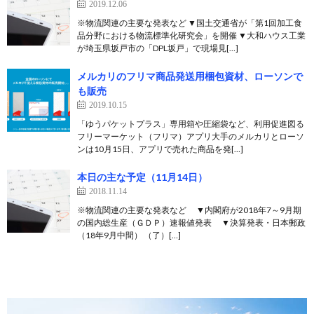
2019.12.06
※物流関連の主要な発表など ▼国土交通省が「第1回加工食
品分野における物流標準化研究会」を開催 ▼大和ハウス工業
が埼玉県坂戸市の「DPL坂戸」で現場見[…]
メルカリのフリマ商品発送用梱包資材、ローソンで
も販売
2019.10.15
「ゆうパケットプラス」専用箱や圧縮袋など、利用促進図る
フリーマーケット（フリマ）アプリ大手のメルカリとローソ
ンは10月15日、アプリで売れた商品を発[…]
本日の主な予定（11月14日）
2018.11.14
※物流関連の主要な発表など ▼内閣府が2018年7～9月期
の国内総生産（ＧＤＰ）速報値発表 ▼決算発表・日本郵政
（18年9月中間） （了）[…]