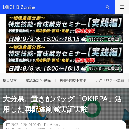
独自取材
物流施設/不動産
災害/事故/不祥事
テクノロジー/製品
大分県、置き配バッグ「OKIPPA」活
用した再配達削減実証実験
2022.10.20 06:00:45
その他