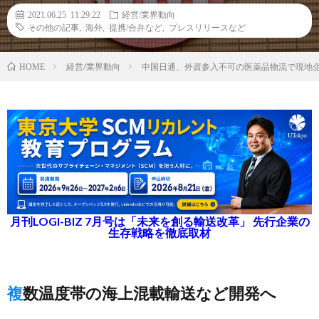
2021.06.25 11:29:22
経営/業界動向
その他の記事
,
海外
,
提携/合弁など
,
プレスリリースなど
経営/業界動向
中国日通、外資参入不可の医薬品物流で現地
HOME
月刊LOGI-BIZ 7月号は「未来を創る輸送改革」 先行企業の
生存戦略を徹底取材
複数温度帯の海上混載輸送など開発へ