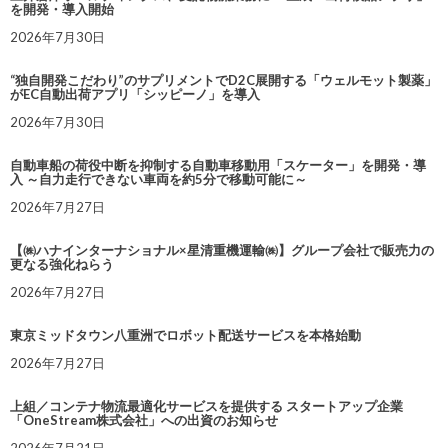
を開発・導入開始
2026年7月30日
“独自開発こだわり”のサプリメントでD2C展開する「ウェルモット製薬」
がEC自動出荷アプリ「シッピーノ」を導入
2026年7月30日
自動車船の荷役中断を抑制する自動車移動用「スケーター」を開発・導
入 ～自力走行できない車両を約5分で移動可能に～
2026年7月27日
【㈱ハナインターナショナル×星清重機運輸㈱】グループ会社で販売力の
更なる強化ねらう
2026年7月27日
東京ミッドタウン八重洲でロボット配送サービスを本格始動
2026年7月27日
上組／コンテナ物流最適化サービスを提供する スタートアップ企業
「OneStream株式会社」への出資のお知らせ
2026年7月21日