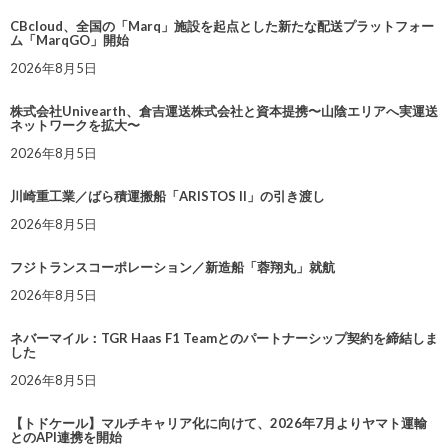
CBcloud、全国の「Marq」施設を起点とした新たな配送プラットフォー
ム「MarqGO」開始
2026年8月5日
株式会社Univearth、倉吉運送株式会社と資本提携〜山陰エリアへ実運送
ネットワークを拡大〜
2026年8月5日
川崎重工業／ばら積運搬船「ARISTOS II」の引き渡し
2026年8月5日
フジトランスコーポレーション／新造船「蓉翔丸」就航
2026年8月5日
ネバーマイル：TGR Haas F1 Teamとのパートナーシップ契約を締結しま
した
2026年8月5日
【トドケール】マルチキャリア化に向けて、2026年7月よりヤマト運輸
とのAPI連携を開始