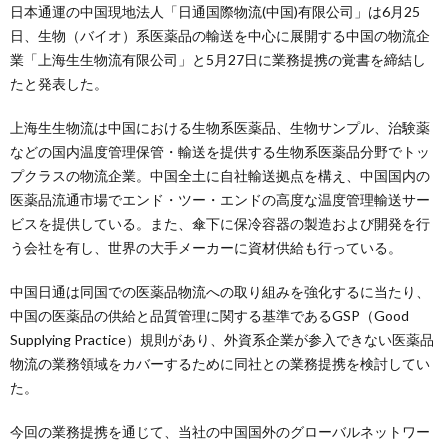
日本通運の中国現地法人「日通国際物流(中国)有限公司」は6月25
日、生物（バイオ）系医薬品の輸送を中心に展開する中国の物流企
業「上海生生物流有限公司」と5月27日に業務提携の覚書を締結し
たと発表した。
上海生生物流は中国における生物系医薬品、生物サンプル、治験薬
などの国内温度管理保管・輸送を提供する生物系医薬品分野でトッ
プクラスの物流企業。中国全土に自社輸送拠点を構え、中国国内の
医薬品流通市場でエンド・ツー・エンドの高度な温度管理輸送サー
ビスを提供している。また、傘下に保冷容器の製造および開発を行
う会社を有し、世界の大手メーカーに資材供給も行っている。
中国日通は同国での医薬品物流への取り組みを強化するに当たり、
中国の医薬品の供給と品質管理に関する基準であるGSP（Good
Supplying Practice）規則があり、外資系企業が参入できない医薬品
物流の業務領域をカバーするために同社との業務提携を検討してい
た。
今回の業務提携を通じて、当社の中国国外のグローバルネットワー