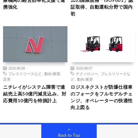
携強化
証取得、自動運転分野で国内
初
2026.08.08
2026.08.07
プレスリリースなど
,
動向/展望
,
テクノロジー
,
プレスリリースな
災害
ど
,
動向/展望
ニチレイがシステム障害で連
ロジスネクストが防爆仕様車
結売上高50億円減見込み、対
のフォークをフルモデルチェ
応費用10億円を特損計上
ンジ、オペレーターの快適性
向上図る
Back to Top