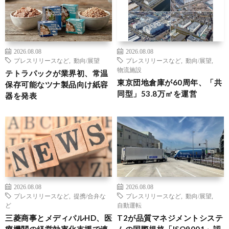
2026.08.08
2026.08.08
プレスリリースなど
,
動向/展望
プレスリリースなど
,
動向/展望
,
物流施設
テトラパックが業界初、常温
東京団地倉庫が60周年、「共
保存可能なツナ製品向け紙容
同型」53.8万㎡を運営
器を発表
2026.08.08
2026.08.08
プレスリリースなど
,
提携/合弁な
プレスリリースなど
,
動向/展望
,
ど
自動運転
三菱商事とメディパルHD、医
T2が品質マネジメントシステ
療機関の経営効率化支援で連
ムの国際規格「ISO9001」認