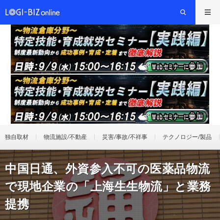
独自取材
物流施設/不動産
災害/事故/不祥事
テクノロジー/製品
中国日通、外資参入不可の医薬品物流
で現地企業の「上海生生物流」と業務
提携