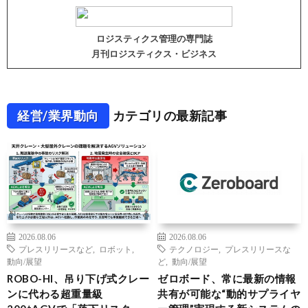
ロジスティクス管理の専門誌
月刊ロジスティクス・ビジネス
経営/業界動向
カテゴリの最新記事
2026.08.06
2026.08.06
プレスリリースなど
,
ロボット
,
テクノロジー
,
プレスリリースな
動向/展望
ど
,
動向/展望
ROBO-HI、吊り下げ式クレー
ゼロボード、常に最新の情報
ンに代わる超重量級
共有が可能な“動的サプライヤ