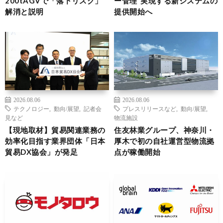
200tAGVで「落下リスク」
ー管理”実現する新システムの
解消と説明
提供開始へ
2026.08.06
2026.08.06
テクノロジー
,
動向/展望
,
記者会
プレスリリースなど
,
動向/展望
,
見など
物流施設
【現地取材】貿易関連業務の
住友林業グループ、神奈川・
効率化目指す業界団体「日本
厚木で初の自社運営型物流拠
貿易DX協会」が発足
点が稼働開始