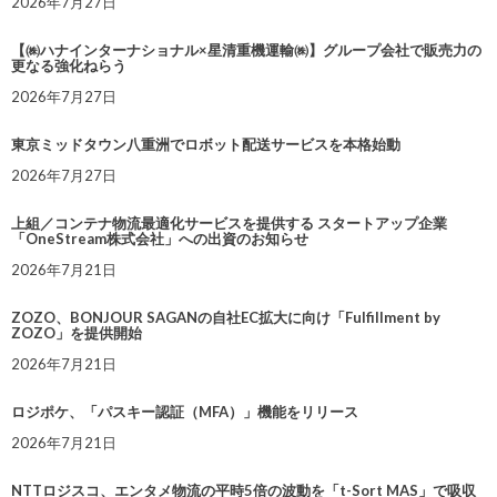
2026年7月27日
【㈱ハナインターナショナル×星清重機運輸㈱】グループ会社で販売力の
更なる強化ねらう
2026年7月27日
東京ミッドタウン八重洲でロボット配送サービスを本格始動
2026年7月27日
上組／コンテナ物流最適化サービスを提供する スタートアップ企業
「OneStream株式会社」への出資のお知らせ
2026年7月21日
ZOZO、BONJOUR SAGANの自社EC拡大に向け「Fulfillment by
ZOZO」を提供開始
2026年7月21日
ロジポケ、「パスキー認証（MFA）」機能をリリース
2026年7月21日
NTTロジスコ、エンタメ物流の平時5倍の波動を「t-Sort MAS」で吸収