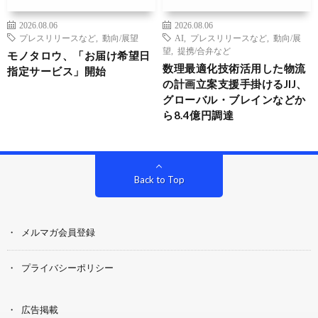
2026.08.06
2026.08.06
プレスリリースなど
,
動向/展望
AI
,
プレスリリースなど
,
動向/展
望
,
提携/合弁など
モノタロウ、「お届け希望日
数理最適化技術活用した物流
指定サービス」開始
の計画立案支援手掛けるJIJ、
グローバル・ブレインなどか
ら8.4億円調達
Back to Top
メルマガ会員登録
プライバシーポリシー
広告掲載