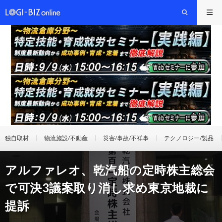
独自取材
物流施設/不動産
災害/事故/不祥事
テクノロジー/製品
アルファレオ、乾汽船の定時株主総会
で可決3議案取り消し求め東京地裁に
提訴