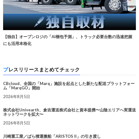
【独自】オープンロジの「AI梱包予測」、トラック必要台数の迅速把握
にも活用本格化
プレスリリースまとめてチェック
CBcloud、全国の「Marq」施設を起点とした新たな配送プラットフォー
ム「MarqGO」開始
2026年8月5日
株式会社Univearth、倉吉運送株式会社と資本提携〜山陰エリアへ実運送
ネットワークを拡大〜
2026年8月5日
川崎重工業／ばら積運搬船「ARISTOS II」の引き渡し