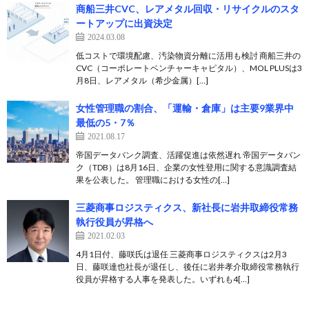
商船三井CVC、レアメタル回収・リサイクルのスタ
ートアップに出資決定
2024.03.08
低コストで環境配慮、汚染物資分離に活用も検討 商船三井の
CVC（コーポレートベンチャーキャピタル）、MOL PLUSは3
月8日、レアメタル（希少金属）[…]
女性管理職の割合、「運輸・倉庫」は主要9業界中
最低の5・7％
2021.08.17
帝国データバンク調査、活躍促進は依然遅れ 帝国データバン
ク（TDB）は8月16日、企業の女性登用に関する意識調査結
果を公表した。 管理職における女性の[…]
三菱商事ロジスティクス、新社長に岩井取締役常務
執行役員が昇格へ
2021.02.03
4月1日付、藤咲氏は退任 三菱商事ロジスティクスは2月3
日、藤咲達也社長が退任し、後任に岩井孝介取締役常務執行
役員が昇格する人事を発表した。いずれも4[…]