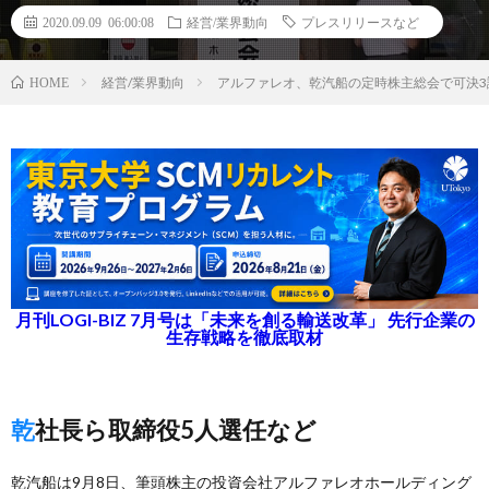
2020.09.09 06:00:08
経営/業界動向
プレスリリースなど
経営/業界動向
アルファレオ、乾汽船の定時株主総会で可決
HOME
月刊LOGI-BIZ 7月号は「未来を創る輸送改革」 先行企業の
生存戦略を徹底取材
乾社長ら取締役5人選任など
乾汽船は9月8日、筆頭株主の投資会社アルファレオホールディング