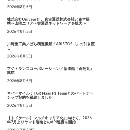
2026年8月5日
株式会社Univearth、倉吉運送株式会社と資本提
携〜山陰エリアへ実運送ネットワークを拡大〜
2026年8月5日
川崎重工業／ばら積運搬船「ARISTOS II」の引き渡
し
2026年8月5日
フジトランスコーポレーション／新造船「蓉翔丸」
就航
2026年8月5日
ネバーマイル：TGR Haas F1 Teamとのパートナー
シップ契約を締結しました
2026年8月5日
【トドケール】マルチキャリア化に向けて、2026
年7月よりヤマト運輸とのAPI連携を開始
2026年7月30日