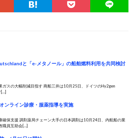
eutschlandと「e-メタノール」の船舶燃料利用を共同検討
スの大幅削減目指す 商船三井は10月25日、ドイツのHy2gen
[…]
オンライン診療・服薬指導を実施
確保支援 ​調剤薬局チェーン大手の日本調剤は10月24日、内航船の業
職員互助会[…]