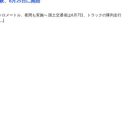
験、6月25日に開始
0キロメートル、夜間も実施へ 国土交通省は6月7日、トラックの隊列走行
…]