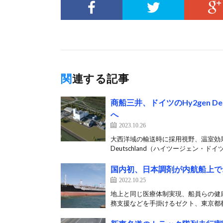
関連する記事
商船三井、ドイツのHy2gen D
へ
2023.10.26
大西洋域の輸送時に採用視野、温室効果ガ
Deutschland（ハイツージェン・ドイツ
国内初、日本調剤が内航船上で
2022.10.25
地上と同じ医療体制実現、船員らの健康
務支援などを手掛けるゼクト、東京都教