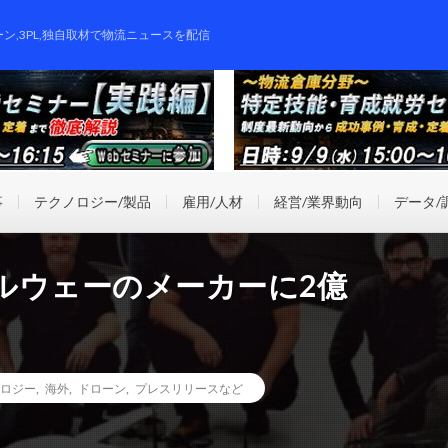
ーン,3PL,独自取材で物流ニュースを配信
事
テクノロジー/製品
雇用/人材
経営/業界動向
データ/
ルウェーのメーカーに2億
ロジー
,
海外
,
ドローン
,
プレスリリースなど