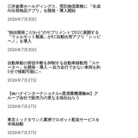
三井倉庫ホールディングス、受託物流業務に 「生成
AI出荷検品アプリ」を開発・導入開始
2026年7月30日
“独自開発こだわり”のサプリメントでD2C展開する
「ウェルモット製薬」がEC自動出荷アプリ「シッピ
ーノ」を導入
2026年7月30日
自動車船の荷役中断を抑制する自動車移動用「スケ
ーター」を開発・導入 ～自力走行できない車両を約
5分で移動可能に～
2026年7月27日
【㈱ハナインターナショナル×星清重機運輸㈱】グ
ループ会社で販売力の更なる強化ねらう
2026年7月27日
東京ミッドタウン八重洲でロボット配送サービスを
本格始動
2026年7月27日