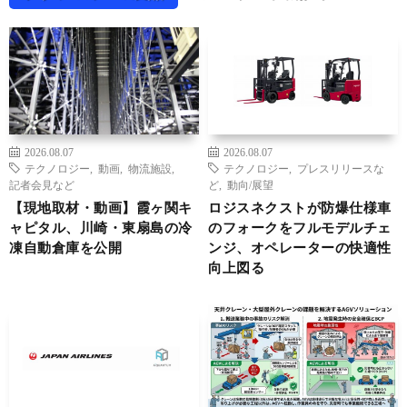
2026.08.07
2026.08.07
テクノロジー
,
動画
,
物流施設
,
テクノロジー
,
プレスリリースな
記者会見など
ど
,
動向/展望
【現地取材・動画】霞ヶ関キ
ロジスネクストが防爆仕様車
ャピタル、川崎・東扇島の冷
のフォークをフルモデルチェ
凍自動倉庫を公開
ンジ、オペレーターの快適性
向上図る