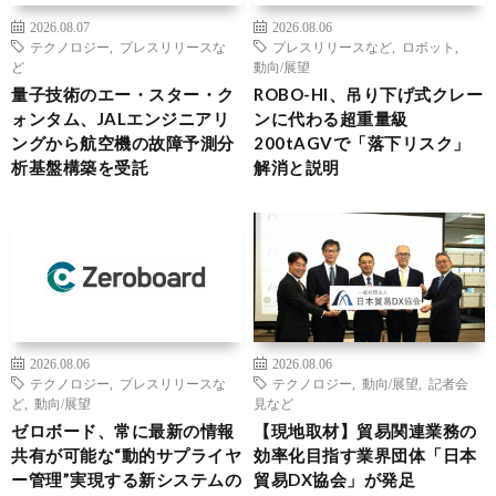
2026.08.07
2026.08.06
テクノロジー
,
プレスリリースな
プレスリリースなど
,
ロボット
,
ど
動向/展望
量子技術のエー・スター・ク
ROBO-HI、吊り下げ式クレー
ォンタム、JALエンジニアリ
ンに代わる超重量級
ングから航空機の故障予測分
200tAGVで「落下リスク」
析基盤構築を受託
解消と説明
2026.08.06
2026.08.06
テクノロジー
,
プレスリリースな
テクノロジー
,
動向/展望
,
記者会
ど
,
動向/展望
見など
ゼロボード、常に最新の情報
【現地取材】貿易関連業務の
共有が可能な“動的サプライヤ
効率化目指す業界団体「日本
ー管理”実現する新システムの
貿易DX協会」が発足