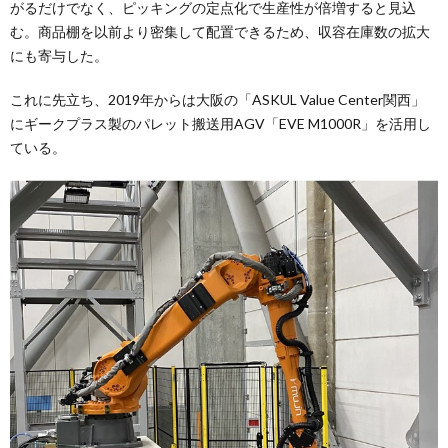
がるだけでなく、ピッキングの定点化で生産性が倍増すると見込
む。商品棚を以前より密集して配置できるため、収容在庫数の拡大
にも寄与した。
これに先立ち、2019年からは大阪の「ASKUL Value Center関西」
にギークプラス製のパレット搬送用AGV「EVE M1000R」を活用し
ている。