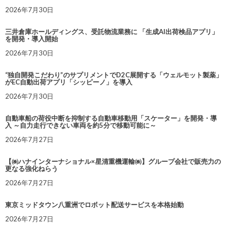
2026年7月30日
三井倉庫ホールディングス、受託物流業務に 「生成AI出荷検品アプリ」
を開発・導入開始
2026年7月30日
“独自開発こだわり”のサプリメントでD2C展開する「ウェルモット製薬」
がEC自動出荷アプリ「シッピーノ」を導入
2026年7月30日
自動車船の荷役中断を抑制する自動車移動用「スケーター」を開発・導
入 ～自力走行できない車両を約5分で移動可能に～
2026年7月27日
【㈱ハナインターナショナル×星清重機運輸㈱】グループ会社で販売力の
更なる強化ねらう
2026年7月27日
東京ミッドタウン八重洲でロボット配送サービスを本格始動
2026年7月27日