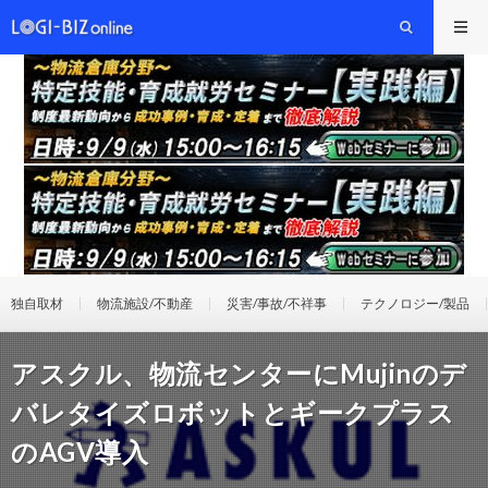
独自取材
物流施設/不動産
災害/事故/不祥事
テクノロジー/製品
アスクル、物流センターにMujinのデ
バレタイズロボットとギークプラス
のAGV導入