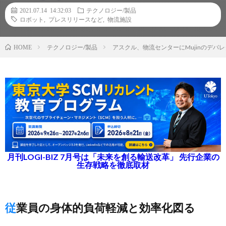
2021.07.14 14:32:03
テクノロジー/製品
ロボット
,
プレスリリースなど
,
物流施設
テクノロジー/製品
アスクル、物流センターにMujinのデバ
HOME
月刊LOGI-BIZ 7月号は「未来を創る輸送改革」 先行企業の
生存戦略を徹底取材
従業員の身体的負荷軽減と効率化図る