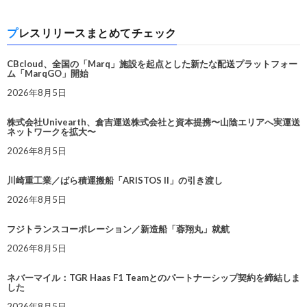
プレスリリースまとめてチェック
CBcloud、全国の「Marq」施設を起点とした新たな配送プラットフォー
ム「MarqGO」開始
2026年8月5日
株式会社Univearth、倉吉運送株式会社と資本提携〜山陰エリアへ実運送
ネットワークを拡大〜
2026年8月5日
川崎重工業／ばら積運搬船「ARISTOS II」の引き渡し
2026年8月5日
フジトランスコーポレーション／新造船「蓉翔丸」就航
2026年8月5日
ネバーマイル：TGR Haas F1 Teamとのパートナーシップ契約を締結しま
した
2026年8月5日