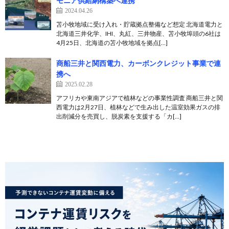
モニア供給網構築へ連携
2024.04.26
苫小牧地域に受け入れ・貯蔵拠点整備など想定 北海道電力と
北海道三井化学、IHI、丸紅、三井物産、苫小牧埠頭の6社は
4月25日、北海道の苫小牧地域を拠点[…]
商船三井と関西電力、カーボンクレジット事業で連
携へ
2025.02.28
アフリカや東南アジアで植林などの事業性調査 商船三井と関
西電力は2月27日、植林などで生み出した温室効果ガスの排
出削減分を売買し、脱炭素を支援する「カ[…]