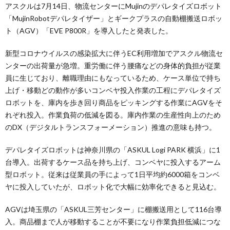
アスクルは7月14日、物流センターにMujinのデパレタイズロボット
「MujinRobotデパレタイザー」とギークプラスの自動棚搬送ロボッ
ト（AGV）「EVE P800R」を導入したと発表した。
新型コロナウイルスの感染拡大に伴うEC利用増加でアスクル物流セ
ンターの出荷量が急増。重労働に伴う腰痛などの身体的負担が従業
員に生じており、離職理由にもなっているため、ケース単位で持ち
上げ・移動どの動作が多いコンベヤ投入作業の工程にデパレタイズ
ロボットを、庫内を歩き回り商品をピッキングする作業にAGVをそ
れぞれ投入。作業負荷の低減を図る。庫内作業の生産性向上のため
のDX（デジタルトランスフォーメーション）推進の意味も持つ。
デパレタイズロボットは神奈川県の「ASKUL Logi PARK 横浜」に1
台導入。出荷するケース品を持ち上げ、コンベヤに投入するアーム
型ロボット。従来は従業員の手によって1日平均約6000箱をコンベ
ヤに投入していたが、ロボット化で大幅に効率化できると見込む。
AGVは埼玉県の「ASKUL三芳センター」に棚搬送用として116台導
入。商品棚まで人が移動することが不要になり作業負担低減につな