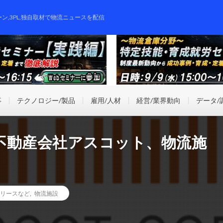
ーン,3PL,独自取材で物流ニュースを配信
事
テクノロジー/製品
雇用/人材
経営/業界動向
データ/
不動産会社アスコット、物流施
リースなど
,
物流施設