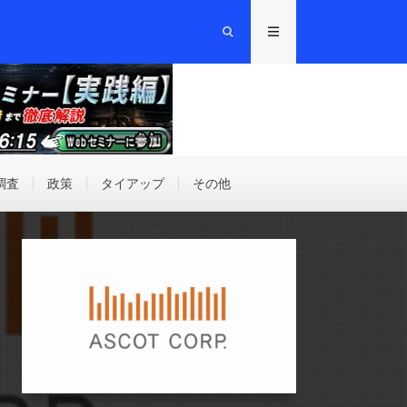
調査
政策
タイアップ
その他