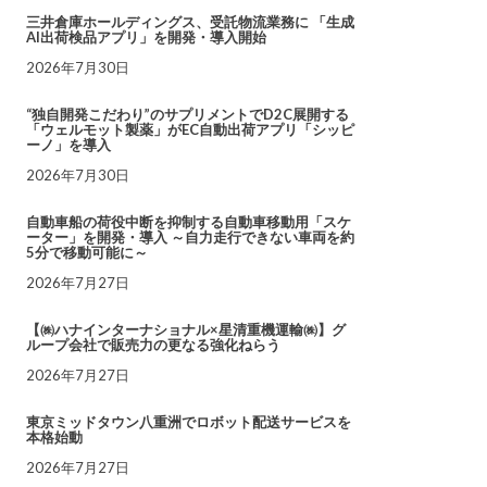
三井倉庫ホールディングス、受託物流業務に 「生成
AI出荷検品アプリ」を開発・導入開始
2026年7月30日
“独自開発こだわり”のサプリメントでD2C展開する
「ウェルモット製薬」がEC自動出荷アプリ「シッピ
ーノ」を導入
2026年7月30日
自動車船の荷役中断を抑制する自動車移動用「スケ
ーター」を開発・導入 ～自力走行できない車両を約
5分で移動可能に～
2026年7月27日
【㈱ハナインターナショナル×星清重機運輸㈱】グ
ループ会社で販売力の更なる強化ねらう
2026年7月27日
東京ミッドタウン八重洲でロボット配送サービスを
本格始動
2026年7月27日