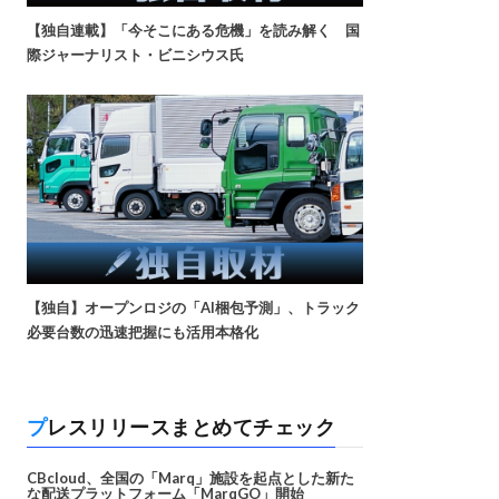
【独自連載】「今そこにある危機」を読み解く 国
際ジャーナリスト・ビニシウス氏
【独自】オープンロジの「AI梱包予測」、トラック
必要台数の迅速把握にも活用本格化
プレスリリースまとめてチェック
CBcloud、全国の「Marq」施設を起点とした新た
な配送プラットフォーム「MarqGO」開始