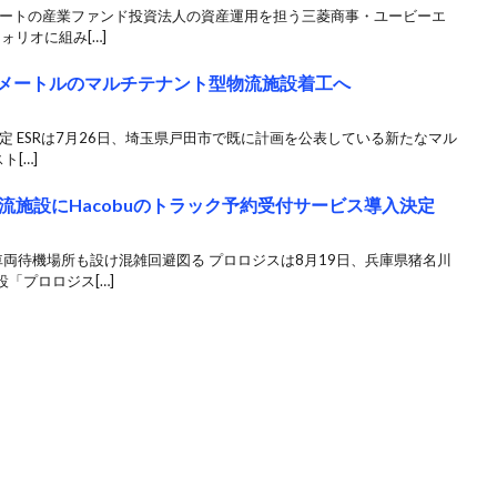
Jリートの産業ファンド投資法人の資産運用を担う三菱商事・ユービーエ
ォリオに組み[…]
方メートルのマルチテナント型物流施設着工へ
予定 ESRは7月26日、埼玉県戸田市で既に計画を公表している新たなマル
ト[…]
流施設にHacobuのトラック予約受付サービス導入決定
両待機場所も設け混雑回避図る プロロジスは8月19日、兵庫県猪名川
「プロロジス[…]