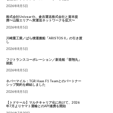
2026年8月5日
株式会社Univearth、倉吉運送株式会社と資本提
携〜山陰エリアへ実運送ネットワークを拡大〜
2026年8月5日
川崎重工業／ばら積運搬船「ARISTOS II」の引き渡
し
2026年8月5日
フジトランスコーポレーション／新造船「蓉翔丸」
就航
2026年8月5日
ネバーマイル：TGR Haas F1 Teamとのパートナー
シップ契約を締結しました
2026年8月5日
【トドケール】マルチキャリア化に向けて、2026
年7月よりヤマト運輸とのAPI連携を開始
2026年7月30日