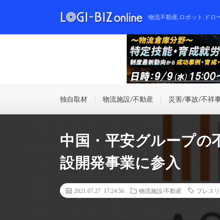
物流不動産,ロボット,ドロ
独自取材
物流施設/不動産
災害/事故/不祥
中国・平安グループの
設開発事業に参入
2021.07.27 17:24:56
物流施設/不動産
プレスリ