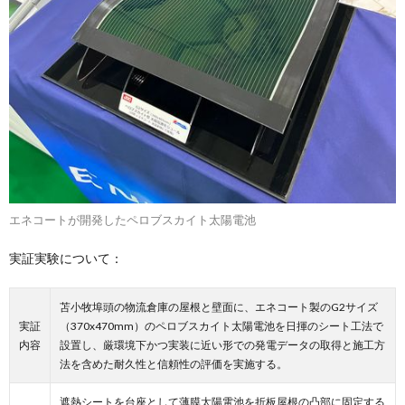
エネコートが開発したペロブスカイト太陽電池
実証実験について：
苫小牧埠頭の物流倉庫の屋根と壁面に、エネコート製のG2サイズ
実証
（370x470mm）のペロブスカイト太陽電池を日揮のシート工法で
内容
設置し、厳環境下かつ実装に近い形での発電データの取得と施工方
法を含めた耐久性と信頼性の評価を実施する。
遮熱シートを台座として薄膜太陽電池を折板屋根の凸部に固定する