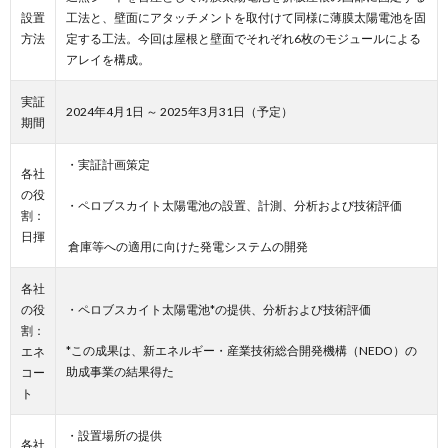
設置
工法と、壁面にアタッチメントを取付けて同様に薄膜太陽電池を固
方法
定する工法。今回は屋根と壁面でそれぞれ6枚のモジュールによる
アレイを構成。
実証
2024年4月1日 ～ 2025年3月31日（予定）
期間
・実証計画策定
各社
の役
・ペロブスカイト太陽電池の設置、計測、分析および技術評価
割：
日揮
倉庫等への適用に向けた発電システムの開発
各社
の役
・ペロブスカイト太陽電池*の提供、分析および技術評価
割：
*この成果は、新エネルギー・産業技術総合開発機構（NEDO）の
エネ
助成事業の結果得た
コー
ト
・設置場所の提供
各社