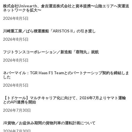
株式会社Univearth、倉吉運送株式会社と資本提携〜山陰エリアへ実運送
ネットワークを拡大〜
2026年8月5日
川崎重工業／ばら積運搬船「ARISTOS II」の引き渡し
2026年8月5日
フジトランスコーポレーション／新造船「蓉翔丸」就航
2026年8月5日
ネバーマイル：TGR Haas F1 Teamとのパートナーシップ契約を締結しま
した
2026年8月5日
【トドケール】マルチキャリア化に向けて、2026年7月よりヤマト運輸
とのAPI連携を開始
2026年7月30日
JR貨物／お盆休み期間の貨物列車の運転計画について
2026年7月30日