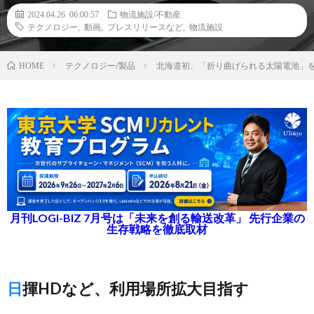
2024.04.26 06:00:57
物流施設/不動産
テクノロジー
,
動画
,
プレスリリースなど
,
物流施設
テクノロジー/製品
北海道初、「折り曲げられる太陽電池」
HOME
月刊LOGI-BIZ 7月号は「未来を創る輸送改革」 先行企業の
生存戦略を徹底取材
日揮HDなど、利用場所拡大目指す