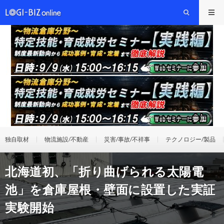
独自取材
物流施設/不動産
災害/事故/不祥事
テクノロジー/製品
北海道初、「折り曲げられる太陽電
池」を倉庫屋根・壁面に設置した実証
実験開始