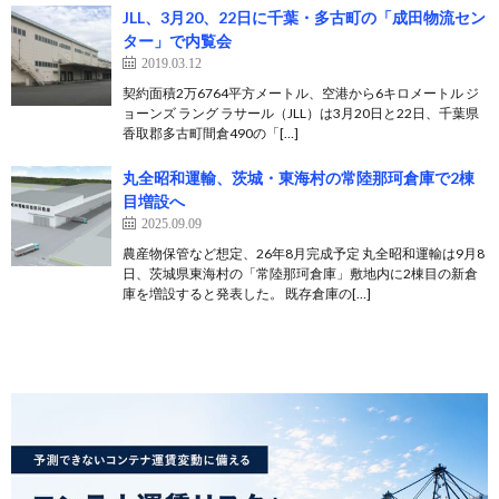
JLL、3月20、22日に千葉・多古町の「成田物流セン
ター」で内覧会
2019.03.12
契約面積2万6764平方メートル、空港から6キロメートル ジ
ョーンズ ラング ラサール（JLL）は3月20日と22日、千葉県
香取郡多古町間倉490の「[…]
丸全昭和運輸、茨城・東海村の常陸那珂倉庫で2棟
目増設へ
2025.09.09
農産物保管など想定、26年8月完成予定 丸全昭和運輸は9月8
日、茨城県東海村の「常陸那珂倉庫」敷地内に2棟目の新倉
庫を増設すると発表した。 既存倉庫の[…]