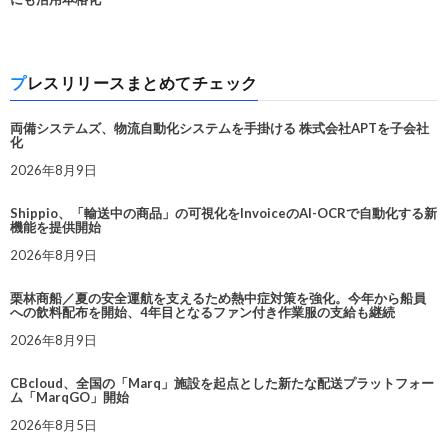
プレスリリースまとめてチェック
両備システムズ、物流自動化システムを手掛ける 株式会社APTを子会社
化
2026年8月9日
Shippio、「輸送中の商品」の可視化をInvoiceのAI-OCRで自動化する新
機能を提供開始
2026年8月9日
栗林商船／夏の安全運航を支えるため熱中症対策を強化。今年から船員
への飲料配布を開始、4年目となるファン付き作業服の支給も継続
2026年8月9日
CBcloud、全国の「Marq」施設を起点とした新たな配送プラットフォー
ム「MarqGO」開始
2026年8月5日