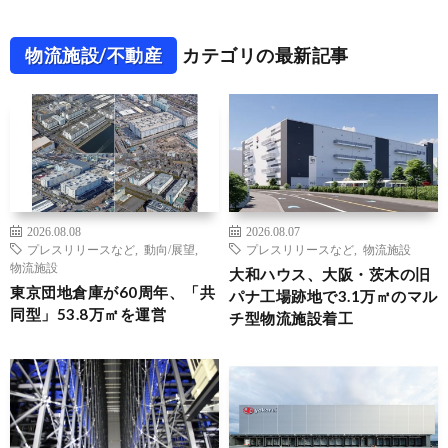
物流施設/不動産
カテゴリの最新記事
2026.08.08
2026.08.07
プレスリリースなど
,
動向/展望
,
プレスリリースなど
,
物流施設
物流施設
大和ハウス、大阪・茨木の旧
東京団地倉庫が60周年、「共
パナ工場跡地で3.1万㎡のマル
同型」53.8万㎡を運営
チ型物流施設着工