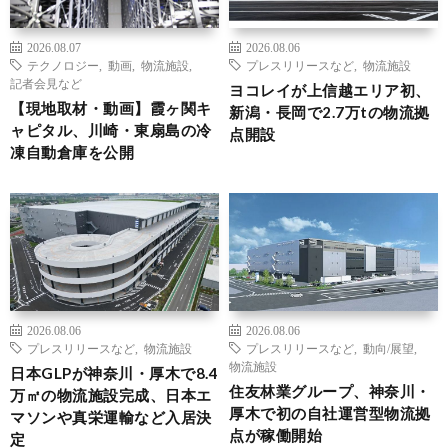
2026.08.07
2026.08.06
テクノロジー
,
動画
,
物流施設
,
プレスリリースなど
,
物流施設
記者会見など
ヨコレイが上信越エリア初、
【現地取材・動画】霞ヶ関キ
新潟・長岡で2.7万tの物流拠
ャピタル、川崎・東扇島の冷
点開設
凍自動倉庫を公開
2026.08.06
2026.08.06
プレスリリースなど
,
物流施設
プレスリリースなど
,
動向/展望
,
物流施設
日本GLPが神奈川・厚木で8.4
住友林業グループ、神奈川・
万㎡の物流施設完成、日本エ
厚木で初の自社運営型物流拠
マソンや真栄運輸など入居決
点が稼働開始
定