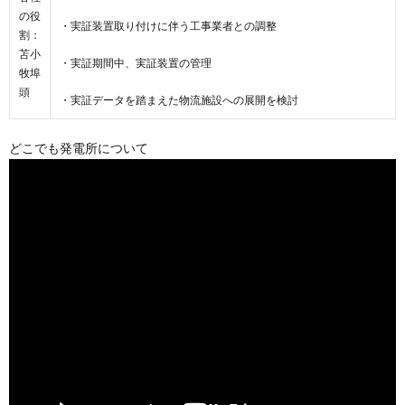
の役
・実証装置取り付けに伴う工事業者との調整
割：
苫小
・実証期間中、実証装置の管理
牧埠
頭
・実証データを踏まえた物流施設への展開を検討
どこでも発電所について