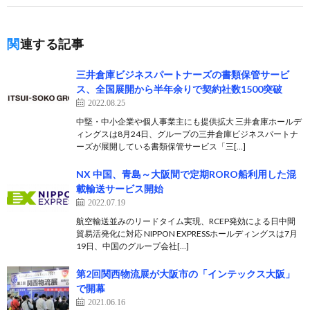
関連する記事
三井倉庫ビジネスパートナーズの書類保管サービ
ス、全国展開から半年余りで契約社数1500突破
2022.08.25
中堅・中小企業や個人事業主にも提供拡大 三井倉庫ホールデ
ィングスは8月24日、グループの三井倉庫ビジネスパートナ
ーズが展開している書類保管サービス「三[…]
NX 中国、青島～大阪間で定期RORO船利用した混
載輸送サービス開始
2022.07.19
航空輸送並みのリードタイム実現、RCEP発効による日中間
貿易活発化に対応 NIPPON EXPRESSホールディングスは7月
19日、中国のグループ会社[…]
第2回関西物流展が大阪市の「インテックス大阪」
で開幕
2021.06.16