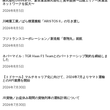
株式会社Univearth、倉吉運送株式会社と資本提携〜山陰エリアへ実運送
ネットワークを拡大〜
2026年8月5日
川崎重工業／ばら積運搬船「ARISTOS II」の引き渡し
2026年8月5日
フジトランスコーポレーション／新造船「蓉翔丸」就航
2026年8月5日
ネバーマイル：TGR Haas F1 Teamとのパートナーシップ契約を締結しま
した
2026年8月5日
【トドケール】マルチキャリア化に向けて、2026年7月よりヤマト運輸
とのAPI連携を開始
2026年7月30日
JR貨物／お盆休み期間の貨物列車の運転計画について
2026年7月30日