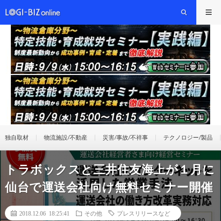
独自取材
物流施設/不動産
災害/事故/不祥事
テクノロジー/製品
トラボックスと三井住友海上が１月に
仙台で運送会社向け無料セミナー開催
2018.12.06 18:25:41
その他
プレスリリースなど