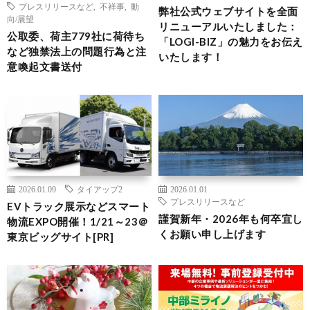
プレスリリースなど
,
不祥事
,
動
弊社公式ウェブサイトを全面
向/展望
リニューアルいたしました：
公取委、荷主779社に荷待ち
「LOGI-BIZ」の魅力をお伝え
など独禁法上の問題行為と注
いたします！
意喚起文書送付
2026.01.09
タイアップ2
2026.01.01
プレスリリースなど
EVトラック展示などスマート
謹賀新年・2026年も何卒宜し
物流EXPO開催！1/21～23＠
くお願い申し上げます
東京ビッグサイト[PR]