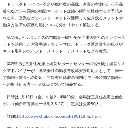
トラックドライバー不足や燃料費の高騰、産業の空洞化、少子高
齢化などから国内の物流マーケットは縮小傾向で推移すると予想さ
れる中、営業などでインターネットを活用して生き残るメソッドや
働き方改革の実務対応について分かりやすく解説する。
第1部はトラボックスの吉岡泰一郎社長が「運送会社のインターネ
ットを活用した営業手法」をテーマに、トラック運送業界の現状や
ネット取引のポイント・メリット・デメリットなどを教示。
第2部では三井住友海上経営サポートセンターの冨永剛生経営リス
クアドバイザーが「運送会社の働き方改革実務対応」として、同一
労働同一賃金への対応・年次有給休暇の強制付与・長時間労働是正
への取り組み方――の3点について講義する。
日時は1月18日（金）午後2～4時30分、会場は三井住友海上仙台
ビル（仙台市青葉区一番町2-5-27）、定員は先着50人。
詳細は
http://www.trabox.ne.jp/mail/190118_hp.html
。