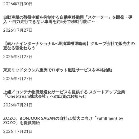
2026年7月30日
自動車船の荷役中断を抑制する自動車移動用「スケーター」を開発・導
入 ～自力走行できない車両を約5分で移動可能に～
2026年7月27日
【㈱ハナインターナショナル×星清重機運輸㈱】グループ会社で販売力の
更なる強化ねらう
2026年7月27日
東京ミッドタウン八重洲でロボット配送サービスを本格始動
2026年7月27日
上組／コンテナ物流最適化サービスを提供する スタートアップ企業
「OneStream株式会社」への出資のお知らせ
2026年7月21日
ZOZO、BONJOUR SAGANの自社EC拡大に向け「Fulfillment by
ZOZO」を提供開始
2026年7月21日