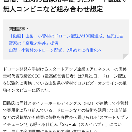
無人コンビニなど組み合わせ想定
関連記事：
【動画】山梨・小菅村のドローン配送が100回達成、住民に吉
野家の「空飛ぶ牛丼」提供
山梨・小菅村のドローン配送、9月めどに有償化へ
ドローン開発を手掛けるスタートアップ企業エアロネクストの田路
圭輔代表取締役CEO（最高経営責任者）は7月21日、ドローン配送
を試験的に実施している山梨県小菅村でロジビズ・オンラインの単
独インタビューに応じた。
田路氏は同社とセイノーホールディングス（HD）が連携して小菅村
で実用化に取り組んでいる、ドローンなどの技術を活用して山間部
などの過疎地でも確実に荷物を各世帯へ届けられる“スマートサプラ
イチェーン”とも呼べる仕組み「SkyHub（スカイハブ）」につい
て、早期の全国展開にあらためて強い意欲を示した。