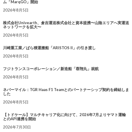
ム「MarqGO」開始
2026年8月5日
株式会社Univearth、倉吉運送株式会社と資本提携〜山陰エリアへ実運送
ネットワークを拡大〜
2026年8月5日
川崎重工業／ばら積運搬船「ARISTOS II」の引き渡し
2026年8月5日
フジトランスコーポレーション／新造船「蓉翔丸」就航
2026年8月5日
ネバーマイル：TGR Haas F1 Teamとのパートナーシップ契約を締結しま
した
2026年8月5日
【トドケール】マルチキャリア化に向けて、2026年7月よりヤマト運輸
とのAPI連携を開始
2026年7月30日