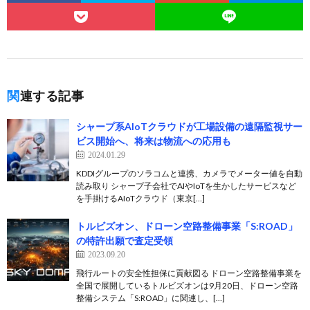
関連する記事
シャープ系AIoTクラウドが工場設備の遠隔監視サー
ビス開始へ、将来は物流への応用も
2024.01.29
KDDIグループのソラコムと連携、カメラでメーター値を自動
読み取り シャープ子会社でAIやIoTを生かしたサービスなど
を手掛けるAIoTクラウド（東京[…]
トルビズオン、ドローン空路整備事業「S:ROAD」
の特許出願で査定受領
2023.09.20
飛行ルートの安全性担保に貢献図る ドローン空路整備事業を
全国で展開しているトルビズオンは9月20日、ドローン空路
整備システム「S:ROAD」に関連し、[…]