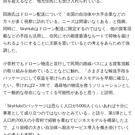
回を超えるなど、地元住民にも受け入れられている。
田路氏はドローン配送について「全国の自治体や大手企業などの
方々が多く視察に訪れている。ニーズは間違いなくある」と指摘。
同時に、SkyHubはドローン配送に限定するのではなく、他の貨客混
載などの手段も活用し、住民にその都度最適なルートで荷物を届け
られるようにすることに主眼を置いているとの考えをあらためて強
調した。
小菅村でもドローン物流と並行して民間の路線バスによる貨客混載
の取り組みを始めていることなどに触れ、「さまざまな輸送手段を
パッケージにして収益を挙げられるビジネスモデルを早期に確立し
たい。早ければ2～3年で、過疎地の物流を救うソリューションとし
て一般的な存在になってくる可能性があると思う」と説明。
「SkyHubのパッケージは恐らく人口が5000人くらいあれば十分に
事業として成り立つのではないかとみている」と語り、第1弾として
人口約700人の小菅村で経験を重ねてビジネスモデルを構築した上
で、より規模の大きい自治体へ順次サービス導入を働き掛けていく
との考えを表明した。