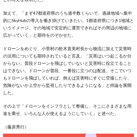
加えて、「まず47都道府県のうち過半数くらいで、過疎地域へ集中
的にSkyHubの導入を働き掛けていきたい。1都道府県につき1地域と
いうイメージ。その地域で安定的に運営できればその周辺の地域に
広がっていく」と期待をのぞかせた。
ドローンをめぐり、小菅村の舩木直美村長から物流に加えて災害時
の活用についても期待されていると言及。「災害はいつ起こるか分
からない。普段ドローンを飛ばしていないと災害時に役立てること
はできない。ドローンが普段、一番役に立つのは配送。そこでいつ
もドローンを飛ばしていれば、例えば災害時にすぐに空撮したり、
危険がないか上空から監視したりできるようになる」と持論を展開
した。
その上で「ドローンをインフラとして整備し、そこにさまざまな用
途を乗せ、いろんな人が使えるようにしていく」と述べた。
（藤原秀行）