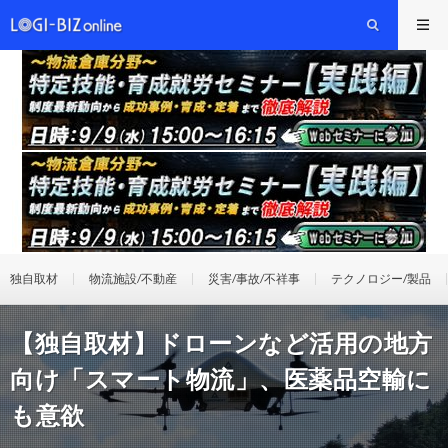
独自取材
物流施設/不動産
災害/事故/不祥事
テクノロジー/製品
【独自取材】ドローンなど活用の地方
向け「スマート物流」、医薬品空輸に
も意欲