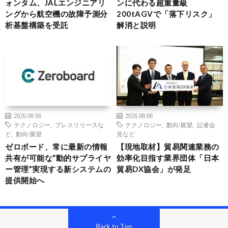
ォンタム、JALエンジニアリ
ンに代わる超重量級
ングから航空機の故障予測分
200tAGVで「落下リスク」
析基盤構築を受託
解消と説明
2026.08.06
2026.08.06
テクノロジー
,
プレスリリースな
テクノロジー
,
動向/展望
,
記者会
ど
,
動向/展望
見など
ゼロボード、常に最新の情報
【現地取材】貿易関連業務の
共有が可能な“動的サプライヤ
効率化目指す業界団体「日本
ー管理”実現する新システムの
貿易DX協会」が発足
提供開始へ
Back to Top