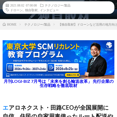
2021.08.02 07:00:08
テクノロジー/製品
ドローン
,
独自取材
,
インタビュー
テクノロジー/製品
【独自取材】ドローンなど活用の地方向
HOME
月刊LOGI-BIZ 7月号は「未来を創る輸送改革」 先行企業の
生存戦略を徹底取材
エアロネクスト・田路CEOが全国展開に
自信、住民の自家用車使ったルート配送や