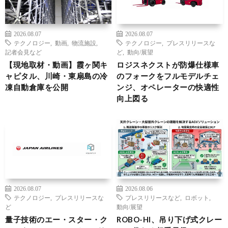
2026.08.07
2026.08.07
テクノロジー
,
動画
,
物流施設
,
テクノロジー
,
プレスリリースな
記者会見など
ど
,
動向/展望
【現地取材・動画】霞ヶ関キ
ロジスネクストが防爆仕様車
ャピタル、川崎・東扇島の冷
のフォークをフルモデルチェ
凍自動倉庫を公開
ンジ、オペレーターの快適性
向上図る
2026.08.07
2026.08.06
テクノロジー
,
プレスリリースな
プレスリリースなど
,
ロボット
,
ど
動向/展望
量子技術のエー・スター・ク
ROBO-HI、吊り下げ式クレー