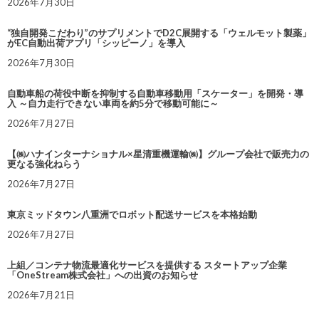
2026年7月30日
“独自開発こだわり”のサプリメントでD2C展開する「ウェルモット製薬」
がEC自動出荷アプリ「シッピーノ」を導入
2026年7月30日
自動車船の荷役中断を抑制する自動車移動用「スケーター」を開発・導
入 ～自力走行できない車両を約5分で移動可能に～
2026年7月27日
【㈱ハナインターナショナル×星清重機運輸㈱】グループ会社で販売力の
更なる強化ねらう
2026年7月27日
東京ミッドタウン八重洲でロボット配送サービスを本格始動
2026年7月27日
上組／コンテナ物流最適化サービスを提供する スタートアップ企業
「OneStream株式会社」への出資のお知らせ
2026年7月21日