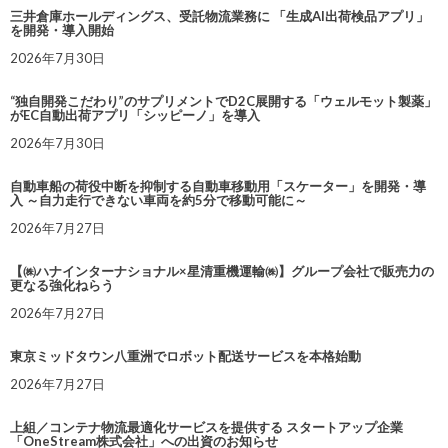
三井倉庫ホールディングス、受託物流業務に 「生成AI出荷検品アプリ」
を開発・導入開始
2026年7月30日
“独自開発こだわり”のサプリメントでD2C展開する「ウェルモット製薬」
がEC自動出荷アプリ「シッピーノ」を導入
2026年7月30日
自動車船の荷役中断を抑制する自動車移動用「スケーター」を開発・導
入 ～自力走行できない車両を約5分で移動可能に～
2026年7月27日
【㈱ハナインターナショナル×星清重機運輸㈱】グループ会社で販売力の
更なる強化ねらう
2026年7月27日
東京ミッドタウン八重洲でロボット配送サービスを本格始動
2026年7月27日
上組／コンテナ物流最適化サービスを提供する スタートアップ企業
「OneStream株式会社」への出資のお知らせ