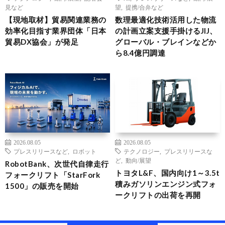
見など
望
,
提携/合弁など
【現地取材】貿易関連業務の
数理最適化技術活用した物流
効率化目指す業界団体「日本
の計画立案支援手掛けるJIJ、
貿易DX協会」が発足
グローバル・ブレインなどか
ら8.4億円調達
2026.08.05
2026.08.05
プレスリリースなど
,
ロボット
テクノロジー
,
プレスリリースな
ど
,
動向/展望
RobotBank、次世代自律走行
トヨタL&F、国内向け1～3.5t
フォークリフト「StarFork
積みガソリンエンジン式フォ
1500」の販売を開始
ークリフトの出荷を再開