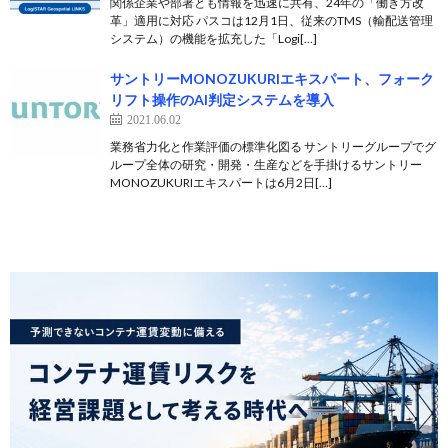
関係企業や部署とも情報を迅速に共有、24年の「働き方改
革」適用に対応 パスコは12月1日、従来のTMS（輸配送管理
システム）の機能を拡充した「Logi[…]
サントリーMONOZUKURIエキスパート、フォーク
リフト操作のAI判定システムを導入
2021.06.02
業務省力化と作業評価の標準化図る サントリーグループでグ
ループ全体の研究・開発・生産などを手掛けるサントリー
MONOZUKURIエキスパートは6月2日[…]