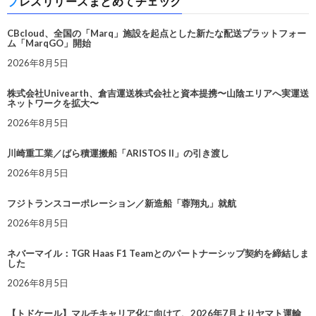
プレスリリースまとめてチェック
CBcloud、全国の「Marq」施設を起点とした新たな配送プラットフォー
ム「MarqGO」開始
2026年8月5日
株式会社Univearth、倉吉運送株式会社と資本提携〜山陰エリアへ実運送
ネットワークを拡大〜
2026年8月5日
川崎重工業／ばら積運搬船「ARISTOS II」の引き渡し
2026年8月5日
フジトランスコーポレーション／新造船「蓉翔丸」就航
2026年8月5日
ネバーマイル：TGR Haas F1 Teamとのパートナーシップ契約を締結しま
した
2026年8月5日
【トドケール】マルチキャリア化に向けて、2026年7月よりヤマト運輸