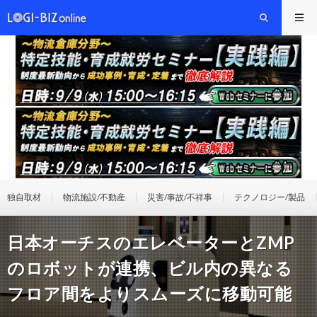
独自取材
物流施設/不動産
災害/事故/不祥事
テクノロジー/製品
日本オーチスのエレベーターとZMP
のロボットが連携、ビル内の異なる
フロア間をよりスムーズに移動可能