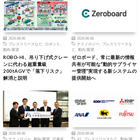
2026.08.06
2026.08.06
プレスリリースなど
,
ロボット
,
テクノロジー
,
プレスリリースな
動向/展望
ど
,
動向/展望
ROBO-HI、吊り下げ式クレー
ゼロボード、常に最新の情報
ンに代わる超重量級
共有が可能な“動的サプライヤ
200tAGVで「落下リスク」
ー管理”実現する新システムの
解消と説明
提供開始へ
2026.08.06
2026.08.06
テクノロジー
,
動向/展望
,
記者会
AI
,
プレスリリースなど
,
動向/展