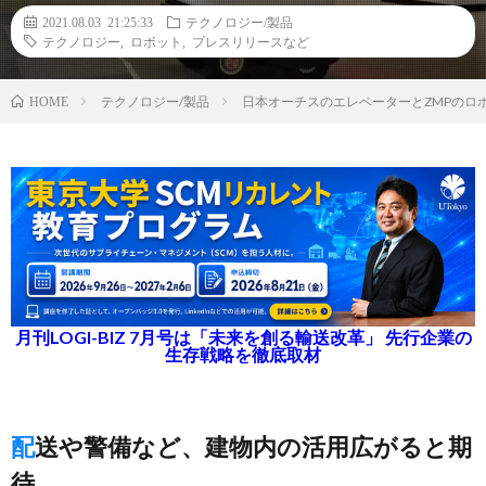
2021.08.03 21:25:33
テクノロジー/製品
テクノロジー
,
ロボット
,
プレスリリースなど
テクノロジー/製品
日本オーチスのエレベーターとZMPのロ
HOME
月刊LOGI-BIZ 7月号は「未来を創る輸送改革」 先行企業の
生存戦略を徹底取材
配送や警備など、建物内の活用広がると期
待