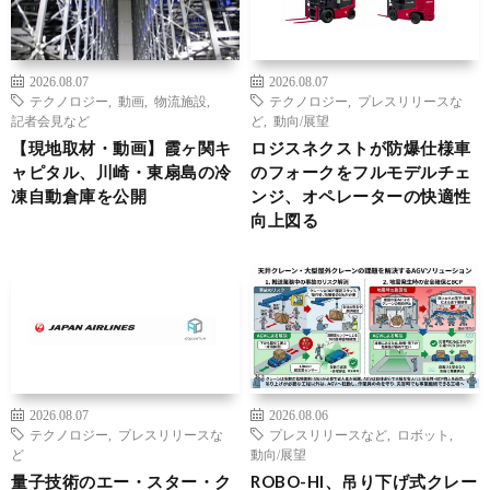
2026.08.07
2026.08.07
テクノロジー
,
動画
,
物流施設
,
テクノロジー
,
プレスリリースな
記者会見など
ど
,
動向/展望
【現地取材・動画】霞ヶ関キ
ロジスネクストが防爆仕様車
ャピタル、川崎・東扇島の冷
のフォークをフルモデルチェ
凍自動倉庫を公開
ンジ、オペレーターの快適性
向上図る
2026.08.07
2026.08.06
テクノロジー
,
プレスリリースな
プレスリリースなど
,
ロボット
,
ど
動向/展望
量子技術のエー・スター・ク
ROBO-HI、吊り下げ式クレー