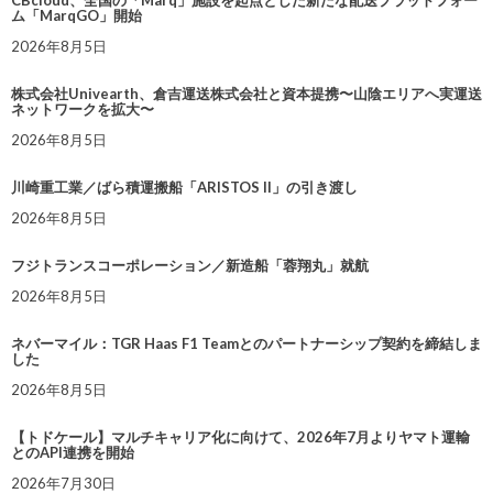
CBcloud、全国の「Marq」施設を起点とした新たな配送プラットフォー
ム「MarqGO」開始
2026年8月5日
株式会社Univearth、倉吉運送株式会社と資本提携〜山陰エリアへ実運送
ネットワークを拡大〜
2026年8月5日
川崎重工業／ばら積運搬船「ARISTOS II」の引き渡し
2026年8月5日
フジトランスコーポレーション／新造船「蓉翔丸」就航
2026年8月5日
ネバーマイル：TGR Haas F1 Teamとのパートナーシップ契約を締結しま
した
2026年8月5日
【トドケール】マルチキャリア化に向けて、2026年7月よりヤマト運輸
とのAPI連携を開始
2026年7月30日