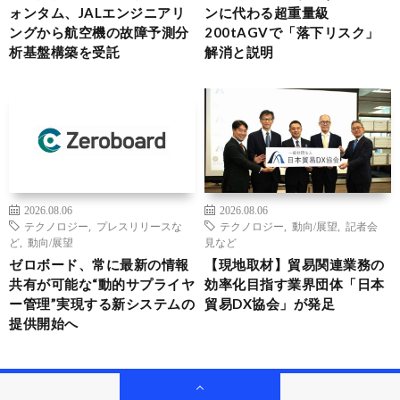
ォンタム、JALエンジニアリ
ンに代わる超重量級
ングから航空機の故障予測分
200tAGVで「落下リスク」
析基盤構築を受託
解消と説明
2026.08.06
2026.08.06
テクノロジー
,
プレスリリースな
テクノロジー
,
動向/展望
,
記者会
ど
,
動向/展望
見など
ゼロボード、常に最新の情報
【現地取材】貿易関連業務の
共有が可能な“動的サプライヤ
効率化目指す業界団体「日本
ー管理”実現する新システムの
貿易DX協会」が発足
提供開始へ