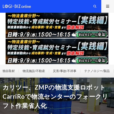
独自取材
物流施設/不動産
災害/事故/不祥事
テクノロジー/製品
カリツー、ZMPの物流支援ロボット
CarriRoで物流センターのフォークリ
フト作業省人化