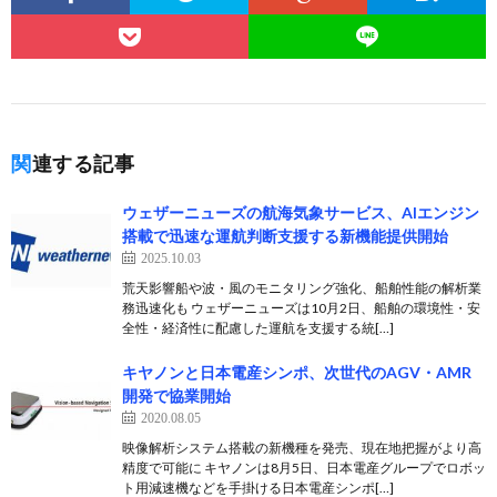
関連する記事
ウェザーニューズの航海気象サービス、AIエンジン
搭載で迅速な運航判断支援する新機能提供開始
2025.10.03
荒天影響船や波・風のモニタリング強化、船舶性能の解析業
務迅速化も ウェザーニューズは10月2日、船舶の環境性・安
全性・経済性に配慮した運航を支援する統[…]
キヤノンと日本電産シンポ、次世代のAGV・AMR
開発で協業開始
2020.08.05
映像解析システム搭載の新機種を発売、現在地把握がより高
精度で可能に キヤノンは8月5日、日本電産グループでロボッ
ト用減速機などを手掛ける日本電産シンポ[…]