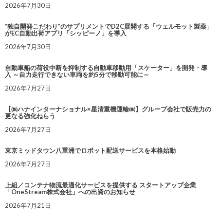
2026年7月30日
“独自開発こだわり”のサプリメントでD2C展開する「ウェルモット製薬」
がEC自動出荷アプリ「シッピーノ」を導入
2026年7月30日
自動車船の荷役中断を抑制する自動車移動用「スケーター」を開発・導
入 ～自力走行できない車両を約5分で移動可能に～
2026年7月27日
【㈱ハナインターナショナル×星清重機運輸㈱】グループ会社で販売力の
更なる強化ねらう
2026年7月27日
東京ミッドタウン八重洲でロボット配送サービスを本格始動
2026年7月27日
上組／コンテナ物流最適化サービスを提供する スタートアップ企業
「OneStream株式会社」への出資のお知らせ
2026年7月21日