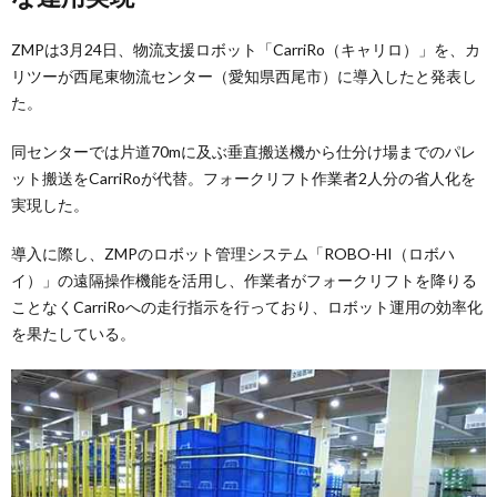
ZMPは3月24日、物流支援ロボット「CarriRo（キャリロ）」を、カ
リツーが西尾東物流センター（愛知県西尾市）に導入したと発表し
た。
同センターでは片道70mに及ぶ垂直搬送機から仕分け場までのパレ
ット搬送をCarriRoが代替。フォークリフト作業者2人分の省人化を
実現した。
導入に際し、ZMPのロボット管理システム「ROBO-HI（ロボハ
イ）」の遠隔操作機能を活用し、作業者がフォークリフトを降りる
ことなくCarriRoへの走行指示を行っており、ロボット運用の効率化
を果たしている。