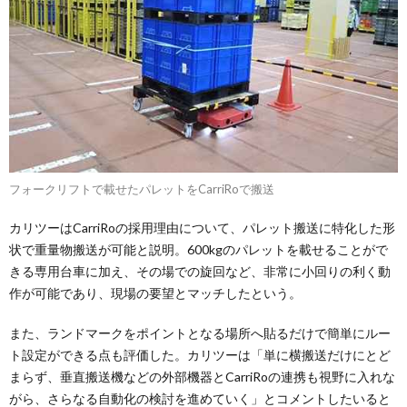
フォークリフトで載せたパレットをCarriRoで搬送
カリツーはCarriRoの採用理由について、パレット搬送に特化した形
状で重量物搬送が可能と説明。600kgのパレットを載せることがで
きる専用台車に加え、その場での旋回など、非常に小回りの利く動
作が可能であり、現場の要望とマッチしたという。
また、ランドマークをポイントとなる場所へ貼るだけで簡単にルー
ト設定ができる点も評価した。カリツーは「単に横搬送だけにとど
まらず、垂直搬送機などの外部機器とCarriRoの連携も視野に入れな
がら、さらなる自動化の検討を進めていく」とコメントしたいると