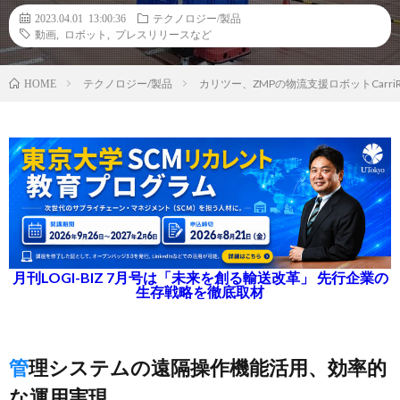
2023.04.01 13:00:36
テクノロジー/製品
動画
,
ロボット
,
プレスリリースなど
テクノロジー/製品
カリツー、ZMPの物流支援ロボットCar
HOME
月刊LOGI-BIZ 7月号は「未来を創る輸送改革」 先行企業の
生存戦略を徹底取材
管理システムの遠隔操作機能活用、効率的
な運用実現