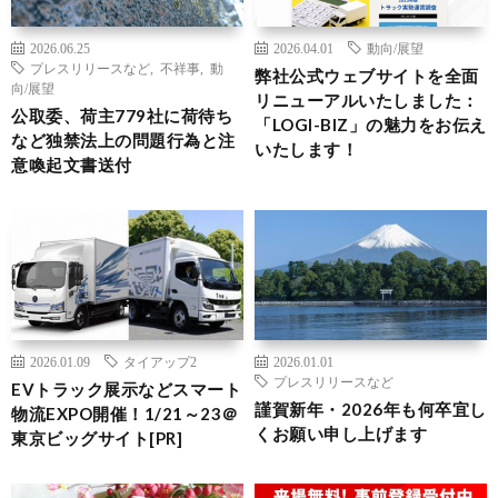
2026.06.25
2026.04.01
動向/展望
プレスリリースなど
,
不祥事
,
動
弊社公式ウェブサイトを全面
向/展望
リニューアルいたしました：
公取委、荷主779社に荷待ち
「LOGI-BIZ」の魅力をお伝え
など独禁法上の問題行為と注
いたします！
意喚起文書送付
2026.01.09
タイアップ2
2026.01.01
プレスリリースなど
EVトラック展示などスマート
謹賀新年・2026年も何卒宜し
物流EXPO開催！1/21～23＠
くお願い申し上げます
東京ビッグサイト[PR]