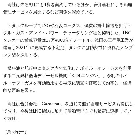
両社は去る9月にも1隻を契約しているほか、合弁会社による船舶
管理サービスを展開するなど関係を深めている。
トタルグループでLNGや石炭コークス、硫黄の海上輸送を担うト
タル・ガス・アンド・パワー・チャータリング社と契約した。LNG
タンカーの積載容量は17万4000立方メートル。韓国の三星重工業が
建造し2021年に完成する予定だ。タンクには防熱性に優れたメンブ
レン型を採用する。
燃料油と航行中にタンク内で気化したボイル・オフ・ガスを利用
する二元燃料低速ディーゼル機関「X-DFエンジン」、余剰のボイ
ル・オフ・ガスを有効活用する再液化装置を搭載して効率的・経済
的な運航を図る。
両社は合弁会社「Gazocean」を通じて船舶管理サービスも提供し
ており、今後はLNG輸送に加えて船舶管理面でも緊密に連携してい
く方針。
（鳥羽俊一）