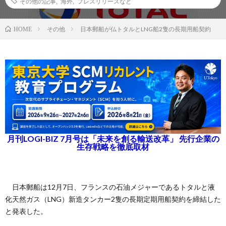
その他の記事
,
海外
,
プレスリリースなど
その他
日本郵船が仏トタルとLNG船2隻の長期用船契約
HOME
月刊LOGI-BIZ 7月号は「未来を創る輸送改革」 先行企業の
生存戦略を徹底取材
日本郵船は12月7日、フランスの石油メジャーであるトタルと液
化天然ガス（LNG）新造タンカー2隻の長期定期用船契約を締結した
と発表した。