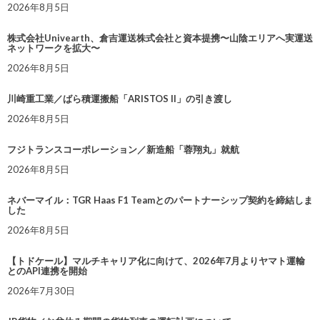
2026年8月5日
株式会社Univearth、倉吉運送株式会社と資本提携〜山陰エリアへ実運送
ネットワークを拡大〜
2026年8月5日
川崎重工業／ばら積運搬船「ARISTOS II」の引き渡し
2026年8月5日
フジトランスコーポレーション／新造船「蓉翔丸」就航
2026年8月5日
ネバーマイル：TGR Haas F1 Teamとのパートナーシップ契約を締結しま
した
2026年8月5日
【トドケール】マルチキャリア化に向けて、2026年7月よりヤマト運輸
とのAPI連携を開始
2026年7月30日