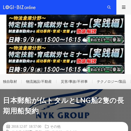
独自取材
物流施設/不動産
災害/事故/不祥事
テクノロジー/製品
日本郵船が仏トタルとLNG船2隻の長
期用船契約
2018.12.07 18:57:00
その他