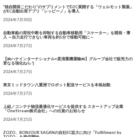
“独自開発こだわり”のサプリメントでD2C展開する「ウェルモット製薬」
がEC自動出荷アプリ「シッピーノ」を導入
2026年7月30日
自動車船の荷役中断を抑制する自動車移動用「スケーター」を開発・導
入 ～自力走行できない車両を約5分で移動可能に～
2026年7月27日
【㈱ハナインターナショナル×星清重機運輸㈱】グループ会社で販売力の
更なる強化ねらう
2026年7月27日
東京ミッドタウン八重洲でロボット配送サービスを本格始動
2026年7月27日
上組／コンテナ物流最適化サービスを提供する スタートアップ企業
「OneStream株式会社」への出資のお知らせ
2026年7月21日
ZOZO、BONJOUR SAGANの自社EC拡大に向け「Fulfillment by
ZOZO」を提供開始