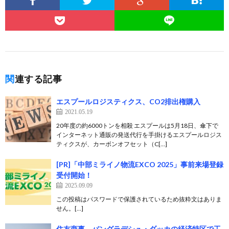
関連する記事
エスプールロジスティクス、CO2排出権購入
2021.05.19
20年度の約6000トンを相殺 エスプールは5月18日、傘下で
インターネット通販の発送代行を手掛けるエスプールロジス
ティクスが、カーボンオフセット（C[…]
[PR]「中部ミライノ物流EXCO 2025」事前来場登録
受付開始！
2025.09.09
この投稿はパスワードで保護されているため抜粋文はありま
せん。[…]
住友商事、バングラデシュ・ダッカの経済特区で工