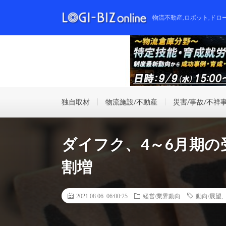
物流不動産,ロボット,ドロ
独自取材
物流施設/不動産
災害/事故/不祥
ダイフク、4～6月期の
割増
2021.08.06 06:00:25
経営/業界動向
動向/展望
,