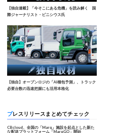
【独自連載】「今そこにある危機」を読み解く 国
際ジャーナリスト・ビニシウス氏
【独自】オープンロジの「AI梱包予測」、トラック
必要台数の迅速把握にも活用本格化
プレスリリースまとめてチェック
CBcloud、全国の「Marq」施設を起点とした新た
な配送プラットフォーム「MarqGO」開始