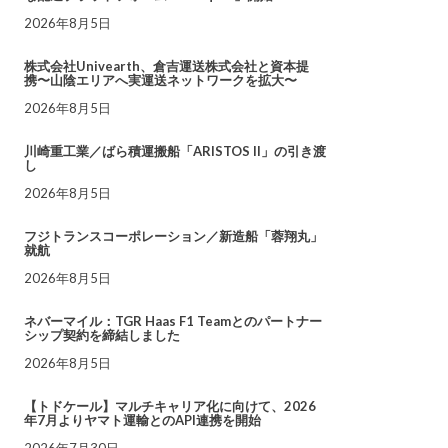
2026年8月5日
株式会社Univearth、倉吉運送株式会社と資本提
携〜山陰エリアへ実運送ネットワークを拡大〜
2026年8月5日
川崎重工業／ばら積運搬船「ARISTOS II」の引き渡
し
2026年8月5日
フジトランスコーポレーション／新造船「蓉翔丸」
就航
2026年8月5日
ネバーマイル：TGR Haas F1 Teamとのパートナー
シップ契約を締結しました
2026年8月5日
【トドケール】マルチキャリア化に向けて、2026
年7月よりヤマト運輸とのAPI連携を開始
2026年7月30日