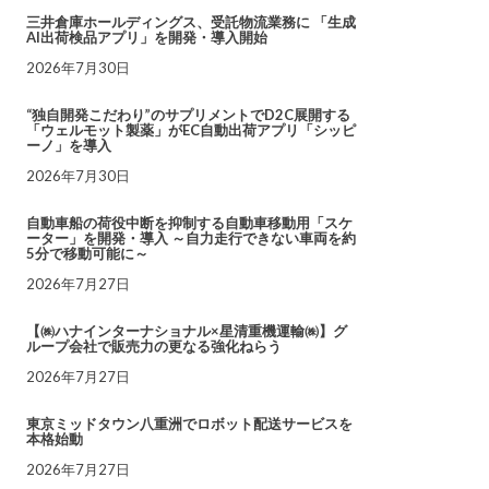
三井倉庫ホールディングス、受託物流業務に 「生成
AI出荷検品アプリ」を開発・導入開始
2026年7月30日
“独自開発こだわり”のサプリメントでD2C展開する
「ウェルモット製薬」がEC自動出荷アプリ「シッピ
ーノ」を導入
2026年7月30日
自動車船の荷役中断を抑制する自動車移動用「スケ
ーター」を開発・導入 ～自力走行できない車両を約
5分で移動可能に～
2026年7月27日
【㈱ハナインターナショナル×星清重機運輸㈱】グ
ループ会社で販売力の更なる強化ねらう
2026年7月27日
東京ミッドタウン八重洲でロボット配送サービスを
本格始動
2026年7月27日