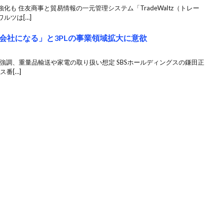
も 住友商事と貿易情報の一元管理システム「TradeWaltz（トレー
ルツは[…]
会社になる」と3PLの事業領域拡大に意欲
で強調、重量品輸送や家電の取り扱い想定 SBSホールディングスの鎌田正
番[…]