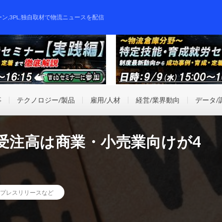
ーン,3PL,独自取材で物流ニュースを配信
事
テクノロジー/製品
雇用/人材
経営/業界動向
データ/
受注高は商業・小売業向けが4
プレスリリースなど