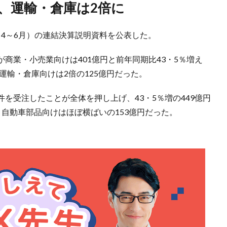
引、運輸・倉庫は2倍に
期（4～6月）の連結決算説明資料を公表した。
商業・小売業向けは401億円と前年同期比43・5％増え
運輸・倉庫向けは2倍の125億円だった。
を受注したことが全体を押し上げ、43・5％増の449億円
自動車部品向けはほぼ横ばいの153億円だった。