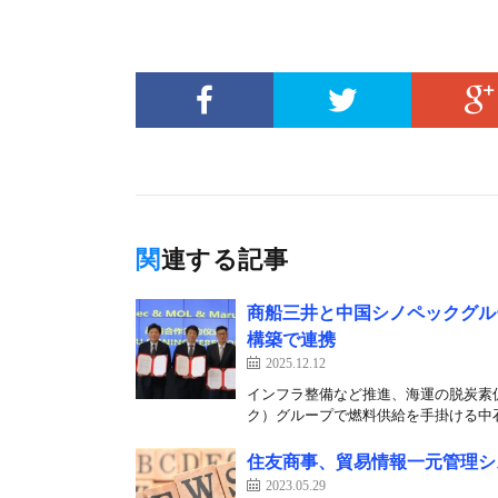
関連する記事
商船三井と中国シノペックグル
構築で連携
2025.12.12
インフラ整備など推進、海運の脱炭素促
ク）グループで燃料供給を手掛ける中石
住友商事、貿易情報一元管理シ
2023.05.29