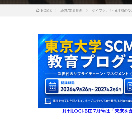
経営/業界動向
ダイフク、4～6月期の
HOME
月刊LOGI-BIZ 7月号は「未