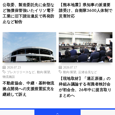
公取委、製造委託先に金型な
【熊本地震】県知事の派遣要
ど無償保管強いたイリソ電子
請受け、自衛隊3600人体制で
工業に旧下請法違反で再発防
災害対応
止など勧告
2026.07.23
2026.07.17
プレスリリースなど
,
動向/展望
,
動向/展望
,
記者会見など
物流施設
【現地取材】「適正原価」の
不動産協会、中継・基幹物流
枠組み議論する有識者検討会
拠点開発への支援措置拡充を
が初会合、26年中に提言取り
継続して訴え
まとめへ