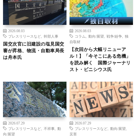
2026.08.03
2026.08.03
プレスリリースなど
,
幹部人事
コラム
,
動向/展望
,
戦争/紛争
,
独
自取材
国交次官に旧建設の塩見国交
【次回から大幅リニューア
審が昇格、物流・自動車局長
ル！】「今そこにある危機」
は舟本氏
を読み解く 国際ジャーナリ
スト・ビニシウス氏
2026.07.29
2026.07.29
プレスリリースなど
,
不祥事
,
動
プレスリリースなど
,
動向/展望
,
向/展望
災害