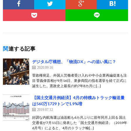
関連する記事
デジタル庁構想、「物流DX」への追い風に？
2020.09.16
菅政権発足、外国人労働者受け入れや中小企業再編促進も注
目 菅義偉首相が9月16日、衆参両院の指名選挙を経て正式に
誕生した。憲政史上最長の約7年8カ月に[…]
【国土交通月例経済】4月の特積みトラック輸送量
は560万1729トンで1.9%増
2019.07.12
好調な内航海運は油送船も6カ月ぶりに前年同月上回る 国土
交通省が7月11日に発表した「国土交通月例経済」（2019年
6月号）によると、4月のトラック輸[…]