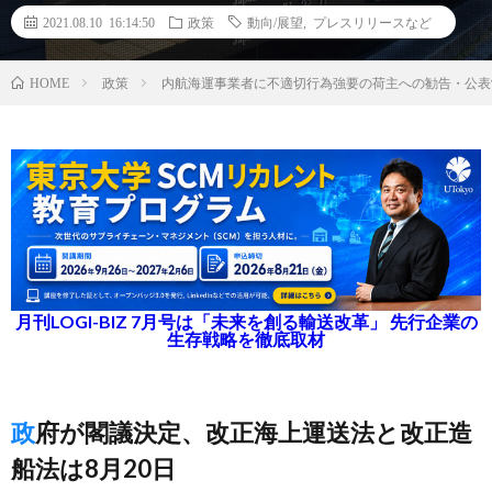
2021.08.10 16:14:50
政策
動向/展望
,
プレスリリースなど
政策
内航海運事業者に不適切行為強要の荷主への勧告・公表
HOME
月刊LOGI-BIZ 7月号は「未来を創る輸送改革」 先行企業の
生存戦略を徹底取材
政府が閣議決定、改正海上運送法と改正造
船法は8月20日