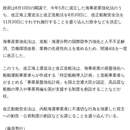
政府は8月10日の閣議で、今年5月に成立した海事産業強化法のう
ち、改正海上運送法と改正造船法を8月20日に、改正船舶安全法を
11月20日にそれぞれ施行することを盛り込んだ政令などを決定し
た。
海事産業強化法は、造船・海運分野の国際競争力強化と人手不足解
消、労働環境改善、業務の生産性向上を進めるため、関連6法を一度
に改正した。
このうち、改正海上運送法と改正造船法は、海事産業の基盤強化へ
船舶運航事業者らが作成する「特定船舶導入計画」と造船事業者ら
がまとめる「事業基盤強化計画」を国土交通大臣が認定、高品質な
船舶の導入や事業再編を国が支援する制度を創設することなどが
柱。
改正船舶安全法は、内航海運事業者に不適切な行為を強要した荷主
への勧告・公表制度の創設などを講じることを盛り込んでいる。
（藤原秀行）