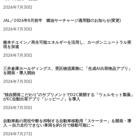
2026年7月30日
JAL／2026年8月前半 燃油サーチャージ適用額のお知らせ(変更)
2026年7月30日
椿本チエイン／再生可能エネルギーを活用し、カーボンニュートラル実
現を加速
2026年7月30日
三井倉庫ホールディングス、受託物流業務に 「生成AI出荷検品アプリ」
を開発・導入開始
2026年7月30日
“独自開発こだわり”のサプリメントでD2C展開する「ウェルモット製薬」
がEC自動出荷アプリ「シッピーノ」を導入
2026年7月30日
自動車船の荷役中断を抑制する自動車移動用「スケーター」を開発・導
入 ～自力走行できない車両を約5分で移動可能に～
2026年7月27日