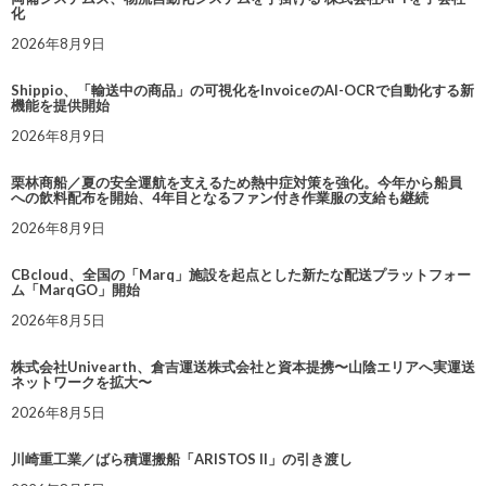
化
2026年8月9日
Shippio、「輸送中の商品」の可視化をInvoiceのAI-OCRで自動化する新
機能を提供開始
2026年8月9日
栗林商船／夏の安全運航を支えるため熱中症対策を強化。今年から船員
への飲料配布を開始、4年目となるファン付き作業服の支給も継続
2026年8月9日
CBcloud、全国の「Marq」施設を起点とした新たな配送プラットフォー
ム「MarqGO」開始
2026年8月5日
株式会社Univearth、倉吉運送株式会社と資本提携〜山陰エリアへ実運送
ネットワークを拡大〜
2026年8月5日
川崎重工業／ばら積運搬船「ARISTOS II」の引き渡し