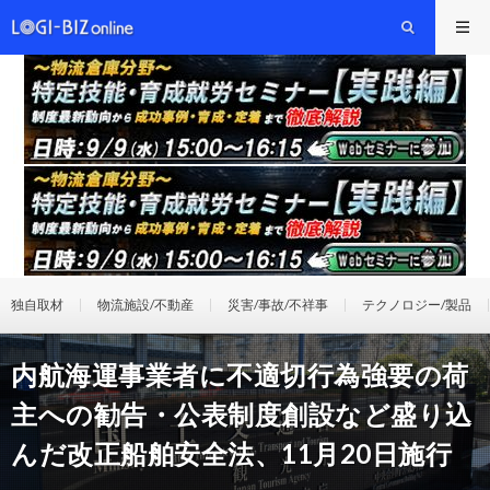
独自取材
物流施設/不動産
災害/事故/不祥事
テクノロジー/製品
内航海運事業者に不適切行為強要の荷
主への勧告・公表制度創設など盛り込
んだ改正船舶安全法、11月20日施行