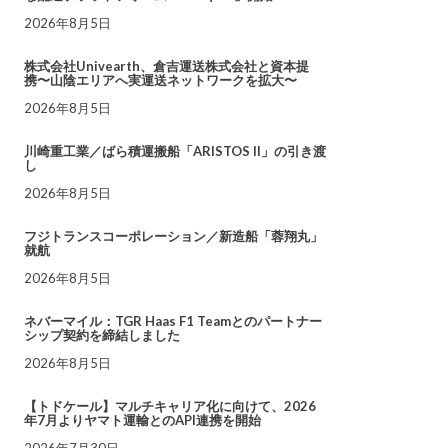
2026年8月5日
株式会社Univearth、倉吉運送株式会社と資本提
携〜山陰エリアへ実運送ネットワークを拡大〜
2026年8月5日
川崎重工業／ばら積運搬船「ARISTOS II」の引き渡
し
2026年8月5日
フジトランスコーポレーション／新造船「蓉翔丸」
就航
2026年8月5日
ネバーマイル：TGR Haas F1 Teamとのパートナー
シップ契約を締結しました
2026年8月5日
【トドケール】マルチキャリア化に向けて、2026
年7月よりヤマト運輸とのAPI連携を開始
2026年7月30日