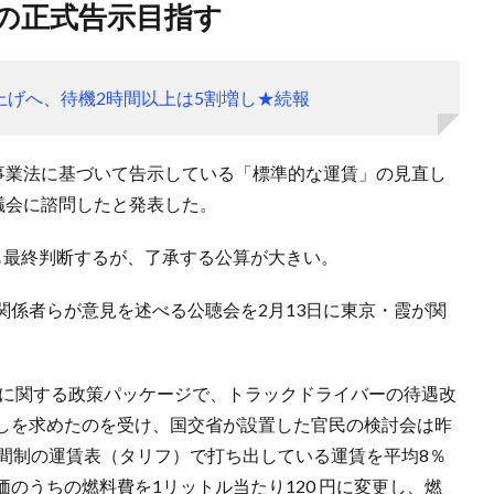
中の正式告示目指す
上げへ、待機2時間以上は5割増し★続報
送事業法に基づいて告示している「標準的な運賃」の見直し
議会に諮問したと発表した。
も最終判断するが、了承する公算が大きい。
関係者らが意見を述べる公聴会を2月13日に東京・霞が関
応に関する政策パッケージで、トラックドライバーの待遇改
しを求めたのを受け、国交省が設置した官民の検討会は昨
時間制の運賃表（タリフ）で打ち出している運賃を平均8％
のうちの燃料費を1リットル当たり120 円に変更し、燃