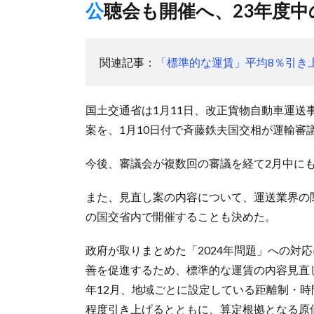
公聴会も開催へ、23年度
関連記事：
「標準的な運賃」平均8％引き
国土交通省は1月11日、改正貨物自動車運
案を、1月10日付で斉藤鉄夫国交相が運輸審
今後、審議会が複数回の審議を経て2月中に
また、見直し案の内容について、運送業界の
の国交省内で開催することも決めた。
政府が取りまとめた「2024年問題」への対
善を促進するため、標準的な運賃の内容見直
年12月、地域ごとに設定している距離制・
程度引き上げるとともに、算定根拠となる原価