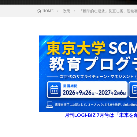
政策
「標準的な運賃」見直し案、運輸
HOME
月刊LOGI-BIZ 7月号は「未