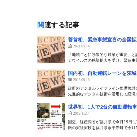
関連する記事
菅首相、緊急事態宣言の全国拡
2021.05.14
「地域ごとに効果的な対策が重要」と説
ナウイルスの感染拡大を受け、緊急事態
国内初、自動運転レーンを茨城
2023.09.16
政府のデジタルライフライン整備検討会
先進的なデジタル技術を活用して経済成
世界初、1人で2台の自動運転
2018.11.14
国交、経産両省が福井県で今月19日に
転の実証実験を福井県永平寺町で今月19