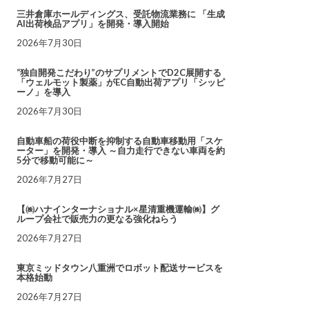
三井倉庫ホールディングス、受託物流業務に 「生成
AI出荷検品アプリ」を開発・導入開始
2026年7月30日
“独自開発こだわり”のサプリメントでD2C展開する
「ウェルモット製薬」がEC自動出荷アプリ「シッピ
ーノ」を導入
2026年7月30日
自動車船の荷役中断を抑制する自動車移動用「スケ
ーター」を開発・導入 ～自力走行できない車両を約
5分で移動可能に～
2026年7月27日
【㈱ハナインターナショナル×星清重機運輸㈱】グ
ループ会社で販売力の更なる強化ねらう
2026年7月27日
東京ミッドタウン八重洲でロボット配送サービスを
本格始動
2026年7月27日