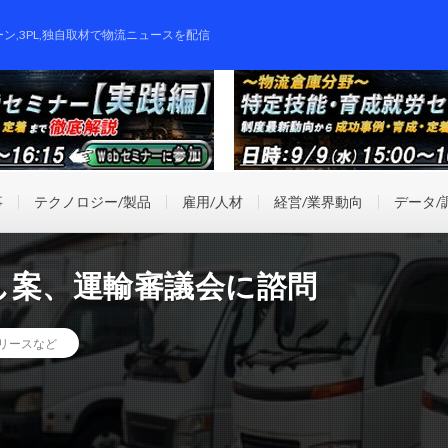
ーン,3PL,独自取材で物流ニュースを配信
事
テクノロジー/製品
雇用/人材
経営/業界動向
データ/
し案、運輸審議会に諮問
リースなど