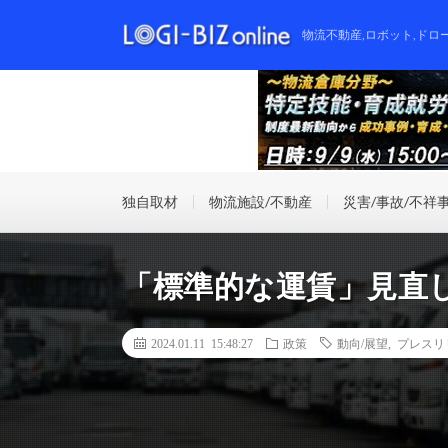
物流不動産,ロボット,ドロ
独自取材
物流施設/不動産
災害/事故/不祥
「標準的な運賃」見直
2024.01.11 15:48:27
政策
動向/展望
,
プレスリ