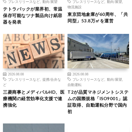
プレスリリースなど
,
動向/展望
プレスリリースなど
,
動向/展望
,
物流施設
テトラパックが業界初、常温
東京団地倉庫が60周年、「共
保存可能なツナ製品向け紙容
同型」53.8万㎡を運営
器を発表
2026.08.08
2026.08.08
プレスリリースなど
,
提携/合弁な
プレスリリースなど
,
動向/展望
,
ど
自動運転
三菱商事とメディパルHD、医
T2が品質マネジメントシステ
療機関の経営効率化支援で連
ムの国際規格「ISO9001」認
携強化
証取得、自動運転分野で国内
初