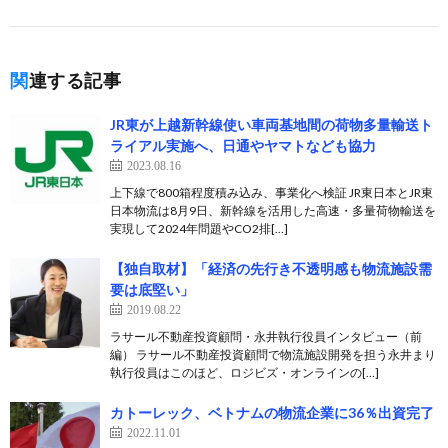
関連する記事
JR東が上越新幹線使い車両基地間の荷物多量輸送ト
ライアル実施へ、日通やヤマトなども協力
2023.08.16
上下線で800箱程度積み込み、事業化へ検証 JR東日本とJR東
日本物流は8月9日、新幹線を活用した高速・多量荷物輸送を
実現して2024年問題やCO2排[…]
【独自取材】「経済の先行き不透明感も物流施設需
要は底堅い」
2019.08.22
ラサール不動産投資顧問・永井執行役員インタビュー（前
編） ラサール不動産投資顧問で物流施設開発を担う永井まり
執行役員はこのほど、ロジビズ・オンラインの[…]
カトーレック、ベトナムの物流企業に36％出資完了
2022.11.01