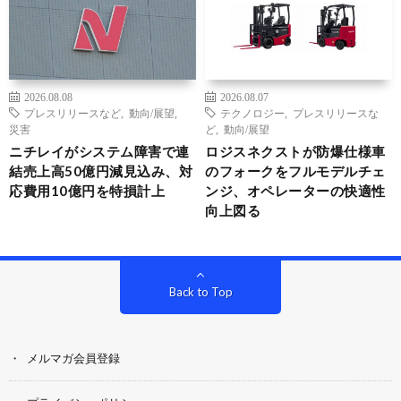
2026.08.08
2026.08.07
プレスリリースなど
,
動向/展望
,
テクノロジー
,
プレスリリースな
災害
ど
,
動向/展望
ニチレイがシステム障害で連
ロジスネクストが防爆仕様車
結売上高50億円減見込み、対
のフォークをフルモデルチェ
応費用10億円を特損計上
ンジ、オペレーターの快適性
向上図る
Back to Top
メルマガ会員登録