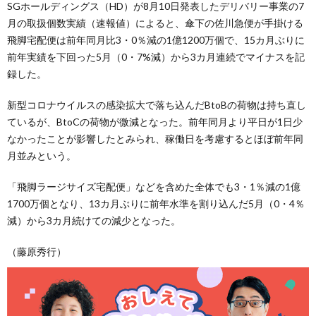
SGホールディングス（HD）が8月10日発表したデリバリー事業の7
月の取扱個数実績（速報値）によると、傘下の佐川急便が手掛ける
飛脚宅配便は前年同月比3・0％減の1億1200万個で、15カ月ぶりに
前年実績を下回った5月（0・7%減）から3カ月連続でマイナスを記
録した。
新型コロナウイルスの感染拡大で落ち込んだBtoBの荷物は持ち直し
ているが、BtoCの荷物が微減となった。前年同月より平日が1日少
なかったことが影響したとみられ、稼働日を考慮するとほぼ前年同
月並みという。
「飛脚ラージサイズ宅配便」などを含めた全体でも3・1％減の1億
1700万個となり、13カ月ぶりに前年水準を割り込んだ5月（0・4％
減）から3カ月続けての減少となった。
（藤原秀行）