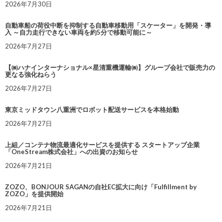
2026年7月30日
自動車船の荷役中断を抑制する自動車移動用「スケーター」を開発・導
入 ～自力走行できない車両を約5分で移動可能に～
2026年7月27日
【㈱ハナインターナショナル×星清重機運輸㈱】グループ会社で販売力の
更なる強化ねらう
2026年7月27日
東京ミッドタウン八重洲でロボット配送サービスを本格始動
2026年7月27日
上組／コンテナ物流最適化サービスを提供する スタートアップ企業
「OneStream株式会社」への出資のお知らせ
2026年7月21日
ZOZO、BONJOUR SAGANの自社EC拡大に向け「Fulfillment by
ZOZO」を提供開始
2026年7月21日