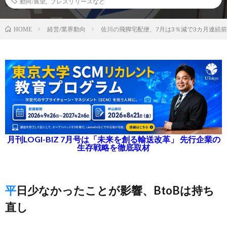
動向/展望
,
プレスリリースなど
経営/業界動向
佐川の飛脚宅配便、7月は3％減で3カ月連続
HOME
月刊LOGI-BIZ 7月号は「未来を創る輸送改革」 先行企業の
生存戦略を徹底取材
平日少なかったことが影響、BtoBは持ち
直し