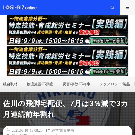
独自取材
物流施設/不動産
災害/事故/不祥事
テクノロジー/製品
佐川の飛脚宅配便、7月は3％減で3カ
月連続前年割れ
2021.08.10 18:08:25
経営/業界動向