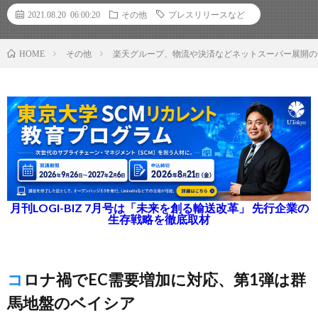
2021.08.20 06:00:20
その他
プレスリリースなど
その他
楽天グループ、物流や決済などネットスーパー展開の
HOME
月刊LOGI-BIZ 7月号は「未来を創る輸送改革」 先行企業の
生存戦略を徹底取材
コロナ禍でEC需要増加に対応、第1弾は群
馬地盤のベイシア