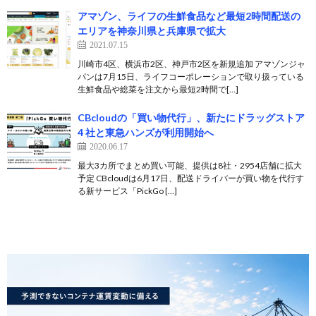
アマゾン、ライフの生鮮食品など最短2時間配送の
エリアを神奈川県と兵庫県で拡大
2021.07.15
川崎市4区、横浜市2区、神戸市2区を新規追加 アマゾンジャ
パンは7月15日、ライフコーポレーションで取り扱っている
生鮮食品や総菜を注文から最短2時間で[…]
CBcloudの「買い物代行」、新たにドラッグストア
4 社と東急ハンズが利用開始へ
2020.06.17
最大3カ所でまとめ買い可能、提供は8社・2954店舗に拡大
予定 CBcloudは6月17日、配送ドライバーが買い物を代行す
る新サービス「PickGo […]