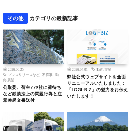
その他
カテゴリの最新記事
2026.06.25
2026.04.01
動向/展望
プレスリリースなど
,
不祥事
,
動
弊社公式ウェブサイトを全面
向/展望
リニューアルいたしました：
公取委、荷主779社に荷待ち
「LOGI-BIZ」の魅力をお伝え
など独禁法上の問題行為と注
いたします！
意喚起文書送付