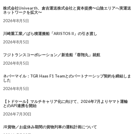
株式会社Univearth、倉吉運送株式会社と資本提携〜山陰エリアへ実運送
ネットワークを拡大〜
2026年8月5日
川崎重工業／ばら積運搬船「ARISTOS II」の引き渡し
2026年8月5日
フジトランスコーポレーション／新造船「蓉翔丸」就航
2026年8月5日
ネバーマイル：TGR Haas F1 Teamとのパートナーシップ契約を締結しま
した
2026年8月5日
【トドケール】マルチキャリア化に向けて、2026年7月よりヤマト運輸
とのAPI連携を開始
2026年7月30日
JR貨物／お盆休み期間の貨物列車の運転計画について