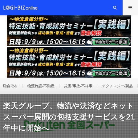
独自取材
物流施設/不動産
災害/事故/不祥事
テクノロジー/製品
楽天グループ、物流や決済などネット
スーパー展開の包括支援サービスを21
年中に開始へ