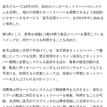
楽天グループは8月19日、自社のインターネットスーパーのシステ
ムを活用し、他の小売業がネットスーパーを展開できるよう包括的
にサポートするサービス「楽天全国スーパー」を2021年中に始める
と発表した。
第1弾として、群馬を地盤に1都14県で食品スーパーを運営している
ベイシアが、同サービスを利用することを決めた。
楽天は西友と共同で手掛けている「楽天西友ネットスーパー」で蓄
積したノウハウを活用。受注管理やオンライン決済などネットスー
パー展開に必要なシステムを提供するほか、集客や販促活動の支
援、配送に伴うオペレーション立ち上げのコンサルティングなども
手掛ける。利用する小売業にとっては、容易かつ早期にネットスー
パーを立ち上げられるのがメリット。
消費者は同サービスのシステム上で郵便番号を入力すると、居住エ
リアへの配送に対応するネットスーパーを検索、利用することが可
能。決済時に楽天IDでログインすれば事前登録した住所やクレジッ
トカード情報などを利用してスムーズに買い物を済ませ、「楽天ポ