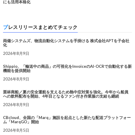
にも活用本格化
プレスリリースまとめてチェック
両備システムズ、物流自動化システムを手掛ける 株式会社APTを子会社
化
2026年8月9日
Shippio、「輸送中の商品」の可視化をInvoiceのAI-OCRで自動化する新
機能を提供開始
2026年8月9日
栗林商船／夏の安全運航を支えるため熱中症対策を強化。今年から船員
への飲料配布を開始、4年目となるファン付き作業服の支給も継続
2026年8月9日
CBcloud、全国の「Marq」施設を起点とした新たな配送プラットフォー
ム「MarqGO」開始
2026年8月5日