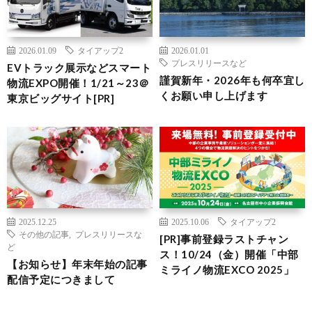
2026.01.09
タイアップ2
2026.01.01
プレスリリースなど
EVトラック展示などスマート
謹賀新年・2026年も何卒宜し
物流EXPO開催！1/21～23＠
くお願い申し上げます
東京ビッグサイト[PR]
2025.12.25
2025.10.06
タイアップ2
その他の記事
,
プレスリリースな
[PR]事前登録ラストチャン
ど
ス！10/24（金）開催「中部
【お知らせ】年末年始の記事
ミライノ物流EXCO 2025」
配信予定につきまして