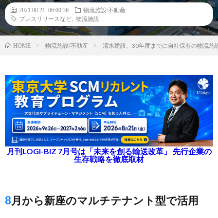
2021.08.21 06:00:36
物流施設/不動産
プレスリリースなど
,
物流施設
物流施設/不動産
清水建設、30年度までに自社保有の物流施
HOME
月刊LOGI-BIZ 7月号は「未来を創る輸送改革」 先行企業の
生存戦略を徹底取材
8月から新座のマルチテナント型で活用