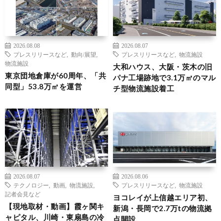
2026.08.08
2026.08.07
プレスリリースなど
,
動向/展望
,
プレスリリースなど
,
物流施設
物流施設
大和ハウス、大阪・茨木の旧
東京団地倉庫が60周年、「共
パナ工場跡地で3.1万㎡のマル
同型」53.8万㎡を運営
チ型物流施設着工
2026.08.07
2026.08.06
テクノロジー
,
動画
,
物流施設
,
プレスリリースなど
,
物流施設
記者会見など
ヨコレイが上信越エリア初、
【現地取材・動画】霞ヶ関キ
新潟・長岡で2.7万tの物流拠
ャピタル、川崎・東扇島の冷
点開設