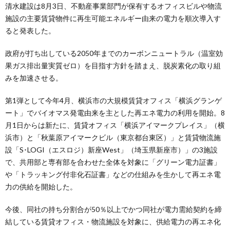
清水建設は8月3日、不動産事業部門が保有するオフィスビルや物流
施設の主要賃貸物件に再生可能エネルギー由来の電力を順次導入す
ると発表した。
政府が打ち出している2050年までのカーボンニュートラル（温室効
果ガス排出量実質ゼロ）を目指す方針を踏まえ、脱炭素化の取り組
みを加速させる。
第1弾として今年4月、横浜市の大規模賃貸オフィス「横浜グランゲ
ート」でバイオマス発電由来を主とした再エネ電力の利用を開始。8
月1日からは新たに、賃貸オフィス「横浜アイマークプレイス」（横
浜市）と「秋葉原アイマークビル（東京都台東区）」と賃貸物流施
設「S･LOGI（エスロジ）新座West」（埼玉県新座市）」の3施設
で、共用部と専有部を合わせた全体を対象に「グリーン電力証書」
や「トラッキング付非化石証書」などの仕組みを生かして再エネ電
力の供給を開始した。
今後、同社の持ち分割合が50％以上でかつ同社が電力需給契約を締
結している賃貸オフィス・物流施設を対象に、供給電力の再エネ化