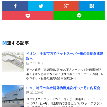
関連する記事
イオン、千葉市内でネットスーパー用の自動倉庫建
設へ
2020.08.19
英社と連携、建築面積2万7500平方メートルを計画 関連記
事：イオンと英オカドが「次世代ネットスーパー」展開、AI
やロボット駆使の最先端倉庫を開設へ […]
CRE、埼玉の自社開発物流施設2件で6月に内覧会
2019.06.05
ロジスクエアブランドの「上尾」と「川越Ⅱ」 シーアールイ
ー（CRE）は6月、埼玉県内で開発したロジスクエアブラン