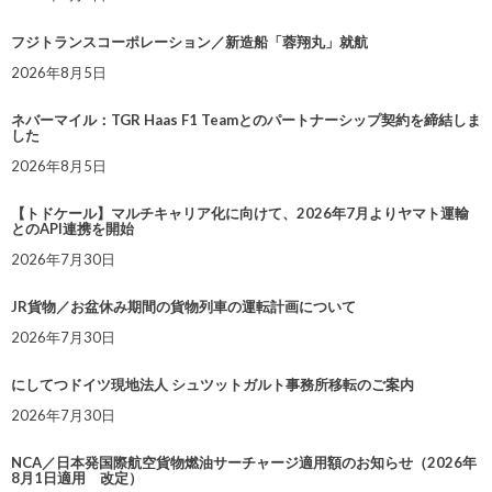
フジトランスコーポレーション／新造船「蓉翔丸」就航
2026年8月5日
ネバーマイル：TGR Haas F1 Teamとのパートナーシップ契約を締結しま
した
2026年8月5日
【トドケール】マルチキャリア化に向けて、2026年7月よりヤマト運輸
とのAPI連携を開始
2026年7月30日
JR貨物／お盆休み期間の貨物列車の運転計画について
2026年7月30日
にしてつドイツ現地法人 シュツットガルト事務所移転のご案内
2026年7月30日
NCA／日本発国際航空貨物燃油サーチャージ適用額のお知らせ（2026年
8月1日適用 改定）