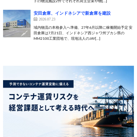
ドの物流施設2件でそれぞれ荷主企業や物[…]
安田倉庫、インドネシアで新倉庫を建設
2026.07.23
域内物流の本格参入へ準備、27年6月以降に稼働開始予定 安
田倉庫は7月21日、インドネシア西ジャワ州ブカシ県の
MM2100工業団地で、現地法人のJAY[…]