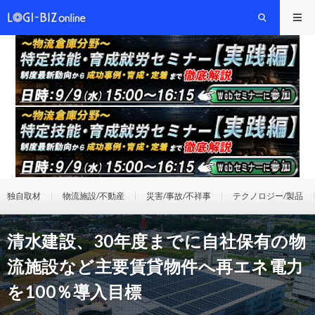
独自取材
物流施設/不動産
災害/事故/不祥事
テクノロジー/製品
清水建設、30年度までに自社保有の物
流施設など主要賃貸物件へ再エネ電力
を100％導入目標