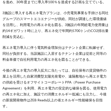
を進め、30年度までに導入率100％を達成する計画を立てている。
3施設に導入する再エネ電力プランは、小売電気事業を手掛ける同社
グループのスマートエコエナジーが供給。同社が調達した環境価値
を活用し、利用電力の再エネ化を図る。3施設の年間総電力使用量は
約14ギガワット時に上り、再エネ化で年間約5700トンのCO2排出量
削減を見込む。
再エネ電力導入に伴う電気料金増加分はテナント企業に転嫁せず、
同社が負担する。当該施設に入居するテナント企業は従前と同等の
料金単価で自社利用電力の再エネ化を図ることができる。
今後の再エネ電力の導入拡大に当たっては、自社保有の賃貸物件の
屋上を活用した自家消費型太陽光発電や、遠隔敷地から再エネ電力
の供給を受けるオフサイトコーポレートPPA（Power Purchase
Agreement）を利用、再エネ電力の安定的な確保を図る。使用電力
の再エネ化に加え、施設での消費エネルギー低減にも注力し、今後
の新規開発物件はZEB Ready以上の省エネルギー性能確保を目指
す。