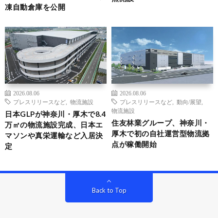
凍自動倉庫を公開
2026.08.06
2026.08.06
プレスリリースなど
,
物流施設
プレスリリースなど
,
動向/展望
,
物流施設
日本GLPが神奈川・厚木で8.4
住友林業グループ、神奈川・
万㎡の物流施設完成、日本エ
厚木で初の自社運営型物流拠
マソンや真栄運輸など入居決
点が稼働開始
定
Back to Top