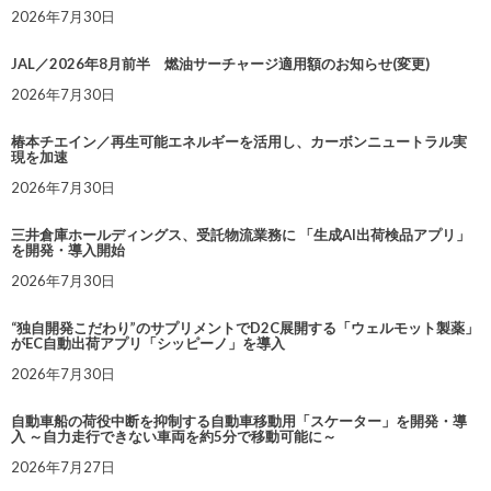
2026年7月30日
JAL／2026年8月前半 燃油サーチャージ適用額のお知らせ(変更)
2026年7月30日
椿本チエイン／再生可能エネルギーを活用し、カーボンニュートラル実
現を加速
2026年7月30日
三井倉庫ホールディングス、受託物流業務に 「生成AI出荷検品アプリ」
を開発・導入開始
2026年7月30日
“独自開発こだわり”のサプリメントでD2C展開する「ウェルモット製薬」
がEC自動出荷アプリ「シッピーノ」を導入
2026年7月30日
自動車船の荷役中断を抑制する自動車移動用「スケーター」を開発・導
入 ～自力走行できない車両を約5分で移動可能に～
2026年7月27日