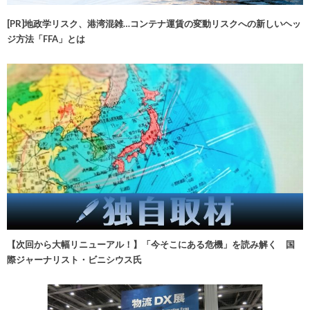
[PR]地政学リスク、港湾混雑…コンテナ運賃の変動リスクへの新しいヘッ
ジ方法「FFA」とは
【次回から大幅リニューアル！】「今そこにある危機」を読み解く 国
際ジャーナリスト・ビニシウス氏