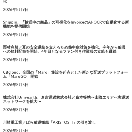
化
2026年8月9日
Shippio、「輸送中の商品」の可視化をInvoiceのAI-OCRで自動化する新
機能を提供開始
2026年8月9日
栗林商船／夏の安全運航を支えるため熱中症対策を強化。今年から船員
への飲料配布を開始、4年目となるファン付き作業服の支給も継続
2026年8月9日
CBcloud、全国の「Marq」施設を起点とした新たな配送プラットフォー
ム「MarqGO」開始
2026年8月5日
株式会社Univearth、倉吉運送株式会社と資本提携〜山陰エリアへ実運送
ネットワークを拡大〜
2026年8月5日
川崎重工業／ばら積運搬船「ARISTOS II」の引き渡し
2026年8月5日