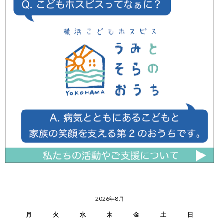
2026年8月
月
火
水
木
金
土
日