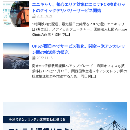
エニキャリ、都心エリア対象にコロナPCR検査セッ
トのクイックデリバリーサービス開始
2021.09.21
1時間以内に配送、最短翌日に結果をPDFで通知 エニキャリ
は9月21日、メディカルフューチャー、医療法人社団Vantage
Clinicの両者と協同で[…]
UPSが西日本でサービス強化、関空～米アンカレッ
ジ間の輸送能力拡充
2022.11.15
従来の2倍積載可能機へアップグレード、通関オフィスも拡
張移転 UPSは11月15日、関西国際空港～米アンカレッジ間の
航空輸送能力を増強するため、同日付[…]