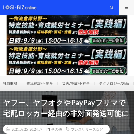
独自取材
物流施設/不動産
災害/事故/不祥事
テクノロジー/製品
ヤフー、ヤフオクやPayPayフリマで
宅配ロッカー経由の非対面発送可能に
2021.08.25 20:24:57
その他
プレスリリースなど