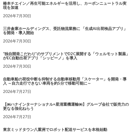
椿本チエイン／再生可能エネルギーを活用し、カーボンニュートラル実
現を加速
2026年7月30日
三井倉庫ホールディングス、受託物流業務に 「生成AI出荷検品アプリ」
を開発・導入開始
2026年7月30日
“独自開発こだわり”のサプリメントでD2C展開する「ウェルモット製薬」
がEC自動出荷アプリ「シッピーノ」を導入
2026年7月30日
自動車船の荷役中断を抑制する自動車移動用「スケーター」を開発・導
入 ～自力走行できない車両を約5分で移動可能に～
2026年7月27日
【㈱ハナインターナショナル×星清重機運輸㈱】グループ会社で販売力の
更なる強化ねらう
2026年7月27日
東京ミッドタウン八重洲でロボット配送サービスを本格始動