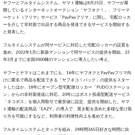
ヤフーとフルタイムシステム、ヤマト運輸は8月25日、ヤフーが展
開しているインターネットオークション「ヤフオク！」、フリーマ
ーケット（フリマ）サービス「PayPayフリマ」に関し、宅配ロッカ
ーを介して非対面で出品する商品を発送できるサービスを開始する
と発表した。
フルタイムシステムが同サービスに対応した宅配ロッカーの設置を
進め、2022年1月に新築マンションで同サービスの提供を開始。23
年3月までに全国3000棟のマンションに導入したい考え。
ヤフーとヤマトはこれまでにも、16年にヤフオクとPayPayフリマ向
けに匿名で商品を配送できる「ヤフネコ！パック」の提供をスター
トしたほか、18年にオープン型宅配便ロッカー「PUDOステーショ
ン」からの非対面発送に対応。20年にはポスト投函型配送サービス
「ネコポス」を個人間取引で最安値に設定、提供を開始した。ヤマ
ト運輸の配送商品「EAZY」の導入で、置き配を含めた多様な受け取
り方を可能にするなど、利用者の利便性向上を進めてきた。
フルタイムシステムとタッグを組み、24時間365日好きな時間に自