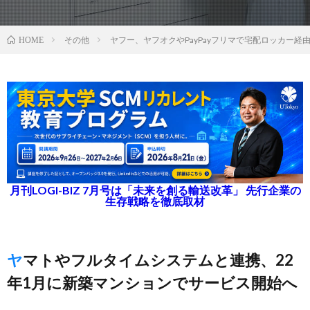
その他
ヤフー、ヤフオクやPayPayフリマで宅配ロッカー経
HOME
月刊LOGI-BIZ 7月号は「未来を創る輸送改革」 先行企業の
生存戦略を徹底取材
ヤマトやフルタイムシステムと連携、22
年1月に新築マンションでサービス開始へ