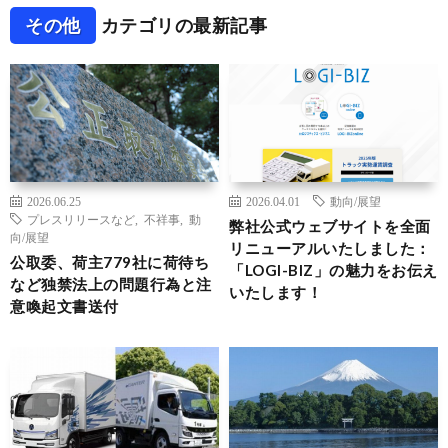
その他
カテゴリの最新記事
2026.06.25
2026.04.01
動向/展望
プレスリリースなど
,
不祥事
,
動
弊社公式ウェブサイトを全面
向/展望
リニューアルいたしました：
公取委、荷主779社に荷待ち
「LOGI-BIZ」の魅力をお伝え
など独禁法上の問題行為と注
いたします！
意喚起文書送付