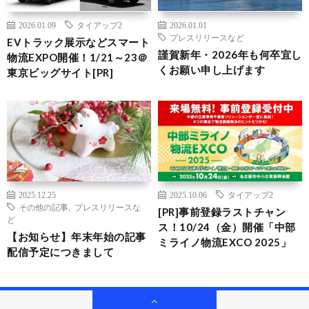
2026.01.09
タイアップ2
2026.01.01
プレスリリースなど
EVトラック展示などスマート
謹賀新年・2026年も何卒宜し
物流EXPO開催！1/21～23＠
くお願い申し上げます
東京ビッグサイト[PR]
2025.12.25
2025.10.06
タイアップ2
その他の記事
,
プレスリリースな
[PR]事前登録ラストチャン
ど
ス！10/24（金）開催「中部
【お知らせ】年末年始の記事
ミライノ物流EXCO 2025」
配信予定につきまして