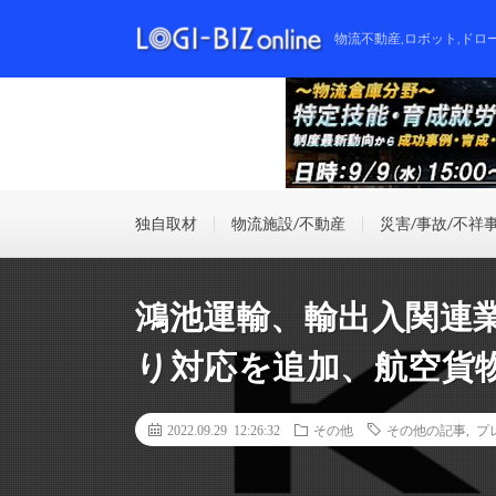
物流不動産,ロボット,ドロ
独自取材
物流施設/不動産
災害/事故/不祥
鴻池運輸、輸出入関連
り対応を追加、航空貨
2022.09.29 12:26:32
その他
その他の記事
,
プ