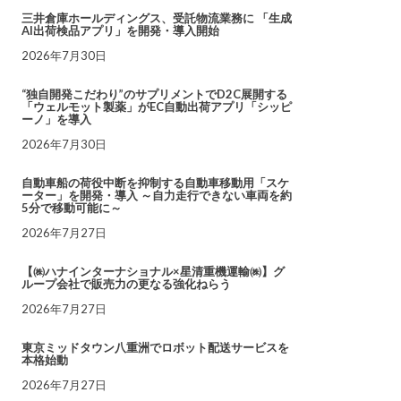
三井倉庫ホールディングス、受託物流業務に 「生成
AI出荷検品アプリ」を開発・導入開始
2026年7月30日
“独自開発こだわり”のサプリメントでD2C展開する
「ウェルモット製薬」がEC自動出荷アプリ「シッピ
ーノ」を導入
2026年7月30日
自動車船の荷役中断を抑制する自動車移動用「スケ
ーター」を開発・導入 ～自力走行できない車両を約
5分で移動可能に～
2026年7月27日
【㈱ハナインターナショナル×星清重機運輸㈱】グ
ループ会社で販売力の更なる強化ねらう
2026年7月27日
東京ミッドタウン八重洲でロボット配送サービスを
本格始動
2026年7月27日