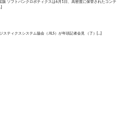
拡販 ソフトバンクロボティクスは6月1日、高密度に保管されたコンテ
]
スティクスシステム協会（JILS）が年頭記者会見 （了）[…]