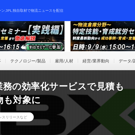
ーン,3PL,独自取材で物流ニュースを配信
事
テクノロジー/製品
雇用/人材
経営/業界動向
データ/
業務の効率化サービスで見積も
物も対象に
レスリリースなど