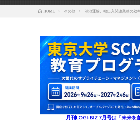
その他
鴻池運輸、輸出入関連業務の効
HOME
月刊LOGI-BIZ 7月号は「未