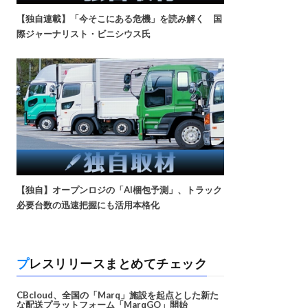
【独自連載】「今そこにある危機」を読み解く 国
際ジャーナリスト・ビニシウス氏
【独自】オープンロジの「AI梱包予測」、トラック
必要台数の迅速把握にも活用本格化
プレスリリースまとめてチェック
CBcloud、全国の「Marq」施設を起点とした新た
な配送プラットフォーム「MarqGO」開始