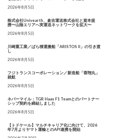
2026年8月5日
株式会社Univearth、倉吉運送株式会社と資本提
携〜山陰エリアへ実運送ネットワークを拡大〜
2026年8月5日
川崎重工業／ばら積運搬船「ARISTOS II」の引き渡
し
2026年8月5日
フジトランスコーポレーション／新造船「蓉翔丸」
就航
2026年8月5日
ネバーマイル：TGR Haas F1 Teamとのパートナー
シップ契約を締結しました
2026年8月5日
【トドケール】マルチキャリア化に向けて、2026
年7月よりヤマト運輸とのAPI連携を開始
2026年7月30日