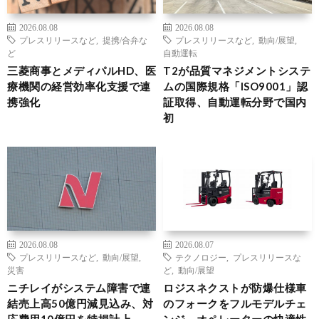
2026.08.08
2026.08.08
プレスリリースなど
,
提携/合弁な
プレスリリースなど
,
動向/展望
,
ど
自動運転
三菱商事とメディパルHD、医
T2が品質マネジメントシステ
療機関の経営効率化支援で連
ムの国際規格「ISO9001」認
携強化
証取得、自動運転分野で国内
初
2026.08.08
2026.08.07
プレスリリースなど
,
動向/展望
,
テクノロジー
,
プレスリリースな
災害
ど
,
動向/展望
ニチレイがシステム障害で連
ロジスネクストが防爆仕様車
結売上高50億円減見込み、対
のフォークをフルモデルチェ