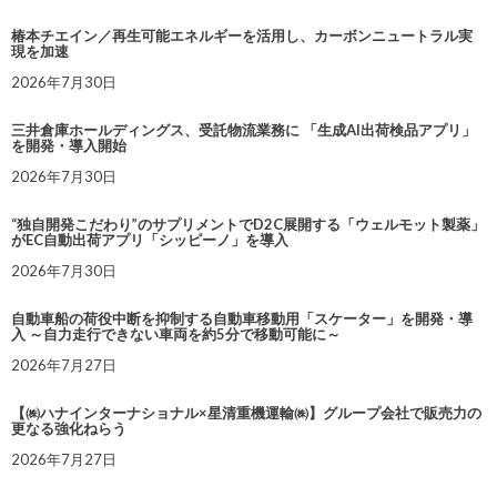
椿本チエイン／再生可能エネルギーを活用し、カーボンニュートラル実
現を加速
2026年7月30日
三井倉庫ホールディングス、受託物流業務に 「生成AI出荷検品アプリ」
を開発・導入開始
2026年7月30日
“独自開発こだわり”のサプリメントでD2C展開する「ウェルモット製薬」
がEC自動出荷アプリ「シッピーノ」を導入
2026年7月30日
自動車船の荷役中断を抑制する自動車移動用「スケーター」を開発・導
入 ～自力走行できない車両を約5分で移動可能に～
2026年7月27日
【㈱ハナインターナショナル×星清重機運輸㈱】グループ会社で販売力の
更なる強化ねらう
2026年7月27日