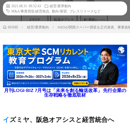
2021.08.31 09:52:43
経営/業界動向
M&A/事業買収/経営統合
,
動向/展望
,
プレスリリースなど
経営/業界動向
H2Oが関西スーパー買収を正式発表、事業規
HOME
月刊LOGI-BIZ 7月号は「未来を創る輸送改革」 先行企業の
生存戦略を徹底取材
イズミヤ、阪急オアシスと経営統合へ