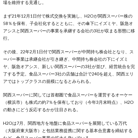
場を維持する見通し。
まず21年12月1日付で株式交換を実施し、H2Oが関西スーパー株の
58％を保有、子会社化するとともに、その傘下にイズミヤ、阪急オ
アシスと関西スーパーの事業を承継する会社の3社が収まる形態に移
行。
その後、22年2月1日付で関西スーパーが中間持ち株会社となり、ス
ーパー事業は承継会社が引き継ぎ、中間持ち株会社の下にイズミ
ヤ、阪急オアシス、新しい関西スーパーの3社が並び、経営統合を完
了する予定。食品スーパー3社の店舗は合計で240を超え、関西エリ
アではトップクラスの規模になるとみられる。
関西スーパーに関しては首都圏で食品スーパーを運営するオーケー
（横浜市）も株式の約7％を保有しており（今年3月末時点）、H2O
の動きにどう反応するかが注目される。
H2Oは7月、関西地方を地盤に食品スーパーを展開している万代
（大阪府東大阪市）と包括業務提携に関する基本合意書を締結する
など、食品スーパー事業の拡大を急いでいる。