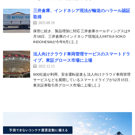
三井倉庫、インドネシア現法が輸送のハラール認証
取得
2025.09.19
保管に続き、製品増加に対応 三井倉庫ホールディングスは9
月18日、三井倉庫のインドネシア現地法人MITSUI-SOKO
INDONESIAが今年8月に[…]
法人向けクラウド車両管理サービスのスマートドラ
イブ、東証グロース市場に上場
2022.12.15
800社超が利用、安全運転促進も 法人向けクラウド車両管理
サービスなどを展開しているスマートドライブが12月15日、
東京証券取引所グロース市場に上場し[…]