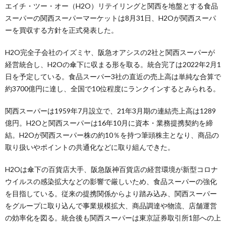
エイチ・ツー・オー（H2O）リテイリングと関西を地盤とする食品
スーパーの関西スーパーマーケットは8月31日、H2Oが関西スーパ
ーを買収する方針を正式発表した。
H2O完全子会社のイズミヤ、阪急オアシスの2社と関西スーパーが
経営統合し、H2Oの傘下に収まる形を取る。統合完了は2022年2月1
日を予定している。食品スーパー3社の直近の売上高は単純な合算で
約3700億円に達し、全国で10位程度にランクインするとみられる。
関西スーパーは1959年7月設立で、21年3月期の連結売上高は1289
億円。H2Oと関西スーパーは16年10月に資本・業務提携契約を締
結。H2Oが関西スーパー株の約10％を持つ筆頭株主となり、商品の
取り扱いやポイントの共通化などに取り組んできた。
H2Oは傘下の百貨店大手、阪急阪神百貨店の経営環境が新型コロナ
ウイルスの感染拡大などの影響で厳しいため、食品スーパーの強化
を目指している。従来の提携関係からより踏み込み、関西スーパー
をグループに取り込んで事業規模拡大、商品調達や物流、店舗運営
の効率化を図る。統合後も関西スーパーは東京証券取引所1部への上