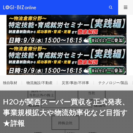
独自取材
物流施設/不動産
災害/事故/不祥事
テクノロジー/製品
H2Oが関西スーパー買収を正式発表、
事業規模拡大や物流効率化など目指す
★詳報