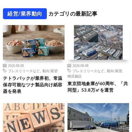
経営/業界動向
カテゴリの最新記事
2026.08.08
2026.08.08
プレスリリースなど
,
動向/展望
プレスリリースなど
,
動向/展望
,
物流施設
テトラパックが業界初、常温
東京団地倉庫が60周年、「共
保存可能なツナ製品向け紙容
同型」53.8万㎡を運営
器を発表