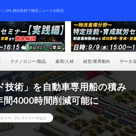
ーン,3PL,独自取材で物流ニュースを配信
事
テクノロジー/製品
雇用/人材
経営/業界動向
データ/
ド技術」を自動車専用船の積み
間4000時間削減可能に
ロジー
,
プレスリリースなど