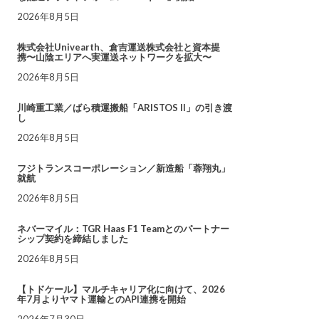
2026年8月5日
株式会社Univearth、倉吉運送株式会社と資本提
携〜山陰エリアへ実運送ネットワークを拡大〜
2026年8月5日
川崎重工業／ばら積運搬船「ARISTOS II」の引き渡
し
2026年8月5日
フジトランスコーポレーション／新造船「蓉翔丸」
就航
2026年8月5日
ネバーマイル：TGR Haas F1 Teamとのパートナー
シップ契約を締結しました
2026年8月5日
【トドケール】マルチキャリア化に向けて、2026
年7月よりヤマト運輸とのAPI連携を開始
2026年7月30日