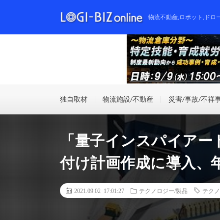
物流不動産,ロボット,ドロ
独自取材
物流施設/不動産
災害/事故/不祥
「量子インスパイアー
付け計画作成に導入、年
2021.09.02 17:01:27
テクノロジー/製品
テクノ