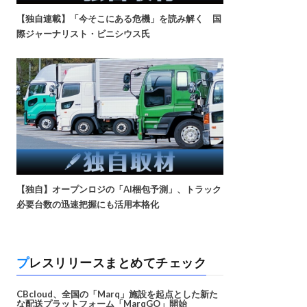
【独自連載】「今そこにある危機」を読み解く 国
際ジャーナリスト・ビニシウス氏
【独自】オープンロジの「AI梱包予測」、トラック
必要台数の迅速把握にも活用本格化
プレスリリースまとめてチェック
CBcloud、全国の「Marq」施設を起点とした新た
な配送プラットフォーム「MarqGO」開始