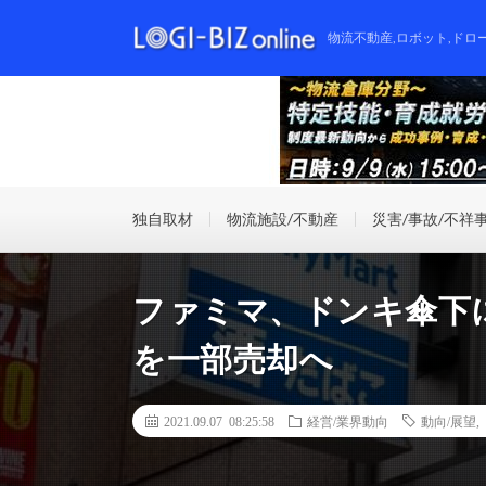
物流不動産,ロボット,ドロ
独自取材
物流施設/不動産
災害/事故/不祥
ファミマ、ドンキ傘下
を一部売却へ
2021.09.07 08:25:58
経営/業界動向
動向/展望
,