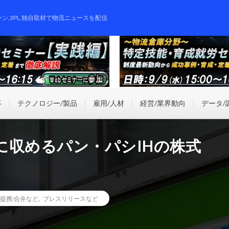
ーン,3PL,独自取材で物流ニュースを配信
事
テクノロジー/製品
雇用/人材
経営/業界動向
データ/
に収めるパン・パシIHの株式
提携/合弁など
,
プレスリリースなど