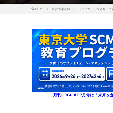
経営/業界動向
ファミマ、ドンキ傘下に
HOME
月刊LOGI-BIZ 7月号は「未