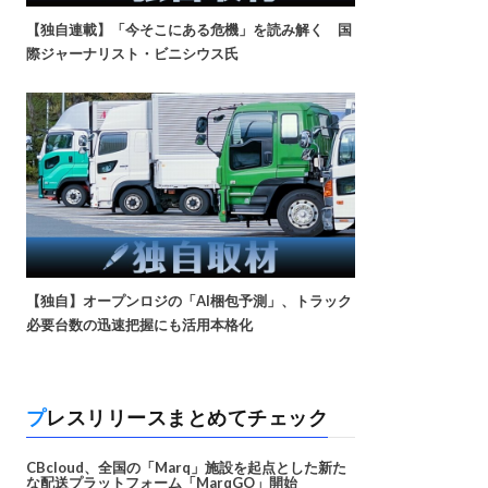
【独自連載】「今そこにある危機」を読み解く 国
際ジャーナリスト・ビニシウス氏
【独自】オープンロジの「AI梱包予測」、トラック
必要台数の迅速把握にも活用本格化
プレスリリースまとめてチェック
CBcloud、全国の「Marq」施設を起点とした新た
な配送プラットフォーム「MarqGO」開始