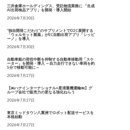
三井倉庫ホールディングス、受託物流業務に 「生成
AI出荷検品アプリ」を開発・導入開始
2026年7月30日
“独自開発こだわり”のサプリメントでD2C展開する
「ウェルモット製薬」がEC自動出荷アプリ「シッピ
ーノ」を導入
2026年7月30日
自動車船の荷役中断を抑制する自動車移動用「スケ
ーター」を開発・導入 ～自力走行できない車両を約
5分で移動可能に～
2026年7月27日
【㈱ハナインターナショナル×星清重機運輸㈱】グ
ループ会社で販売力の更なる強化ねらう
2026年7月27日
東京ミッドタウン八重洲でロボット配送サービスを
本格始動
2026年7月27日