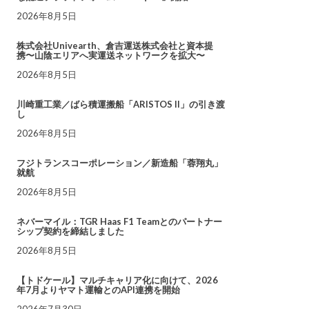
2026年8月5日
株式会社Univearth、倉吉運送株式会社と資本提
携〜山陰エリアへ実運送ネットワークを拡大〜
2026年8月5日
川崎重工業／ばら積運搬船「ARISTOS II」の引き渡
し
2026年8月5日
フジトランスコーポレーション／新造船「蓉翔丸」
就航
2026年8月5日
ネバーマイル：TGR Haas F1 Teamとのパートナー
シップ契約を締結しました
2026年8月5日
【トドケール】マルチキャリア化に向けて、2026
年7月よりヤマト運輸とのAPI連携を開始
2026年7月30日