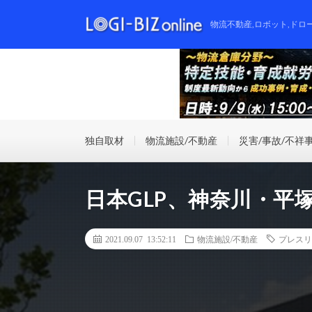
物流不動産,ロボット,ドロ
独自取材
物流施設/不動産
災害/事故/不祥
日本GLP、神奈川・平
2021.09.07 13:52:11
物流施設/不動産
プレスリ