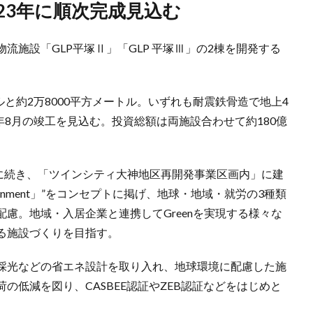
、23年に順次完成見込む
物流施設「GLP平塚Ⅱ」「GLP 平塚Ⅲ」の2棟を開発する
ルと約2万8000平方メートル。いずれも耐震鉄骨造で地上4
年8月の竣工を見込む。投資総額は両施設合わせて約180億
」に続き、「ツインシティ大神地区再開発事業区画内」に建
 Environment」”をコンセプトに掲げ、地球・地域・就労の3種類
慮。地域・入居企業と連携してGreenを実現する様々な
る施設づくりを目指す。
採光などの省エネ設計を取り入れ、地球環境に配慮した施
の低減を図り、CASBEE認証やZEB認証などをはじめと