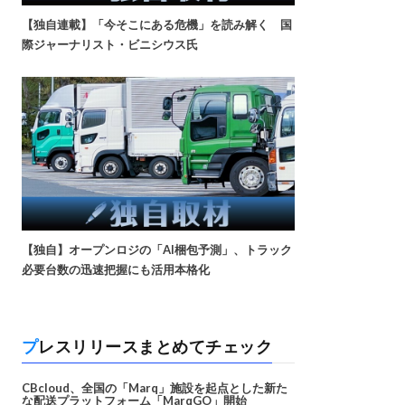
【独自連載】「今そこにある危機」を読み解く 国
際ジャーナリスト・ビニシウス氏
【独自】オープンロジの「AI梱包予測」、トラック
必要台数の迅速把握にも活用本格化
プレスリリースまとめてチェック
CBcloud、全国の「Marq」施設を起点とした新た
な配送プラットフォーム「MarqGO」開始