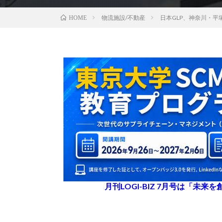
物流施設/不動産
日本GLP、神奈川・平
HOME
月刊LOGI-BIZ 7月号は「未