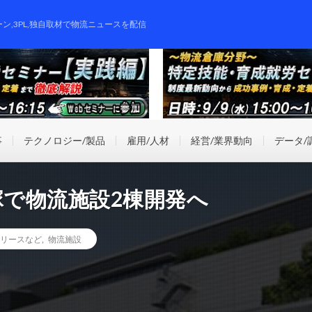
ーン,3PL,独自取材で物流ニュースを配信
事
テクノロジー/製品
雇用/人材
経営/業界動向
データ/
塚で物流施設2棟開発へ
リースなど
,
物流施設