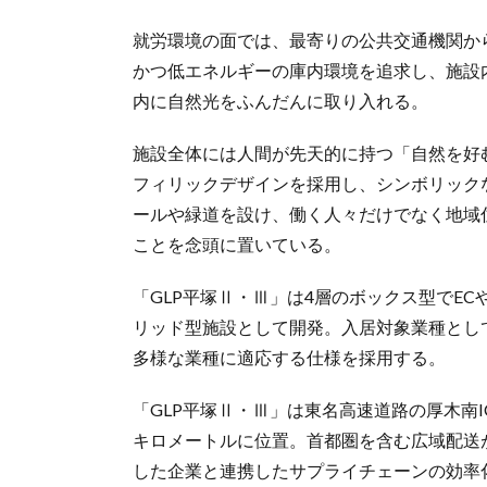
就労環境の面では、最寄りの公共交通機関か
かつ低エネルギーの庫内環境を追求し、施設
内に自然光をふんだんに取り入れる。
施設全体には人間が先天的に持つ「自然を好む性
フィリックデザインを採用し、シンボリック
ールや緑道を設け、働く人々だけでなく地域
ことを念頭に置いている。
「GLP平塚Ⅱ・Ⅲ」は4層のボックス型でE
リッド型施設として開発。入居対象業種として
多様な業種に適応する仕様を採用する。
「GLP平塚Ⅱ・Ⅲ」は東名高速道路の厚木南I
キロメートルに位置。首都圏を含む広域配送
した企業と連携したサプライチェーンの効率