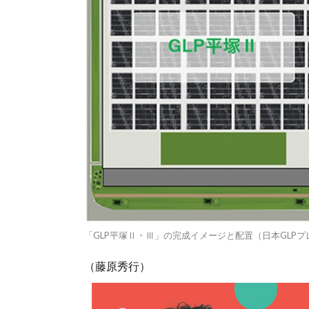
「GLP平塚Ⅱ・Ⅲ」の完成イメージと配置（日本GLP
（藤原秀行）