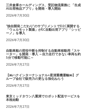
三井倉庫ホールディングス、受託物流業務に 「生成
AI出荷検品アプリ」を開発・導入開始
2026年7月30日
“独自開発こだわり”のサプリメントでD2C展開する
「ウェルモット製薬」がEC自動出荷アプリ「シッピ
ーノ」を導入
2026年7月30日
自動車船の荷役中断を抑制する自動車移動用「スケ
ーター」を開発・導入 ～自力走行できない車両を約
5分で移動可能に～
2026年7月27日
【㈱ハナインターナショナル×星清重機運輸㈱】グ
ループ会社で販売力の更なる強化ねらう
2026年7月27日
東京ミッドタウン八重洲でロボット配送サービスを
本格始動
2026年7月27日