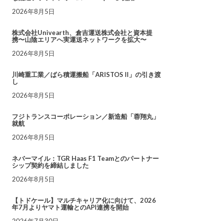
2026年8月5日
株式会社Univearth、倉吉運送株式会社と資本提
携〜山陰エリアへ実運送ネットワークを拡大〜
2026年8月5日
川崎重工業／ばら積運搬船「ARISTOS II」の引き渡
し
2026年8月5日
フジトランスコーポレーション／新造船「蓉翔丸」
就航
2026年8月5日
ネバーマイル：TGR Haas F1 Teamとのパートナー
シップ契約を締結しました
2026年8月5日
【トドケール】マルチキャリア化に向けて、2026
年7月よりヤマト運輸とのAPI連携を開始
2026年7月30日