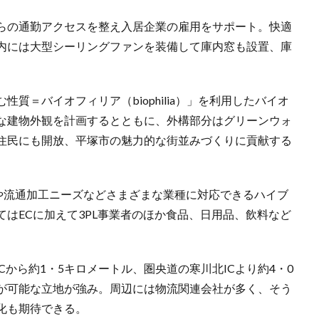
らの通勤アクセスを整え入居企業の雇用をサポート。快適
内には大型シーリングファンを装備して庫内窓も設置、庫
質＝バイオフィリア（biophilia）」を利用したバイオ
な建物外観を計画するとともに、外構部分はグリーンウォ
住民にも開放、平塚市の魅力的な街並みづくりに貢献する
Cや流通加工ニーズなどさまざまな業種に対応できるハイブ
はECに加えて3PL事業者のほか食品、日用品、飲料など
Cから約1・5キロメートル、圏央道の寒川北ICより約4・0
が可能な立地が強み。周辺には物流関連会社が多く、そう
化も期待できる。