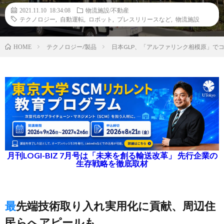
2021.11.10 18:34:08
物流施設/不動産
テクノロジー
,
自動運転
,
ロボット
,
プレスリリースなど
,
物流施設
テクノロジー/製品
日本GLP、「アルファリンク相模原」で
HOME
月刊LOGI-BIZ 7月号は「未来を創る輸送改革」 先行企業の
生存戦略を徹底取材
最先端技術取り入れ実用化に貢献、周辺住
民らへアピールも