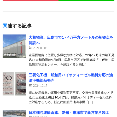
関連する記事
大和物流、広島市で1・4万平方メートルの新拠点を
開設へ
2021.09.08
産業団地内に位置し多様な貨物に対応、22年12月末の竣工見
込む 大和物流は9月8日、広島市西区で物流施設「（仮称）広
島観音物流センター」を建設すると発[…]
三菱化工機、船舶用バイオディーゼル燃料対応の油
清浄機部品発売
2024.10.17
既に使用機器の運用や構造変更不要、交換作業簡略化など見
込む 三菱化工機は10月17日、船舶用バイオディーゼル燃料
に対応するため、新たに船舶用油清浄機「[…]
日本梱包運輸倉庫、愛知・東海市で新営業所竣工