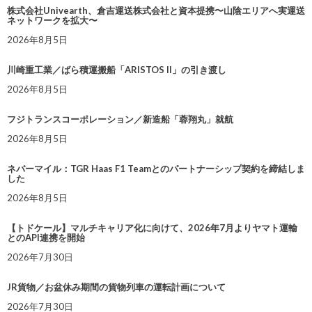
株式会社Univearth、倉吉運送株式会社と資本提携〜山陰エリアへ実運送
ネットワークを拡大〜
2026年8月5日
川崎重工業／ばら積運搬船「ARISTOS II」の引き渡し
2026年8月5日
フジトランスコーポレーション／新造船「蓉翔丸」就航
2026年8月5日
ネバーマイル：TGR Haas F1 Teamとのパートナーシップ契約を締結しま
した
2026年8月5日
【トドケール】マルチキャリア化に向けて、2026年7月よりヤマト運輸
とのAPI連携を開始
2026年7月30日
JR貨物／お盆休み期間の貨物列車の運転計画について
2026年7月30日