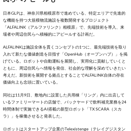
日本GLPは、神奈川県相模原市で進めている、特定エリアで先進的
な機能を持つ大規模物流施設を複数開発するプロジェクト
「ALFALINK（アルファリンク）相模原」で、先端技術を導入、来
場者や周辺住民らへ積極的にアピールする計画だ。
ALFALINKは施設全体を貫くコンセプトの1つに、最先端技術を取り
入れて新たな価値創造を目指す「OpenHub（オープンハブ）」を掲
げている。ロボットや自動運転を展開し、実用化に貢献していくと
ともに、周辺住民らへ情報を発信、社会的な理解を深めていきたい
考えだ。新技術を展開する拠点とすることでALFALINK自体の存在
価値向上も念頭に置いている。
同社は11月9日、敷地内に設置した共用棟「リング」内に出店して
いるファミリーマートの店舗で、バックヤードで飲料補充業務を24
時間体制で実施できるAI搭載の新型ロボット「TX SCARA（スカ
ラ）」を稼働させると発表した。
ロボットはスタートアップ企業のTelexistenge（テレイグジスタン