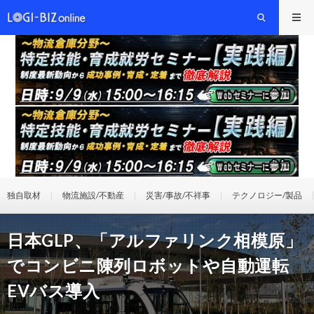
独自取材
物流施設/不動産
災害/事故/不祥事
テクノロジー/製品
日本GLP、「アルファリンク相模原」
でコンビニ陳列ロボットや自動運転
EVバス導入