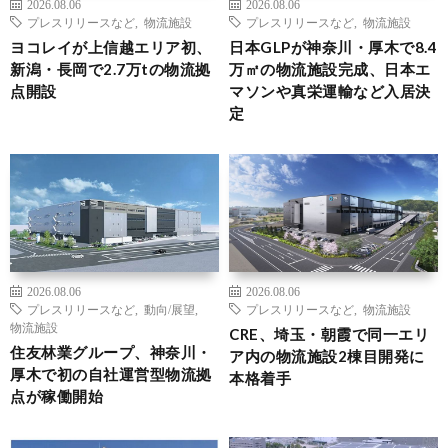
2026.08.06
2026.08.06
プレスリリースなど
,
物流施設
プレスリリースなど
,
物流施設
ヨコレイが上信越エリア初、
日本GLPが神奈川・厚木で8.4
新潟・長岡で2.7万tの物流拠
万㎡の物流施設完成、日本エ
点開設
マソンや真栄運輸など入居決
定
2026.08.06
2026.08.06
プレスリリースなど
,
動向/展望
,
プレスリリースなど
,
物流施設
物流施設
CRE、埼玉・朝霞で同一エリ
住友林業グループ、神奈川・
ア内の物流施設2棟目開発に
厚木で初の自社運営型物流拠
本格着手
点が稼働開始