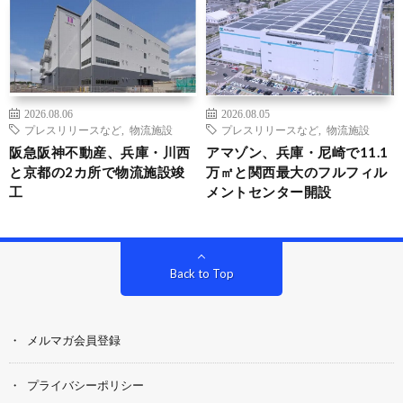
2026.08.06
2026.08.05
プレスリリースなど
,
物流施設
プレスリリースなど
,
物流施設
阪急阪神不動産、兵庫・川西
アマゾン、兵庫・尼崎で11.1
と京都の2カ所で物流施設竣
万㎡と関西最大のフルフィル
工
メントセンター開設
Back to Top
メルマガ会員登録
プライバシーポリシー