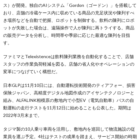
ス）が開発。独自のAIシステム「Gordon（ゴードン）」を搭載して
おり、店舗の冷蔵ケース内に収めている商品の充足状況や陳列すべ
き場所などを自動で把握、ロボットを制御する。飲料の陳列にロボ
ットが失敗した場合は、遠隔操作で人が陳列に再トライする。商品
の販売データを分析し、時間帯や季節に応じた最適な陳列を目指
す。
ファミマとTelexistenceは飲料陳列業務を自動化することで、店舗
スタッフの作業負荷軽減を図る。店舗の省人化やオペレーションの
変革につなげていく構想だ。
日本GLPは11月10日には、自動運転技術開発のティアフォー、損害
保険ジャパン、高精度デジタル地図作成のアイサンテクノロジーと
組み、ALFALINK相模原の敷地内で小型EV（電気自動車）バスの自
動運転の走行テストを11月12日に始めることも公表した。期間は
2022年3月末まで。
タジマ製の10人乗り車両を活用し、敷地内を巡回して物流施設の従
業員を運ぶ予定。4社はテストの成果を踏まえ、サービス開始の時期