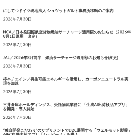
にしてつドイツ現地法人 シュツットガルト事務所移転のご案内
2026年7月30日
NCA／日本発国際航空貨物燃油サーチャージ適用額のお知らせ（2026年
8月1日適用 改定）
2026年7月30日
JAL／2026年8月前半 燃油サーチャージ適用額のお知らせ(変更)
2026年7月30日
椿本チエイン／再生可能エネルギーを活用し、カーボンニュートラル実
現を加速
2026年7月30日
三井倉庫ホールディングス、受託物流業務に 「生成AI出荷検品アプリ」
を開発・導入開始
2026年7月30日
“独自開発こだわり”のサプリメントでD2C展開する「ウェルモット製薬」
がEC自動出荷アプリ「シッピーノ」を導入