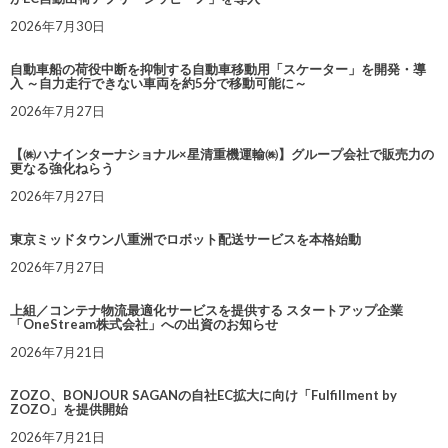
2026年7月30日
自動車船の荷役中断を抑制する自動車移動用「スケーター」を開発・導
入 ～自力走行できない車両を約5分で移動可能に～
2026年7月27日
【㈱ハナインターナショナル×星清重機運輸㈱】グループ会社で販売力の
更なる強化ねらう
2026年7月27日
東京ミッドタウン八重洲でロボット配送サービスを本格始動
2026年7月27日
上組／コンテナ物流最適化サービスを提供する スタートアップ企業
「OneStream株式会社」への出資のお知らせ
2026年7月21日
ZOZO、BONJOUR SAGANの自社EC拡大に向け「Fulfillment by
ZOZO」を提供開始
2026年7月21日