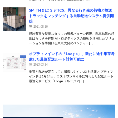
SMITH＆LOGISTICS、異なる行き先の荷物と輸送
トラックをマッチングする自動配送システム提供開
始
2021.08.16
経験豊富な現場スタッフの思考パターン再現、配車結果の精
度ばらつきを抑制 AI・ロボティクスの技術を活用したソリュ
ーションを手掛ける東京大発のベンチャー[…]
オプティマインドの「Loogia」、新たに途中集荷考
慮した最適配送ルート計算可能に
2023.03.14
集荷と配送が混在しても認識しやすいUXを構築 オプティマ
インドは3月14日、ラストワンマイルに特化した配送ルート
最適化サービス「Loogia（ルージア[…]