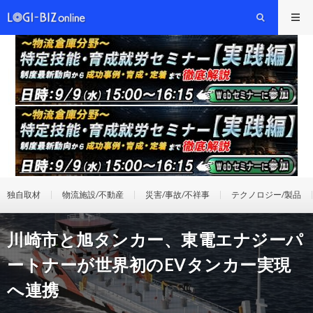
独自取材
物流施設/不動産
災害/事故/不祥事
テクノロジー/製品
川崎市と旭タンカー、東電エナジーパ
ートナーが世界初のEVタンカー実現
へ連携