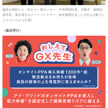
協定を締結した（左から）旭タンカー・中井和則社長、川崎市・福田紀
彦市長、東京電力エナジーパートナー・秋本展秀社長（いずれも3者プレ
スリリースより引用）
（藤原秀行）