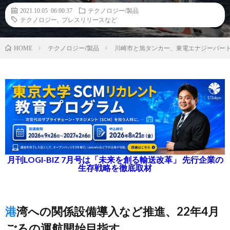
2021.10.05 06:00:37
テクノロジー/製品
テクノロジー
,
プレスリリースなど
テクノロジー/製品
川崎市と旭タンカー、東電エナジーパート
HOME
月刊LOGI-BIZ 7月号は「未来を創る輸送改革」 先行企業の
生存戦略を徹底取材
港湾への関係設備導入など推進、22年4月
ごろの運航開始目指す