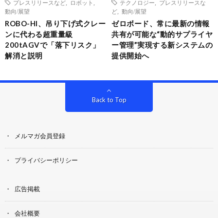
プレスリリースなど
,
ロボット
,
テクノロジー
,
プレスリリースな
動向/展望
ど
,
動向/展望
ROBO-HI、吊り下げ式クレー
ゼロボード、常に最新の情報
ンに代わる超重量級
共有が可能な“動的サプライヤ
200tAGVで「落下リスク」
ー管理”実現する新システムの
解消と説明
提供開始へ
Back to Top
メルマガ会員登録
プライバシーポリシー
広告掲載
会社概要