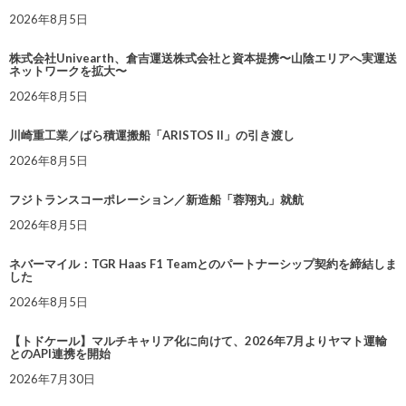
2026年8月5日
株式会社Univearth、倉吉運送株式会社と資本提携〜山陰エリアへ実運送
ネットワークを拡大〜
2026年8月5日
川崎重工業／ばら積運搬船「ARISTOS II」の引き渡し
2026年8月5日
フジトランスコーポレーション／新造船「蓉翔丸」就航
2026年8月5日
ネバーマイル：TGR Haas F1 Teamとのパートナーシップ契約を締結しま
した
2026年8月5日
【トドケール】マルチキャリア化に向けて、2026年7月よりヤマト運輸
とのAPI連携を開始
2026年7月30日