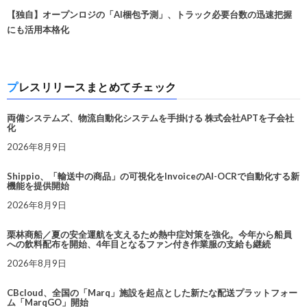
【独自】オープンロジの「AI梱包予測」、トラック必要台数の迅速把握
にも活用本格化
プレスリリースまとめてチェック
両備システムズ、物流自動化システムを手掛ける 株式会社APTを子会社
化
2026年8月9日
Shippio、「輸送中の商品」の可視化をInvoiceのAI-OCRで自動化する新
機能を提供開始
2026年8月9日
栗林商船／夏の安全運航を支えるため熱中症対策を強化。今年から船員
への飲料配布を開始、4年目となるファン付き作業服の支給も継続
2026年8月9日
CBcloud、全国の「Marq」施設を起点とした新たな配送プラットフォー
ム「MarqGO」開始