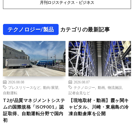
月刊ロジスティクス・ビジネス
テクノロジー/製品
カテゴリの最新記事
2026.08.08
2026.08.07
プレスリリースなど
,
動向/展望
,
テクノロジー
,
動画
,
物流施設
,
自動運転
記者会見など
T2が品質マネジメントシステ
【現地取材・動画】霞ヶ関キ
ムの国際規格「ISO9001」認
ャピタル、川崎・東扇島の冷
証取得、自動運転分野で国内
凍自動倉庫を公開
初