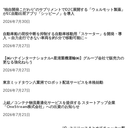
“独自開発こだわり”のサプリメントでD2C展開する「ウェルモット製薬」
がEC自動出荷アプリ「シッピーノ」を導入
2026年7月30日
自動車船の荷役中断を抑制する自動車移動用「スケーター」を開発・導
入 ～自力走行できない車両を約5分で移動可能に～
2026年7月27日
【㈱ハナインターナショナル×星清重機運輸㈱】グループ会社で販売力の
更なる強化ねらう
2026年7月27日
東京ミッドタウン八重洲でロボット配送サービスを本格始動
2026年7月27日
上組／コンテナ物流最適化サービスを提供する スタートアップ企業
「OneStream株式会社」への出資のお知らせ
2026年7月21日
プレスリリースまとめてチェック一覧