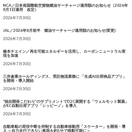
NCA／日本発国際航空貨物燃油サーチャージ適用額のお知らせ（2026年
8月1日適用 改定）
2026年7月30日
JAL／2026年8月前半 燃油サーチャージ適用額のお知らせ(変更)
2026年7月30日
椿本チエイン／再生可能エネルギーを活用し、カーボンニュートラル実
現を加速
2026年7月30日
三井倉庫ホールディングス、受託物流業務に 「生成AI出荷検品アプリ」
を開発・導入開始
2026年7月30日
“独自開発こだわり”のサプリメントでD2C展開する「ウェルモット製薬」
がEC自動出荷アプリ「シッピーノ」を導入
2026年7月30日
自動車船の荷役中断を抑制する自動車移動用「スケーター」を開発・導
入 ～自力走行できない車両を約5分で移動可能に～