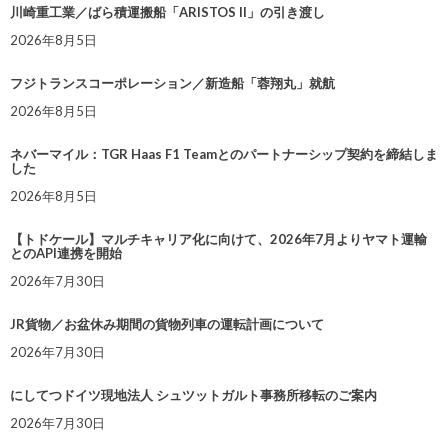
川崎重工業／ばら積運搬船「ARISTOS II」の引き渡し
2026年8月5日
フジトランスコーポレーション／新造船「蓉翔丸」就航
2026年8月5日
ネバーマイル：TGR Haas F1 Teamとのパートナーシップ契約を締結しま
した
2026年8月5日
【トドケール】マルチキャリア化に向けて、2026年7月よりヤマト運輸
とのAPI連携を開始
2026年7月30日
JR貨物／お盆休み期間の貨物列車の運転計画について
2026年7月30日
にしてつドイツ現地法人 シュツットガルト事務所移転のご案内
2026年7月30日