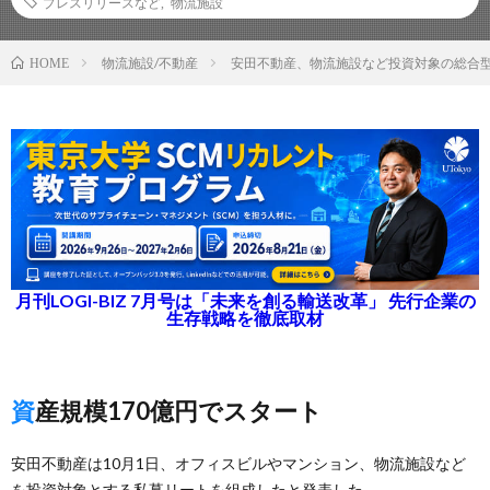
プレスリリースなど
,
物流施設
物流施設/不動産
安田不動産、物流施設など投資対象の総合
HOME
月刊LOGI-BIZ 7月号は「未来を創る輸送改革」 先行企業の
生存戦略を徹底取材
資産規模170億円でスタート
安田不動産は10月1日、オフィスビルやマンション、物流施設など
を投資対象とする私募リートを組成したと発表した。