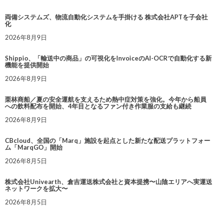
両備システムズ、物流自動化システムを手掛ける 株式会社APTを子会社
化
2026年8月9日
Shippio、「輸送中の商品」の可視化をInvoiceのAI-OCRで自動化する新
機能を提供開始
2026年8月9日
栗林商船／夏の安全運航を支えるため熱中症対策を強化。今年から船員
への飲料配布を開始、4年目となるファン付き作業服の支給も継続
2026年8月9日
CBcloud、全国の「Marq」施設を起点とした新たな配送プラットフォー
ム「MarqGO」開始
2026年8月5日
株式会社Univearth、倉吉運送株式会社と資本提携〜山陰エリアへ実運送
ネットワークを拡大〜
2026年8月5日