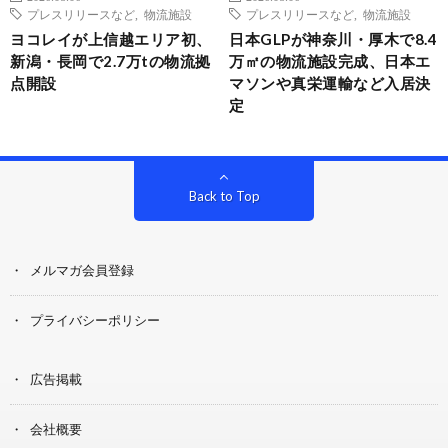
プレスリリースなど
,
物流施設
プレスリリースなど
,
物流施設
ヨコレイが上信越エリア初、
日本GLPが神奈川・厚木で8.4
新潟・長岡で2.7万tの物流拠
万㎡の物流施設完成、日本エ
点開設
マソンや真栄運輸など入居決
定
Back to Top
メルマガ会員登録
プライバシーポリシー
広告掲載
会社概要