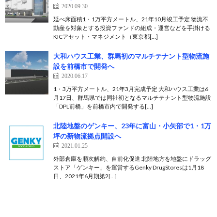
2020.09.30
延べ床面積1・1万平方メートル、21年10月竣工予定 物流不
動産を対象とする投資ファンドの組成・運営などを手掛ける
KICアセット・マネジメント（東京都[…]
大和ハウス工業、群馬初のマルチテナント型物流施
設を前橋市で開発へ
2020.06.17
1・3万平方メートル、21年3月完成予定 大和ハウス工業は6
月17日、群馬県では同社初となるマルチテナント型物流施設
「DPL前橋」を前橋市内で開発する[…]
北陸地盤のゲンキー、23年に富山・小矢部で1・1万
坪の新物流拠点開設へ
2021.01.25
外部倉庫を順次解約、自前化促進 北陸地方を地盤にドラッグ
ストア「ゲンキー」を運営するGenky DrugStoresは1月18
日、2021年6月期第2[…]