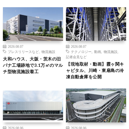
2026.08.07
2026.08.07
プレスリリースなど
,
物流施設
テクノロジー
,
動画
,
物流施設
,
記者会見など
大和ハウス、大阪・茨木の旧
【現地取材・動画】霞ヶ関キ
パナ工場跡地で3.1万㎡のマル
ャピタル、川崎・東扇島の冷
チ型物流施設着工
凍自動倉庫を公開
2026.08.06
2026.08.06