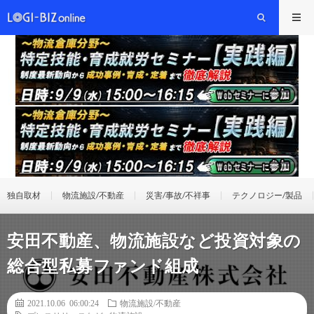
独自取材
物流施設/不動産
災害/事故/不祥事
テクノロジー/製品
安田不動産、物流施設など投資対象の
総合型私募ファンド組成
2021.10.06 06:00:24
物流施設/不動産