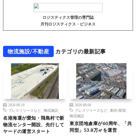
ロジスティクス管理の専門誌
月刊ロジスティクス・ビジネス
物流施設/不動産
カテゴリの最新記事
2026.08.10
2026.08.08
プレスリリースなど
,
物流施設
プレスリリースなど
,
動向/展望
,
物流施設
名港海運が愛知・飛島村で新
東京団地倉庫が60周年、「共
物流センター開設、先行して
同型」53.8万㎡を運営
ヤードの運営スタート