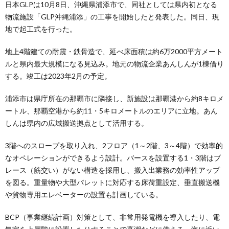
日本GLPは10月8日、沖縄県浦添市で、同社としては県内初となる
物流施設「GLP沖縄浦添」の工事を開始したと発表した。同日、現
地で起工式を行った。
地上4階建ての耐震・鉄骨造で、延べ床面積は約6万2000平方メート
ルと県内最大規模になる見込み。地元の物流企業あんしんが1棟借り
する。竣工は2023年2月の予定。
浦添市は県庁所在の那覇市に隣接し、新施設は那覇港から約8キロメ
ートル、那覇空港から約11・5キロメートルのエリアに立地。あん
しんは県内の広域搬送拠点として活用する。
3階へのスロープを取り入れ、2フロア（1～2階、3～4階）で効率的
なオペレーションができるよう設計。バースを設置する1・3階はブ
レース（筋交い）がない構造を採用し、搬入出業務の効率性アップ
を図る。重量物や大型パレットに対応する床荷重設定、垂直搬送機
や貨物専用エレベーターの設置も計画している。
BCP（事業継続計画）対策として、非常用発電機を導入したり、電