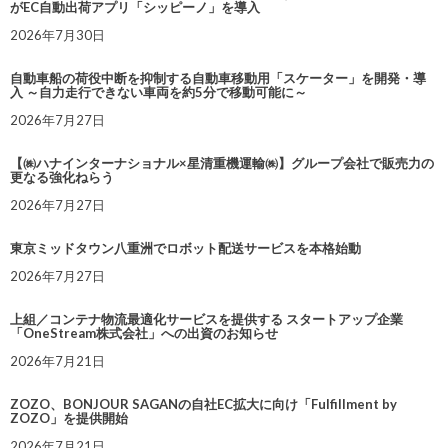
がEC自動出荷アプリ「シッピーノ」を導入
2026年7月30日
自動車船の荷役中断を抑制する自動車移動用「スケーター」を開発・導
入 ～自力走行できない車両を約5分で移動可能に～
2026年7月27日
【㈱ハナインターナショナル×星清重機運輸㈱】グループ会社で販売力の
更なる強化ねらう
2026年7月27日
東京ミッドタウン八重洲でロボット配送サービスを本格始動
2026年7月27日
上組／コンテナ物流最適化サービスを提供する スタートアップ企業
「OneStream株式会社」への出資のお知らせ
2026年7月21日
ZOZO、BONJOUR SAGANの自社EC拡大に向け「Fulfillment by
ZOZO」を提供開始
2026年7月21日