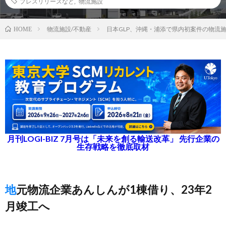
プレスリリースなど
,
物流施設
物流施設/不動産
日本GLP、沖縄・浦添で県内初案件の物流
HOME
月刊LOGI-BIZ 7月号は「未来を創る輸送改革」 先行企業の
生存戦略を徹底取材
地元物流企業あんしんが1棟借り、23年2
月竣工へ