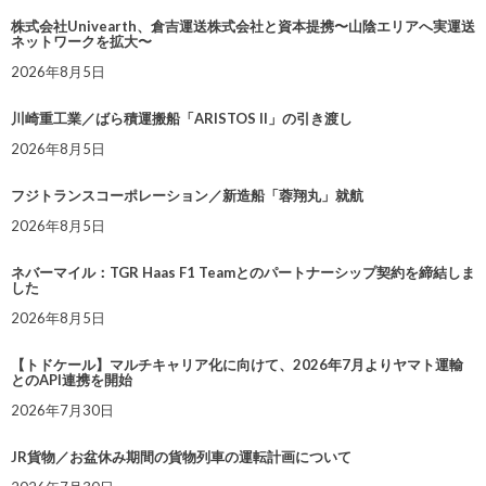
株式会社Univearth、倉吉運送株式会社と資本提携〜山陰エリアへ実運送
ネットワークを拡大〜
2026年8月5日
川崎重工業／ばら積運搬船「ARISTOS II」の引き渡し
2026年8月5日
フジトランスコーポレーション／新造船「蓉翔丸」就航
2026年8月5日
ネバーマイル：TGR Haas F1 Teamとのパートナーシップ契約を締結しま
した
2026年8月5日
【トドケール】マルチキャリア化に向けて、2026年7月よりヤマト運輸
とのAPI連携を開始
2026年7月30日
JR貨物／お盆休み期間の貨物列車の運転計画について