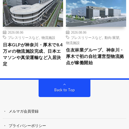
2026.08.06
2026.08.06
プレスリリースなど
,
物流施設
プレスリリースなど
,
動向/展望
,
物流施設
日本GLPが神奈川・厚木で8.4
住友林業グループ、神奈川・
万㎡の物流施設完成、日本エ
厚木で初の自社運営型物流拠
マソンや真栄運輸など入居決
点が稼働開始
定
Back to Top
メルマガ会員登録
プライバシーポリシー