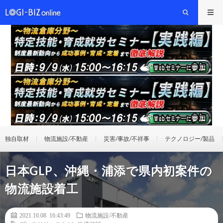
独自取材
物流施設/不動産
災害/事故/不祥事
テクノロジー/製品
日本GLP、沖縄・浦添で県内初案件の
物流施設着工
2021.10.08 16:43:49
物流施設/不動産