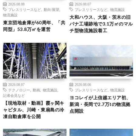
2026.08.08
2026.08.07
プレスリリースなど
,
動向/展望
,
プレスリリースなど
,
物流施設
物流施設
大和ハウス、大阪・茨木の旧
東京団地倉庫が60周年、「共
パナ工場跡地で3.1万㎡のマル
同型」53.8万㎡を運営
チ型物流施設着工
2026.08.07
2026.08.06
テクノロジー
,
動画
,
物流施設
,
プレスリリースなど
,
物流施設
記者会見など
ヨコレイが上信越エリア初、
【現地取材・動画】霞ヶ関キ
新潟・長岡で2.7万tの物流拠
ャピタル、川崎・東扇島の冷
点開設
凍自動倉庫を公開