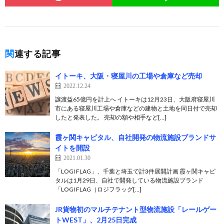
関連する記事
イトーキ、大阪・寝屋川の工場や倉庫など売却
2022.12.24
譲渡益65億円を計上へ イトーキは12月23日、大阪府寝屋川
市にある寝屋川工場や倉庫などの建物と土地を同日付で売却
したと発表した。 売却の額や相手など[…]
霞ヶ関キャピタル、自社開発の物流施設ブランドサ
イトを開設
2021.01.30
「LOGI FLAG」、千葉と埼玉で計3件展開計画 霞ヶ関キャピ
タルは1月29日、自社で開発している物流施設ブランド
「LOGI FLAG（ロジフラッグ[…]
JR貨物初のマルチテナント型物流施設「レールゲー
トWEST」、2月25日完成