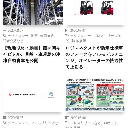
2026.08.07
2026.08.07
テクノロジー
,
動画
,
物流施設
,
テクノロジー
,
プレスリリースな
記者会見など
ど
,
動向/展望
【現地取材・動画】霞ヶ関キ
ロジスネクストが防爆仕様車
ャピタル、川崎・東扇島の冷
のフォークをフルモデルチェ
凍自動倉庫を公開
ンジ、オペレーターの快適性
向上図る
2026.08.07
2026.08.06
テクノロジー
,
プレスリリースな
プレスリリースなど
,
ロボット
,
ど
動向/展望