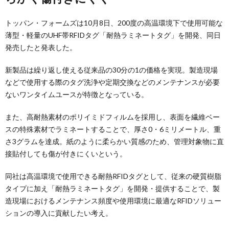
トッパン・フォームズは10月8日、200度の高温環境下で使用可能な
薄型・軽量のUHF帯RFIDタグ「耐熱ラミネートタグ」を開発、同日
発売したと発表した。
新製品は繰り返し使える従来品の30分の1の価格を実現。製造現場
などで使用する際のタグ洗浄や定期交換などのメンテナンスが必要
ないワンタイムユースが特徴となっている。
また、高耐熱素材のポリイミドフィルムを採用し、表面を繊維ベー
スの特殊素材でラミネートすることで、厚さ0・6ミリメートル、重
さ3グラムを達成。紙のように柔らかい質感のため、管理対象物に直
接貼付しても傷が付きにくいという。
同社は高温環境で使用できる耐熱RFIDタグとして、従来の硬質樹脂
タイプに加え「耐熱ラミネートタグ」を開発・提供することで、製
造現場におけるメンテナンス頻度や使用環境に最適なRFIDソリュー
ションの導入に貢献したい考え。