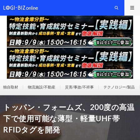
独自取材
物流施設/不動産
災害/事故/不祥事
テクノロジー/製品
トッパン・フォームズ、200度の高温
下で使用可能な薄型・軽量UHF帯
RFIDタグを開発