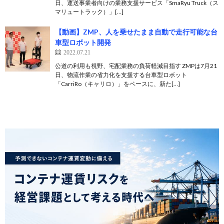
日、運送事業者向けの業務支援サービス「SmaRyu Truck（ス
マリュートラック）」[…]
【動画】ZMP、人を乗せたまま自動で走行可能な台
車型ロボット開発
2022.07.21
公道の利用も視野、宅配業務の負荷軽減目指す ZMPは7月21
日、物流作業の省力化を支援する台車型ロボット
「CarriRo（キャリロ）」をベースに、新た[…]