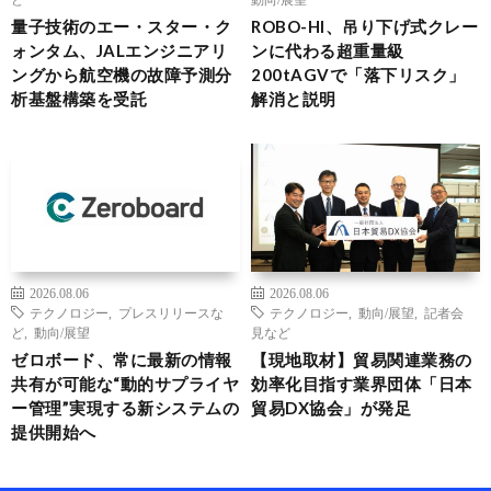
量子技術のエー・スター・ク
ROBO-HI、吊り下げ式クレー
ォンタム、JALエンジニアリ
ンに代わる超重量級
ングから航空機の故障予測分
200tAGVで「落下リスク」
析基盤構築を受託
解消と説明
2026.08.06
2026.08.06
テクノロジー
,
プレスリリースな
テクノロジー
,
動向/展望
,
記者会
ど
,
動向/展望
見など
ゼロボード、常に最新の情報
【現地取材】貿易関連業務の
共有が可能な“動的サプライヤ
効率化目指す業界団体「日本
ー管理”実現する新システムの
貿易DX協会」が発足
提供開始へ