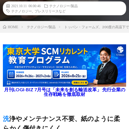
2021.10.11 06:00:46
テクノロジー/製品
テクノロジー
,
プレスリリースなど
テクノロジー/製品
トッパン・フォームズ、200度の高温下で
HOME
月刊LOGI-BIZ 7月号は「未来を創る輸送改革」 先行企業の
生存戦略を徹底取材
洗浄やメンテナンス不要、紙のように柔
らかく傷付きにくく