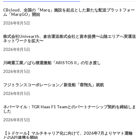
CBcloud、全国の「Marq」施設を起点とした新たな配送プラットフォー
ム「MarqGO」開始
2026年8月5日
株式会社Univearth、倉吉運送株式会社と資本提携〜山陰エリアへ実運送
ネットワークを拡大〜
2026年8月5日
川崎重工業／ばら積運搬船「ARISTOS II」の引き渡し
2026年8月5日
フジトランスコーポレーション／新造船「蓉翔丸」就航
2026年8月5日
ネバーマイル：TGR Haas F1 Teamとのパートナーシップ契約を締結しま
した
2026年8月5日
【トドケール】マルチキャリア化に向けて、2026年7月よりヤマト運輸
とのAPI連携を開始