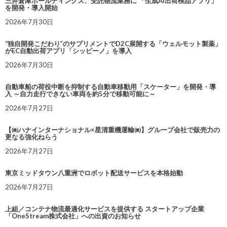
三井倉庫ホールディングス、受託物流業務に 「生成AI出荷検品アプリ」
を開発・導入開始
2026年7月30日
“独自開発こだわり”のサプリメントでD2C展開する「ウェルモット製薬」
がEC自動出荷アプリ「シッピーノ」を導入
2026年7月30日
自動車船の荷役中断を抑制する自動車移動用「スケーター」を開発・導
入 ～自力走行できない車両を約5分で移動可能に～
2026年7月27日
【㈱ハナインターナショナル×星清重機運輸㈱】グループ会社で販売力の
更なる強化ねらう
2026年7月27日
東京ミッドタウン八重洲でロボット配送サービスを本格始動
2026年7月27日
上組／コンテナ物流最適化サービスを提供する スタートアップ企業
「OneStream株式会社」への出資のお知らせ