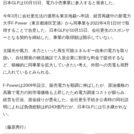
日本GLPは10月15日、電力小売事業に参入すると発表した。
今年3月に会社更生法の適用を東京地裁へ申請、経営再建中の新電力
大手F-Power（東京都港区芝浦）から同事業を2022年4月1日付で取
得することで合意した。日本GLPが10月15日、会社更生のスポンサ
ーとなる契約を締結した。事業の取得額は開示していない。
太陽光や風力、水力といった再生可能エネルギー由来の電力を取り
扱い、自社開発の物流施設で入居企業に割安な料金で提供するな
ど、積極的に同事業を拡大していきたい考え。外部への売電も視野
に入れているとみられる。
F-Powerは2009年設立。販売電力を順調に伸ばしたが、原油価格の
高騰で電力の卸市場価格も上昇したため電力調達コストが膨らみ、
経営を圧迫、資金繰りが悪化した。会社更生手続き公表時の同社説
明によれば負債総額は約243億円だが、日本GLPには引き継がれな
い。
（藤原秀行）