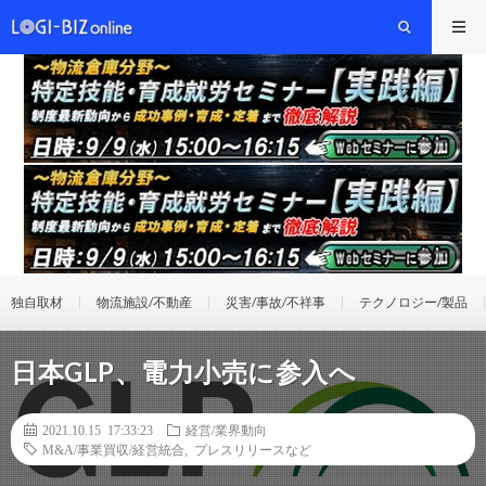
独自取材
物流施設/不動産
災害/事故/不祥事
テクノロジー/製品
日本GLP、電力小売に参入へ
2021.10.15 17:33:23
経営/業界動向
M&A/事業買収/経営統合
,
プレスリリースなど