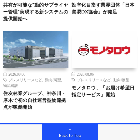
共有が可能な“動的サプライヤ
効率化目指す業界団体「日本
ー管理”実現する新システムの
貿易DX協会」が発足
提供開始へ
2026.08.06
2026.08.06
プレスリリースなど
,
動向/展望
,
プレスリリースなど
,
動向/展望
物流施設
モノタロウ、「お届け希望日
住友林業グループ、神奈川・
指定サービス」開始
厚木で初の自社運営型物流拠
点が稼働開始
Back to Top