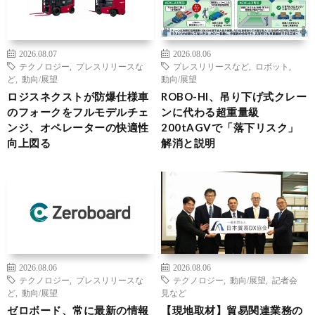
2026.08.07
2026.08.06
テクノロジー
,
プレスリリースな
プレスリリースなど
,
ロボット
,
ど
,
動向/展望
動向/展望
ロジスネクストが防爆仕様車
ROBO-HI、吊り下げ式クレー
のフォークをフルモデルチェ
ンに代わる超重量級
ンジ、オペレーターの快適性
200tAGVで「落下リスク」
向上図る
解消と説明
2026.08.06
2026.08.06
テクノロジー
,
プレスリリースな
テクノロジー
,
動向/展望
,
記者会
ど
,
動向/展望
見など
ゼロボード、常に最新の情報
【現地取材】貿易関連業務の