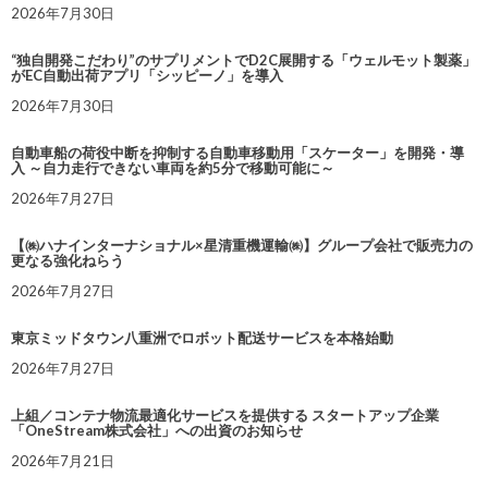
2026年7月30日
“独自開発こだわり”のサプリメントでD2C展開する「ウェルモット製薬」
がEC自動出荷アプリ「シッピーノ」を導入
2026年7月30日
自動車船の荷役中断を抑制する自動車移動用「スケーター」を開発・導
入 ～自力走行できない車両を約5分で移動可能に～
2026年7月27日
【㈱ハナインターナショナル×星清重機運輸㈱】グループ会社で販売力の
更なる強化ねらう
2026年7月27日
東京ミッドタウン八重洲でロボット配送サービスを本格始動
2026年7月27日
上組／コンテナ物流最適化サービスを提供する スタートアップ企業
「OneStream株式会社」への出資のお知らせ
2026年7月21日