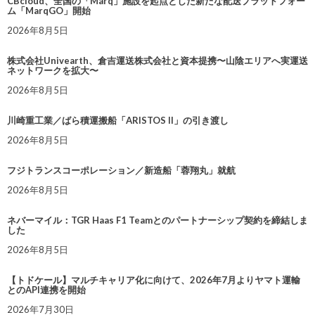
CBcloud、全国の「Marq」施設を起点とした新たな配送プラットフォー
ム「MarqGO」開始
2026年8月5日
株式会社Univearth、倉吉運送株式会社と資本提携〜山陰エリアへ実運送
ネットワークを拡大〜
2026年8月5日
川崎重工業／ばら積運搬船「ARISTOS II」の引き渡し
2026年8月5日
フジトランスコーポレーション／新造船「蓉翔丸」就航
2026年8月5日
ネバーマイル：TGR Haas F1 Teamとのパートナーシップ契約を締結しま
した
2026年8月5日
【トドケール】マルチキャリア化に向けて、2026年7月よりヤマト運輸
とのAPI連携を開始
2026年7月30日