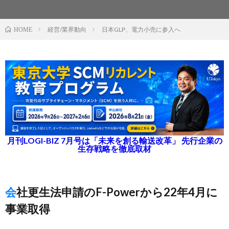
経営/業界動向
日本GLP、電力小売に参入へ
HOME
月刊LOGI-BIZ 7月号は「未来を創る輸送改革」 先行企業の
生存戦略を徹底取材
会社更生法申請のF-Powerから22年4月に
事業取得