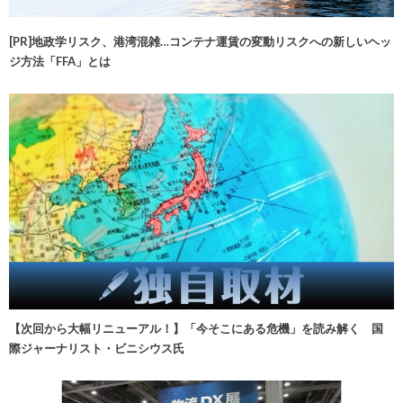
[PR]地政学リスク、港湾混雑…コンテナ運賃の変動リスクへの新しいヘッ
ジ方法「FFA」とは
【次回から大幅リニューアル！】「今そこにある危機」を読み解く 国
際ジャーナリスト・ビニシウス氏