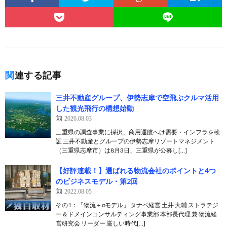
関連する記事
三井不動産グループ、伊勢志摩で空飛ぶクルマ活用
した観光飛行の構想始動
2026.08.03
三重県の調査事業に採択、商用運航へけ需要・インフラを検
証 三井不動産とグループの伊勢志摩リゾートマネジメント
（三重県志摩市）は8月3日、三重県が公募し[…]
【好評連載！】選ばれる物流会社のポイントと4つ
のビジネスモデル・第2回
2022.08.05
その1：「物流＋αモデル」 タナベ経営 土井 大輔 ストラテジ
ー＆ドメインコンサルティング事業部 本部長代理 兼 物流経
営研究会 リーダー 厳しい時代[…]