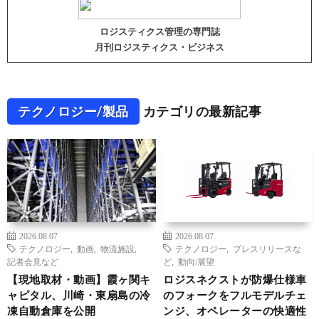
ロジスティクス管理の専門誌
月刊ロジスティクス・ビジネス
テクノロジー/製品
カテゴリの最新記事
2026.08.07
2026.08.07
テクノロジー
,
動画
,
物流施設
,
テクノロジー
,
プレスリリースな
記者会見など
ど
,
動向/展望
【現地取材・動画】霞ヶ関キ
ロジスネクストが防爆仕様車
ャピタル、川崎・東扇島の冷
のフォークをフルモデルチェ
凍自動倉庫を公開
ンジ、オペレーターの快適性