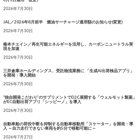
2026年7月30日
JAL／2026年8月前半 燃油サーチャージ適用額のお知らせ(変更)
2026年7月30日
椿本チエイン／再生可能エネルギーを活用し、カーボンニュートラル実
現を加速
2026年7月30日
三井倉庫ホールディングス、受託物流業務に 「生成AI出荷検品アプリ」
を開発・導入開始
2026年7月30日
“独自開発こだわり”のサプリメントでD2C展開する「ウェルモット製薬」
がEC自動出荷アプリ「シッピーノ」を導入
2026年7月30日
自動車船の荷役中断を抑制する自動車移動用「スケーター」を開発・導
入 ～自力走行できない車両を約5分で移動可能に～
2026年7月27日