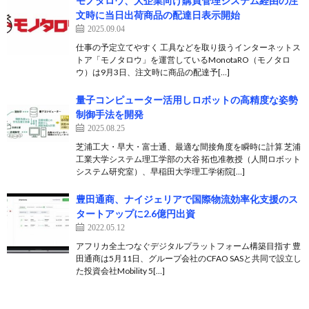
モノタロウ、大企業向け購買管理システム経由の注
文時に当日出荷商品の配達日表示開始
2025.09.04
仕事の予定立てやすく 工具などを取り扱うインターネットス
トア「モノタロウ」を運営しているMonotaRO（モノタロ
ウ）は9月3日、注文時に商品の配達予[…]
量子コンピューター活用しロボットの高精度な姿勢
制御手法を開発
2025.08.25
芝浦工大・早大・富士通、最適な間接角度を瞬時に計算 芝浦
工業大学システム理工学部の大谷 拓也准教授（人間ロボット
システム研究室）、早稲田大学理工学術院[…]
豊田通商、ナイジェリアで国際物流効率化支援のス
タートアップに2.6億円出資
2022.05.12
アフリカ全土つなぐデジタルプラットフォーム構築目指す 豊
田通商は5月11日、グループ会社のCFAO SASと共同で設立し
た投資会社Mobility 5[…]