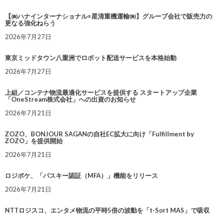
【㈱ハナインターナショナル×星清重機運輸㈱】グループ会社で販売力の
更なる強化ねらう
2026年7月27日
東京ミッドタウン八重洲でロボット配送サービスを本格始動
2026年7月27日
上組／コンテナ物流最適化サービスを提供する スタートアップ企業
「OneStream株式会社」への出資のお知らせ
2026年7月21日
ZOZO、BONJOUR SAGANの自社EC拡大に向け「Fulfillment by
ZOZO」を提供開始
2026年7月21日
ロジポケ、「パスキー認証（MFA）」機能をリリース
2026年7月21日
NTTロジスコ、エンタメ物流の平時5倍の波動を「t-Sort MAS」で吸収