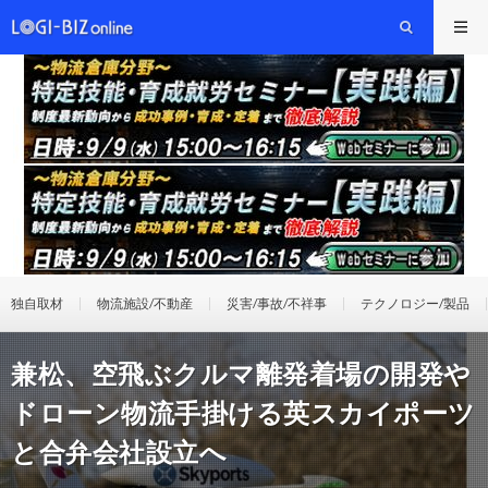
独自取材
物流施設/不動産
災害/事故/不祥事
テクノロジー/製品
兼松、空飛ぶクルマ離発着場の開発や
ドローン物流手掛ける英スカイポーツ
と合弁会社設立へ