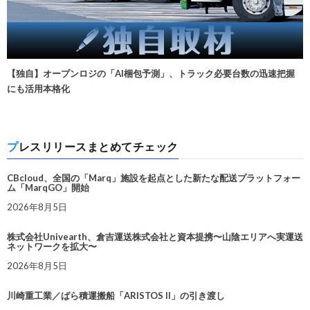
【独自】オープンロジの「AI梱包予測」、トラック必要台数の迅速把握
にも活用本格化
プレスリリースまとめてチェック
CBcloud、全国の「Marq」施設を起点とした新たな配送プラットフォー
ム「MarqGO」開始
2026年8月5日
株式会社Univearth、倉吉運送株式会社と資本提携〜山陰エリアへ実運送
ネットワークを拡大〜
2026年8月5日
川崎重工業／ばら積運搬船「ARISTOS II」の引き渡し