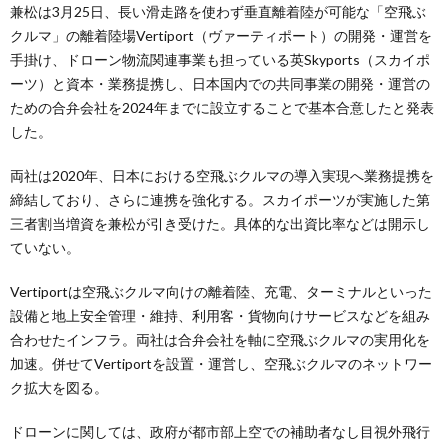
兼松は3月25日、長い滑走路を使わず垂直離着陸が可能な「空飛ぶ
クルマ」の離着陸場Vertiport（ヴァーティポート）の開発・運営を
手掛け、ドローン物流関連事業も担っている英Skyports（スカイポ
ーツ）と資本・業務提携し、日本国内での共同事業の開発・運営の
ための合弁会社を2024年までに設立することで基本合意したと発表
した。
両社は2020年、日本における空飛ぶクルマの導入実現へ業務提携を
締結しており、さらに連携を強化する。スカイポーツが実施した第
三者割当増資を兼松が引き受けた。具体的な出資比率などは開示し
ていない。
Vertiportは空飛ぶクルマ向けの離着陸、充電、ターミナルといった
設備と地上安全管理・維持、利用客・貨物向けサービスなどを組み
合わせたインフラ。両社は合弁会社を軸に空飛ぶクルマの実用化を
加速。併せてVertiportを設置・運営し、空飛ぶクルマのネットワー
ク拡大を図る。
ドローンに関しては、政府が都市部上空での補助者なし目視外飛行