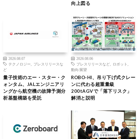
向上図る
2026.08.07
2026.08.06
テクノロジー
,
プレスリリースな
プレスリリースなど
,
ロボット
,
ど
動向/展望
量子技術のエー・スター・ク
ROBO-HI、吊り下げ式クレー
ォンタム、JALエンジニアリ
ンに代わる超重量級
ングから航空機の故障予測分
200tAGVで「落下リスク」
析基盤構築を受託
解消と説明