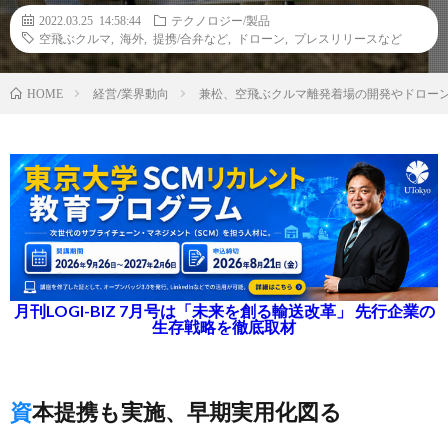
2022.03.25 14:58:44
テクノロジー/製品
空飛ぶクルマ
,
海外
,
提携/合弁など
,
ドローン
,
プレスリリースなど
経営/業界動向
兼松、空飛ぶクルマ離発着場の開発やドロー
HOME
月刊LOGI-BIZ 7月号は「未来を創る輸送改革」 先行企業の
生存戦略を徹底取材
資本提携も実施、早期実用化図る