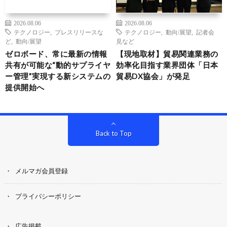
2026.08.06
2026.08.06
テクノロジー
,
プレスリリースな
テクノロジー
,
動向/展望
,
記者会
ど
,
動向/展望
見など
ゼロボード、常に最新の情報
【現地取材】貿易関連業務の
共有が可能な“動的サプライヤ
効率化目指す業界団体「日本
ー管理”実現する新システムの
貿易DX協会」が発足
提供開始へ
Back to Top
メルマガ会員登録
プライバシーポリシー
広告掲載