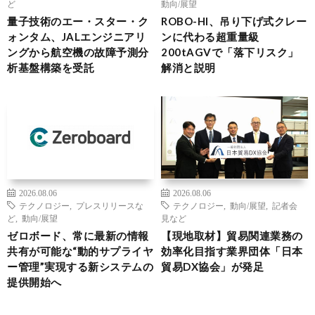
ど
動向/展望
量子技術のエー・スター・ク
ROBO-HI、吊り下げ式クレー
ォンタム、JALエンジニアリ
ンに代わる超重量級
ングから航空機の故障予測分
200tAGVで「落下リスク」
析基盤構築を受託
解消と説明
2026.08.06
2026.08.06
テクノロジー
,
プレスリリースな
テクノロジー
,
動向/展望
,
記者会
ど
,
動向/展望
見など
ゼロボード、常に最新の情報
【現地取材】貿易関連業務の
共有が可能な“動的サプライヤ
効率化目指す業界団体「日本
ー管理”実現する新システムの
貿易DX協会」が発足
提供開始へ