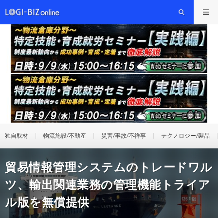
独自取材
物流施設/不動産
災害/事故/不祥事
テクノロジー/製品
貿易情報管理システムのトレードワル
ツ、輸出関連業務の管理機能トライア
ル版を無償提供