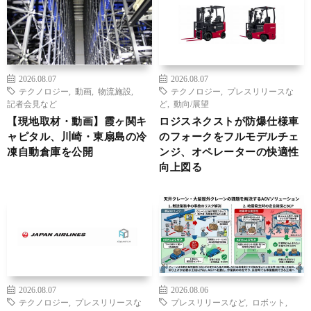
2026.08.07
2026.08.07
テクノロジー
,
動画
,
物流施設
,
テクノロジー
,
プレスリリースな
記者会見など
ど
,
動向/展望
【現地取材・動画】霞ヶ関キ
ロジスネクストが防爆仕様車
ャピタル、川崎・東扇島の冷
のフォークをフルモデルチェ
凍自動倉庫を公開
ンジ、オペレーターの快適性
向上図る
2026.08.07
2026.08.06
テクノロジー
,
プレスリリースな
プレスリリースなど
,
ロボット
,