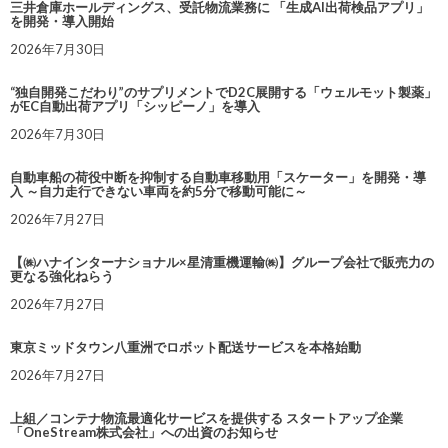
三井倉庫ホールディングス、受託物流業務に 「生成AI出荷検品アプリ」
を開発・導入開始
2026年7月30日
“独自開発こだわり”のサプリメントでD2C展開する「ウェルモット製薬」
がEC自動出荷アプリ「シッピーノ」を導入
2026年7月30日
自動車船の荷役中断を抑制する自動車移動用「スケーター」を開発・導
入 ～自力走行できない車両を約5分で移動可能に～
2026年7月27日
【㈱ハナインターナショナル×星清重機運輸㈱】グループ会社で販売力の
更なる強化ねらう
2026年7月27日
東京ミッドタウン八重洲でロボット配送サービスを本格始動
2026年7月27日
上組／コンテナ物流最適化サービスを提供する スタートアップ企業
「OneStream株式会社」への出資のお知らせ