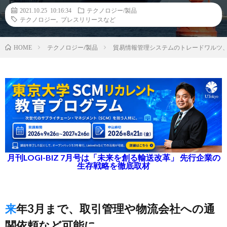
2021.10.25 10:16:34
テクノロジー/製品
テクノロジー
,
プレスリリースなど
テクノロジー/製品
貿易情報管理システムのトレードワルツ
HOME
月刊LOGI-BIZ 7月号は「未来を創る輸送改革」 先行企業の
生存戦略を徹底取材
来年3月まで、取引管理や物流会社への通
関依頼など可能に