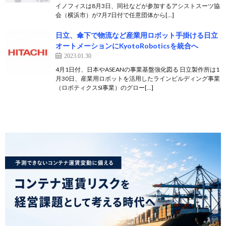
イノフィスは8月3日、同社などが参加するアシストスーツ協
会（横浜市）が7月7日付で任意団体から[…]
日立、傘下で物流など産業用ロボット手掛ける日立
オートメーションにKyotoRoboticsを統合へ
2023.01.30
4月1日付、日本やASEANの事業基盤強化図る 日立製作所は1
月30日、産業用ロボットを活用したラインビルディング事業
（ロボティクスSI事業）のグロー[…]