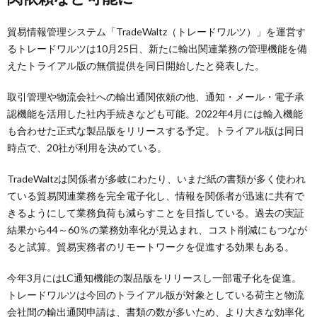
貿易情報管理システム「TradeWaltz（トレードワルツ）」を運営す
るトレードワルツは10月25日、新たに輸出関連業務の管理機能を備
えたトライアル版の無償提供を同日開始したと発表した。
取引管理や物流会社への輸出通関依頼の他、通知・メール・電子承
認機能を活用した社内手続きなども可能。2022年4月には輸入機能
も合わせた正式な製品版をリリースする予定。トライアル版は同日
時点で、20社が利用を決めている。
TradeWaltzは関係者が多岐にわたり、いまだ紙の書類が多く使われ
ている貿易関連業務を完全電子化し、情報を関係者が迅速に共有で
きるようにして業務負荷も減らすことを目指している。過去の実証
結果から44～60％の業務効率化が見込まれ、コスト削減にもつなが
ると試算。貿易実務者のリモートワークを促進する効果もある。
今年3月にはLC通知機能の製品版をリリースし一部電子化を促進。
トレードワルツは今回のトライアル版が対象としている荷主と物流
会社間の輸出通関申請は、書類の数が多いため、より大きな効率化