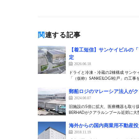
関連する記事
【着工短信】サンケイビルの「（仮
定
2026.06.18
ドライと冷凍・冷蔵の2棟構成 サンケ
「（仮称）SANKEILOGI松戸」の工事を
郵船ロジのマレーシア法人がク
2024.06.07
旧施設の5倍に拡大、医療機器も取り扱
BERHADがクアラルンプール近郊に大型
海外からの国内商業用不動産投資
2018.11.19