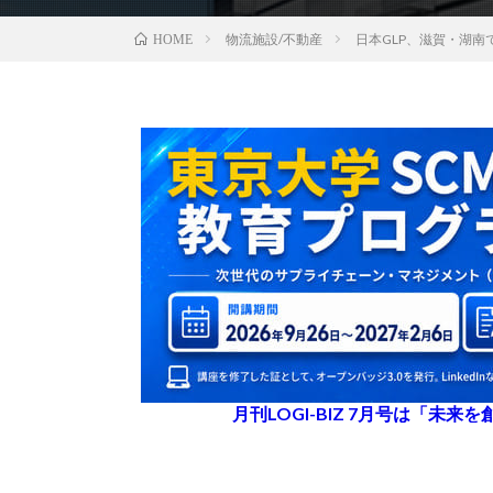
物流施設/不動産
日本GLP、滋賀・湖
HOME
月刊LOGI-BIZ 7月号は「未