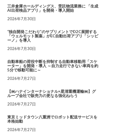
三井倉庫ホールディングス、受託物流業務に 「生成
AI出荷検品アプリ」を開発・導入開始
2026年7月30日
“独自開発こだわり”のサプリメントでD2C展開する
「ウェルモット製薬」がEC自動出荷アプリ「シッピ
ーノ」を導入
2026年7月30日
自動車船の荷役中断を抑制する自動車移動用「スケ
ーター」を開発・導入 ～自力走行できない車両を約
5分で移動可能に～
2026年7月27日
【㈱ハナインターナショナル×星清重機運輸㈱】グ
ループ会社で販売力の更なる強化ねらう
2026年7月27日
東京ミッドタウン八重洲でロボット配送サービスを
本格始動
2026年7月27日