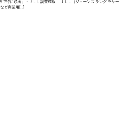
設で特に顕著」・ＪＬＬ調査確報 ＪＬＬ（ジョーンズ ラング ラサー
など商業用[…]