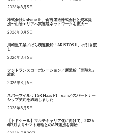
2026年8月5日
株式会社Univearth、倉吉運送株式会社と資本提
携〜山陰エリアへ実運送ネットワークを拡大〜
2026年8月5日
川崎重工業／ばら積運搬船「ARISTOS II」の引き渡
し
2026年8月5日
フジトランスコーポレーション／新造船「蓉翔丸」
就航
2026年8月5日
ネバーマイル：TGR Haas F1 Teamとのパートナー
シップ契約を締結しました
2026年8月5日
【トドケール】マルチキャリア化に向けて、2026
年7月よりヤマト運輸とのAPI連携を開始
2026年7月30日