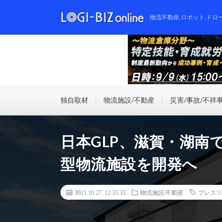
物流不動産,ロボット,ドロ
独自取材
物流施設/不動産
災害/事故/不祥
日本GLP、滋賀・湖南
型物流施設を開発へ
2021.10.27 12:33:33
物流施設/不動産
プレスリ