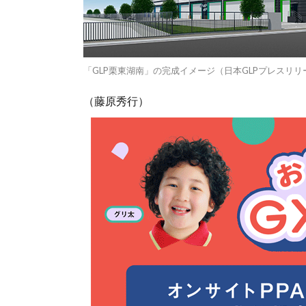
「GLP栗東湖南」の完成イメージ（日本GLPプレスリ
（藤原秀行）