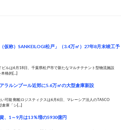
称）SANKEILOGI松戸」（3.4万㎡）27年8月末竣工予
イビルは6月18日、千葉県松戸市で新たなマルチテナント型物流施設
本格的[…]
アラルンプール近郊に5.6万㎡の大型倉庫新設
い可能 郵船ロジスティクスは6月6日、マレーシア法人のTASCO
倉庫「シ[…]
、1～9月は13％増の5930億円