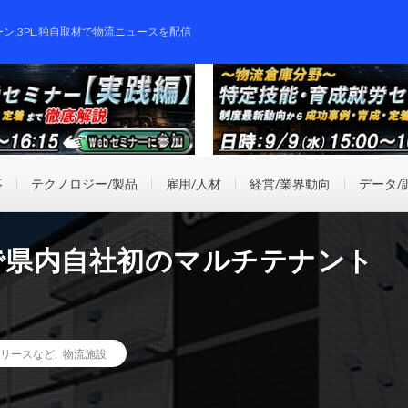
ーン,3PL,独自取材で物流ニュースを配信
事
テクノロジー/製品
雇用/人材
経営/業界動向
データ/
で県内自社初のマルチテナント
リースなど
,
物流施設