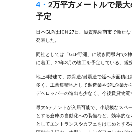
4・2万平方メートルで最大6テナント入居可能、23年3月竣工
予定
日本GLPは10月27日、滋賀県湖南市で新た
発表した。
同社としては「GLP野洲」に続き同県内で2棟
に着工、23年3月の竣工を予定している。総
地上4階建て、鉄骨造/耐震造で延べ床面積は
多く、工業集積地として製造業や3PL企業
デベロッパーの進出も少なく、今後賃貸物流
最大6テナントが入居可能で、小規模なスペ
とする倉庫の自動化への装備など、効率的な
としてエントランスやカフェをはじめとする
演出するほか、大型シーリングファンやパウ