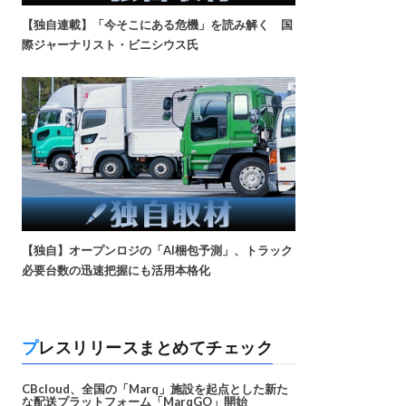
【独自連載】「今そこにある危機」を読み解く 国
際ジャーナリスト・ビニシウス氏
【独自】オープンロジの「AI梱包予測」、トラック
必要台数の迅速把握にも活用本格化
プレスリリースまとめてチェック
CBcloud、全国の「Marq」施設を起点とした新た
な配送プラットフォーム「MarqGO」開始