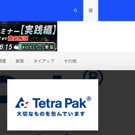
調査
政策
タイアップ
その他