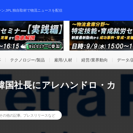
ーン,3PL,独自取材で物流ニュースを配信
事
テクノロジー/製品
雇用/人材
経営/業界動向
データ/
韓国社長にアレハンドロ・カ
その他の記事
,
プレスリリースなど