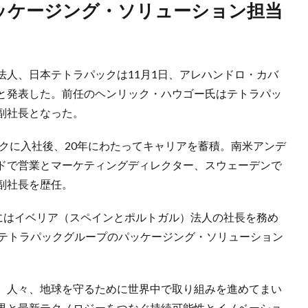
法人、日本テトラパックは11月1日、アレハンドロ・カバ
と発表した。前任のヘンリック・ハウゴー氏はテトラパッ
副社長となった。
ックに入社後、20年にわたってキャリアを蓄積。南米アンデ
ドで営業とマーケティングディレクター、スウェーデンで
副社長を歴任。
後にはイベリア（スペインとポルトガル）法人の社長を務め
くテトラパックグループのパッケージング・ソリューション
、人々、地球を守るために世界中で取り組みを進めてまい
界と最新テクノロジーをつなぐ持続可能性とイノベーショ