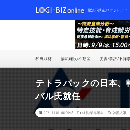
物流不動産,ロボット,ドロ
独自取材
物流施設/不動産
災害/事故/不祥
テトラパックの日本、
バル氏就任
2021.11.01 06:00:45
経営/業界動向
幹部人事
,