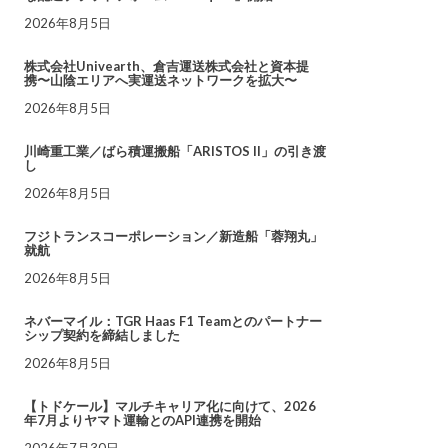
2026年8月5日
株式会社Univearth、倉吉運送株式会社と資本提
携〜山陰エリアへ実運送ネットワークを拡大〜
2026年8月5日
川崎重工業／ばら積運搬船「ARISTOS II」の引き渡
し
2026年8月5日
フジトランスコーポレーション／新造船「蓉翔丸」
就航
2026年8月5日
ネバーマイル：TGR Haas F1 Teamとのパートナー
シップ契約を締結しました
2026年8月5日
【トドケール】マルチキャリア化に向けて、2026
年7月よりヤマト運輸とのAPI連携を開始
2026年7月30日