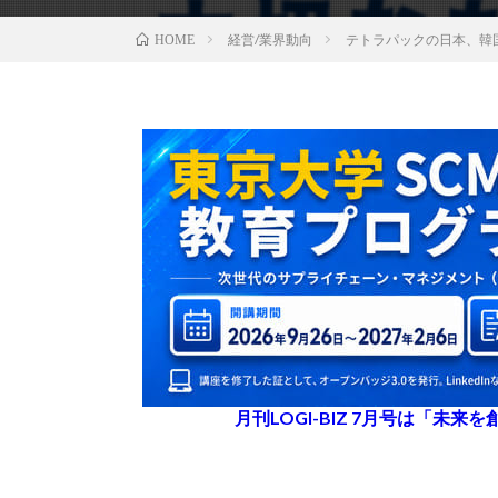
経営/業界動向
テトラパックの日本、韓
HOME
月刊LOGI-BIZ 7月号は「未