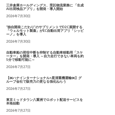
三井倉庫ホールディングス、受託物流業務に 「生成
AI出荷検品アプリ」を開発・導入開始
2026年7月30日
“独自開発こだわり”のサプリメントでD2C展開する
「ウェルモット製薬」がEC自動出荷アプリ「シッピ
ーノ」を導入
2026年7月30日
自動車船の荷役中断を抑制する自動車移動用「スケ
ーター」を開発・導入 ～自力走行できない車両を約
5分で移動可能に～
2026年7月27日
【㈱ハナインターナショナル×星清重機運輸㈱】グ
ループ会社で販売力の更なる強化ねらう
2026年7月27日
東京ミッドタウン八重洲でロボット配送サービスを
本格始動
2026年7月27日