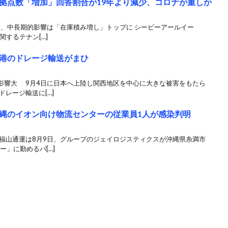
拠点数「増加」回答割合が19年より減少、コロナが重しか
査、中長期的影響は「在庫積み増し」トップに シービーアールイー
関するテナン[…]
港のドレージ輸送がまひ
影響大 9月4日に日本へ上陸し関西地区を中心に大きな被害をもたら
レージ輸送に[…]
縄のイオン向け物流センターの従業員1人が感染判明
 福山通運は8月9日、グループのジェイロジスティクスが沖縄県糸満市
ー」に勤めるパ[…]