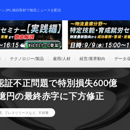
ーン,3PL,独自取材で物流ニュースを配信
事
テクノロジー/製品
雇用/人材
経営/業界動向
データ/
証不正問題で特別損失600億
0億円の最終赤字に下方修正
望
,
プレスリリースなど
,
不祥事