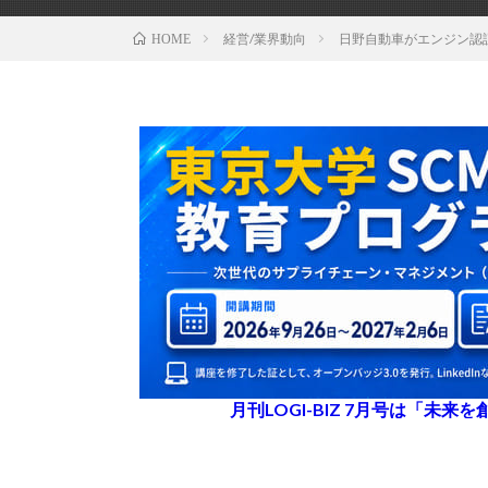
経営/業界動向
日野自動車がエンジン認証
HOME
月刊LOGI-BIZ 7月号は「未