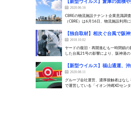
【新型ウイルス】倉庫の面積や
2020.06.16
CBREの物流施設テナント企業意識調
（CBRE）は6月16日、物流施設利用に
【独自取材】相次ぐ台風で阪神
2018.10.02
ヤードの復旧・再開進むも一時閉鎖の
した台風21号の影響により、阪神港のド
【新型ウイルス】福山通運、沖
2020.08.11
グループ会社運営、濃厚接触者はなし
で運営している「イオン沖縄XDセンタ