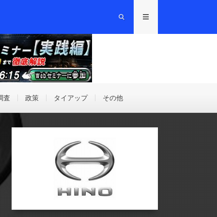
調査
政策
タイアップ
その他