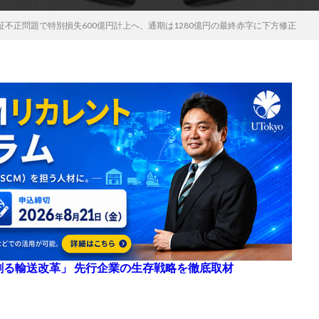
不正問題で特別損失600億円計上へ、通期は1280億円の最終赤字に下方修正
来を創る輸送改革」 先行企業の生存戦略を徹底取材