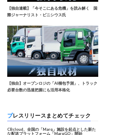
【独自連載】「今そこにある危機」を読み解く 国
際ジャーナリスト・ビニシウス氏
【独自】オープンロジの「AI梱包予測」、トラック
必要台数の迅速把握にも活用本格化
プレスリリースまとめてチェック
CBcloud、全国の「Marq」施設を起点とした新た
な配送プラットフォーム「MarqGO」開始