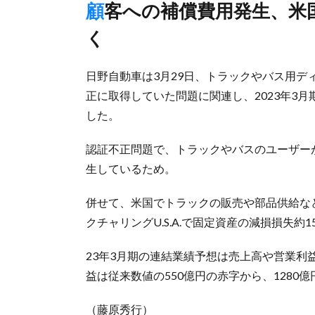
顧客への補償費用発生、米国子会社の固定資産減損見通しも響
く
日野自動車は3月29日、トラックやバス用
正に取得していた問題に関連し、2023年3
した。
認証不正問題で、トラックやバスのユーザー
生しているため。
併せて、米国でトラックの販売や部品供給な
クチャリングU.S.A.で固定資産の減損損失約
23年3月期の連結業績予想は売上高や営業
益は従来数値の550億円の赤字から、1280
（藤原秀行）