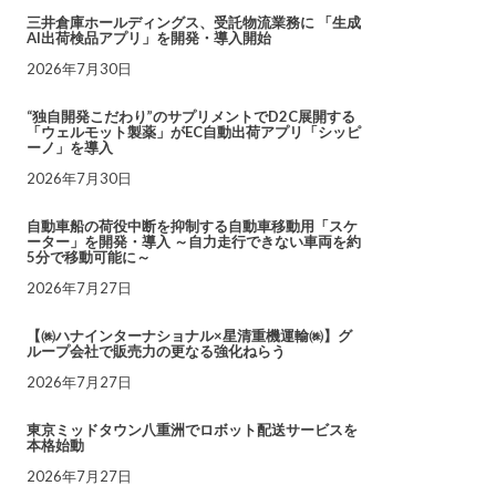
三井倉庫ホールディングス、受託物流業務に 「生成
AI出荷検品アプリ」を開発・導入開始
2026年7月30日
“独自開発こだわり”のサプリメントでD2C展開する
「ウェルモット製薬」がEC自動出荷アプリ「シッピ
ーノ」を導入
2026年7月30日
自動車船の荷役中断を抑制する自動車移動用「スケ
ーター」を開発・導入 ～自力走行できない車両を約
5分で移動可能に～
2026年7月27日
【㈱ハナインターナショナル×星清重機運輸㈱】グ
ループ会社で販売力の更なる強化ねらう
2026年7月27日
東京ミッドタウン八重洲でロボット配送サービスを
本格始動
2026年7月27日