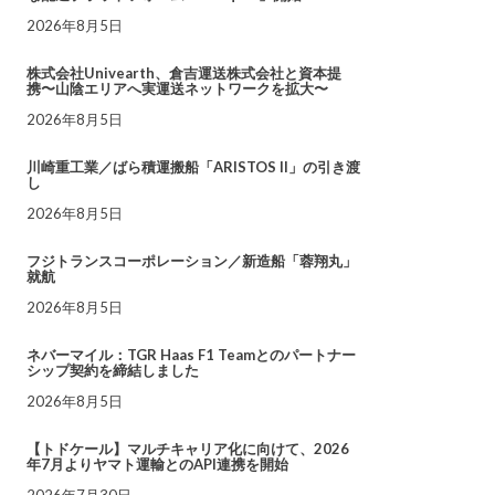
2026年8月5日
株式会社Univearth、倉吉運送株式会社と資本提
携〜山陰エリアへ実運送ネットワークを拡大〜
2026年8月5日
川崎重工業／ばら積運搬船「ARISTOS II」の引き渡
し
2026年8月5日
フジトランスコーポレーション／新造船「蓉翔丸」
就航
2026年8月5日
ネバーマイル：TGR Haas F1 Teamとのパートナー
シップ契約を締結しました
2026年8月5日
【トドケール】マルチキャリア化に向けて、2026
年7月よりヤマト運輸とのAPI連携を開始
2026年7月30日