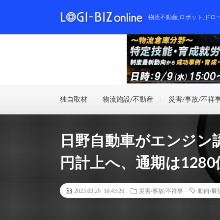
物流不動産,ロボット,ドロ
独自取材
物流施設/不動産
災害/事故/不祥
日野自動車がエンジン認
円計上へ、通期は128
2023.03.29 16:43:26
災害/事故/不祥事
動向/展