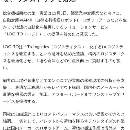
総合機械商社の第一実業は11月5日、製造業や倉庫業など向けに、
自動倉庫やAMR（自律走行搬送ロボット)、ロボットアームなどを生
かして物流の自動化を後押しするソリューションサービス
「LOGITO（ロジト）」の提供を始めたと発表した。
LOGITOは「To Logistics（ロジスティクス＋～化する)＝ロジステ
ィクスを確立する」という意味を込めた造語。構内のロジスティク
スを最適化させ、工場や倉庫などの生産性向上に貢献するのが狙
い。
顧客の工場や倉庫などでエンジニアが実際の稼働現場の分析から支
援し、最適な工程設計からレイアウト構想、国内外のメーカーから
最適な機器の選定、施工、アフターサポートまでワンストップでサ
ービスを提供する。
同社は自由設計によりコストパフォーマンスの良い提案ができると
強調。一例として、パレットから荷物を降ろすデパレタイズの作業
には国内メーカーのロボットアーム、荷物の搬送作業は海外メーカ