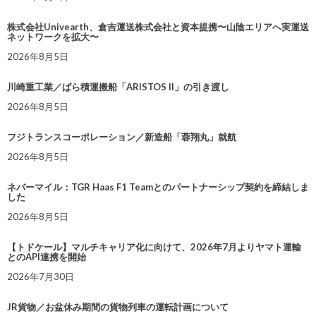
株式会社Univearth、倉吉運送株式会社と資本提携〜山陰エリアへ実運送
ネットワークを拡大〜
2026年8月5日
川崎重工業／ばら積運搬船「ARISTOS II」の引き渡し
2026年8月5日
フジトランスコーポレーション／新造船「蓉翔丸」就航
2026年8月5日
ネバーマイル：TGR Haas F1 Teamとのパートナーシップ契約を締結しま
した
2026年8月5日
【トドケール】マルチキャリア化に向けて、2026年7月よりヤマト運輸
とのAPI連携を開始
2026年7月30日
JR貨物／お盆休み期間の貨物列車の運転計画について