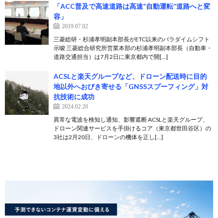
「ACC普及で高速道路は高速“自動運転”道路へと変
容」
2019.07.02
三菱総研・杉浦孝明副本部長がETC以来のパラダイムシフト
示唆 三菱総合研究所営業本部の杉浦孝明副本部長（自動車・
道路交通担当）は7月2日に東京都内で開[…]
ACSLと楽天グループなど、ドローン配送時に目的
地以外へおびき寄せる「GNSSスプーフィング」対
抗技術に成功
2024.02.20
異常な電波を検知し通知、影響遮断 ACSLと楽天グループ、
ドローン関連サービスを手掛けるコア（東京都世田谷区）の
3社は2月20日、ドローンの機体を正し[…]