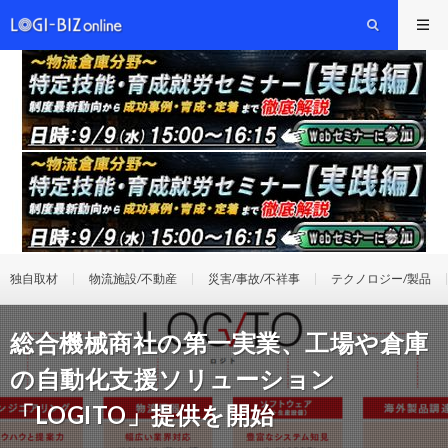
独自取材
物流施設/不動産
災害/事故/不祥事
テクノロジー/製品
総合機械商社の第一実業、工場や倉庫
の自動化支援ソリューション
「LOGITO」提供を開始