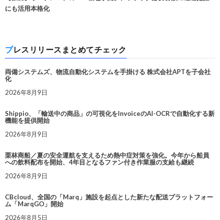
にも活用本格化
プレスリリースまとめてチェック
両備システムズ、物流自動化システムを手掛ける 株式会社APTを子会社
化
2026年8月9日
Shippio、「輸送中の商品」の可視化をInvoiceのAI-OCRで自動化する新
機能を提供開始
2026年8月9日
栗林商船／夏の安全運航を支えるため熱中症対策を強化。今年から船員
への飲料配布を開始、4年目となるファン付き作業服の支給も継続
2026年8月9日
CBcloud、全国の「Marq」施設を起点とした新たな配送プラットフォー
ム「MarqGO」開始
2026年8月5日