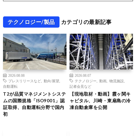
テクノロジー/製品
カテゴリの最新記事
2026.08.08
2026.08.07
プレスリリースなど
,
動向/展望
,
テクノロジー
,
動画
,
物流施設
,
自動運転
記者会見など
T2が品質マネジメントシステ
【現地取材・動画】霞ヶ関キ
ムの国際規格「ISO9001」認
ャピタル、川崎・東扇島の冷
証取得、自動運転分野で国内
凍自動倉庫を公開
初