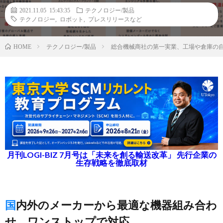
2021.11.05 15:43:35
テクノロジー/製品
テクノロジー
,
ロボット
,
プレスリリースなど
テクノロジー/製品
総合機械商社の第一実業、工場や倉庫の自
HOME
月刊LOGI-BIZ 7月号は「未来を創る輸送改革」 先行企業の
生存戦略を徹底取材
国内外のメーカーから最適な機器組み合わ
せ、ワンストップで対応