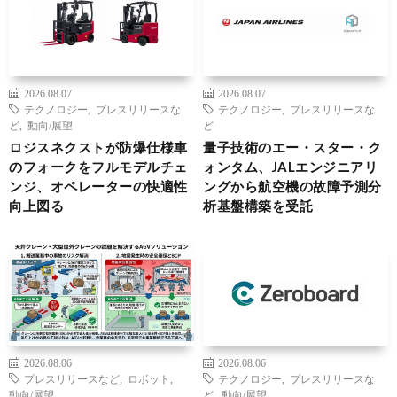
2026.08.07
2026.08.07
テクノロジー
,
プレスリリースな
テクノロジー
,
プレスリリースな
ど
,
動向/展望
ど
ロジスネクストが防爆仕様車
量子技術のエー・スター・ク
のフォークをフルモデルチェ
ォンタム、JALエンジニアリ
ンジ、オペレーターの快適性
ングから航空機の故障予測分
向上図る
析基盤構築を受託
2026.08.06
2026.08.06
プレスリリースなど
,
ロボット
,
テクノロジー
,
プレスリリースな
動向/展望
ど
,
動向/展望