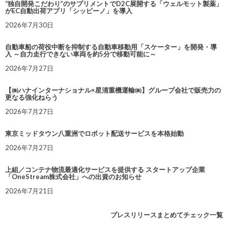
“独自開発こだわり”のサプリメントでD2C展開する「ウェルモット製薬」
がEC自動出荷アプリ「シッピーノ」を導入
2026年7月30日
自動車船の荷役中断を抑制する自動車移動用「スケーター」を開発・導
入 ～自力走行できない車両を約5分で移動可能に～
2026年7月27日
【㈱ハナインターナショナル×星清重機運輸㈱】グループ会社で販売力の
更なる強化ねらう
2026年7月27日
東京ミッドタウン八重洲でロボット配送サービスを本格始動
2026年7月27日
上組／コンテナ物流最適化サービスを提供する スタートアップ企業
「OneStream株式会社」への出資のお知らせ
2026年7月21日
プレスリリースまとめてチェック一覧