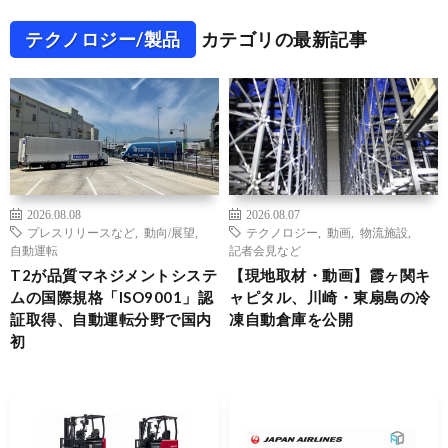
テクノロジー/製品
カテゴリの最新記事
2026.08.08
2026.08.07
プレスリリースなど
,
動向/展望
,
テクノロジー
,
動画
,
物流施設
,
自動運転
記者会見など
T2が品質マネジメントシステ
【現地取材・動画】霞ヶ関キ
ムの国際規格「ISO9001」認
ャピタル、川崎・東扇島の冷
証取得、自動運転分野で国内
凍自動倉庫を公開
初