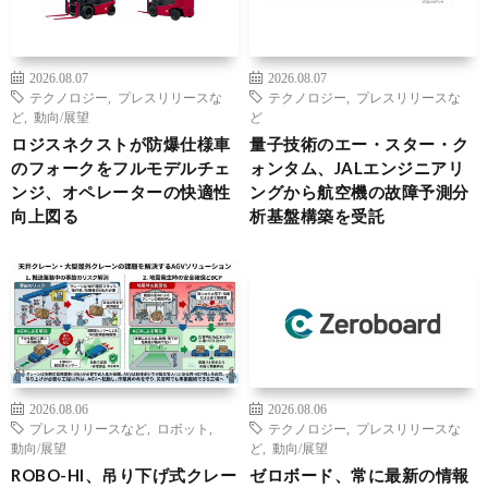
2026.08.07
2026.08.07
テクノロジー
,
プレスリリースな
テクノロジー
,
プレスリリースな
ど
,
動向/展望
ど
ロジスネクストが防爆仕様車
量子技術のエー・スター・ク
のフォークをフルモデルチェ
ォンタム、JALエンジニアリ
ンジ、オペレーターの快適性
ングから航空機の故障予測分
向上図る
析基盤構築を受託
2026.08.06
2026.08.06
プレスリリースなど
,
ロボット
,
テクノロジー
,
プレスリリースな
動向/展望
ど
,
動向/展望
ROBO-HI、吊り下げ式クレー
ゼロボード、常に最新の情報