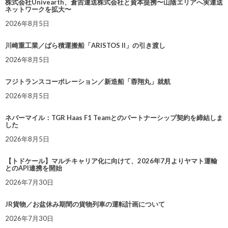
株式会社Univearth、倉吉運送株式会社と資本提携〜山陰エリアへ実運送
ネットワークを拡大〜
2026年8月5日
川崎重工業／ばら積運搬船「ARISTOS II」の引き渡し
2026年8月5日
フジトランスコーポレーション／新造船「蓉翔丸」就航
2026年8月5日
ネバーマイル：TGR Haas F1 Teamとのパートナーシップ契約を締結しま
した
2026年8月5日
【トドケール】マルチキャリア化に向けて、2026年7月よりヤマト運輸
とのAPI連携を開始
2026年7月30日
JR貨物／お盆休み期間の貨物列車の運転計画について
2026年7月30日