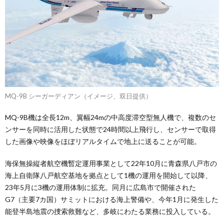
MQ-9B シーガーディアン（イメージ、双日提供）
MQ-9B機は全長12m、翼幅24mの中高度滞空型無人機で、複数のセ
ンサーを同時に活用した状態で24時間以上飛行し、センサーで取得
した画像や映像をほぼリアルタイムで地上に送ることが可能。
海保無操縦者航空機暫定運用事業として22年10月に青森県八戸市の
海上自衛隊八戸航空基地を拠点として1機の運用を開始して以降、
23年5月に3機の運用体制に拡充。同月に広島市で開催された
G7（主要7カ国）サミットにおける海上警備や、今年1月に発生した
能登半島地震の捜索救難など、多岐にわたる業務に投入している。