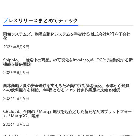
プレスリリースまとめてチェック
両備システムズ、物流自動化システムを手掛ける 株式会社APTを子会社
化
2026年8月9日
Shippio、「輸送中の商品」の可視化をInvoiceのAI-OCRで自動化する新
機能を提供開始
2026年8月9日
栗林商船／夏の安全運航を支えるため熱中症対策を強化。今年から船員
への飲料配布を開始、4年目となるファン付き作業服の支給も継続
2026年8月9日
CBcloud、全国の「Marq」施設を起点とした新たな配送プラットフォー
ム「MarqGO」開始
2026年8月5日