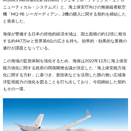
ニューティカル・システムズ）と、海上保安庁向けの無操縦者航空
機「MQ-9B シーガーディアン」2機の購入に関する契約を締結した
と発表した。
海保が警備する日本の排他的経済水域は、国土面積の約12倍に相当
する約447万㎢と世界第6位の広さを持ち、効率的・効果的な業務の
遂行が課題となっている。
この海域の監視体制を強化するため、海保は2022年12月に海上保安
能力強化に関する政府の関係閣僚会議が決定した「海上保安能力強
化に関する方針」に基づき、新技術などを活用した隙の無い広域海
洋監視能力の強化を図ることを打ち出しており、今回締結した契約
もその一環。