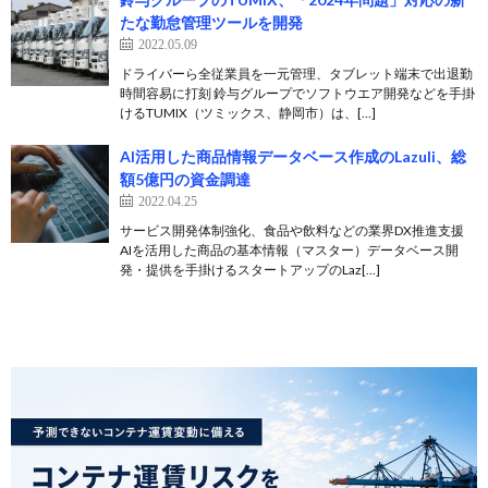
たな勤怠管理ツールを開発
2022.05.09
ドライバーら全従業員を一元管理、タブレット端末で出退勤
時間容易に打刻 鈴与グループでソフトウエア開発などを手掛
けるTUMIX（ツミックス、静岡市）は、[…]
AI活用した商品情報データベース作成のLazuli、総
額5億円の資金調達
2022.04.25
サービス開発体制強化、食品や飲料などの業界DX推進支援
AIを活用した商品の基本情報（マスター）データベース開
発・提供を手掛けるスタートアップのLaz[…]