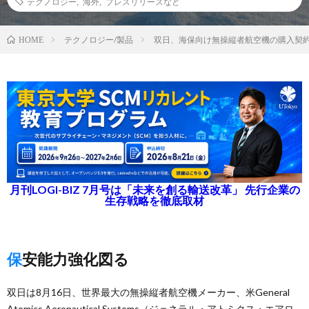
テクノロジー
,
海外
,
プレスリリースなど
テクノロジー/製品
双日、海保向け無操縦者航空機の購入契
HOME
月刊LOGI-BIZ 7月号は「未来を創る輸送改革」 先行企業の
生存戦略を徹底取材
保安能力強化図る
双日は8月16日、世界最大の無操縦者航空機メーカー、米General
Atomics Aeronautical Systems（ジェネラル・アトミクス・エアロ