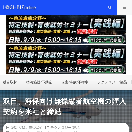
独自取材
物流施設/不動産
災害/事故/不祥事
テクノロジー/製品
双日、海保向け無操縦者航空機の購入
契約を米社と締結
2024.08.17 06:00:58
テクノロジー/製品