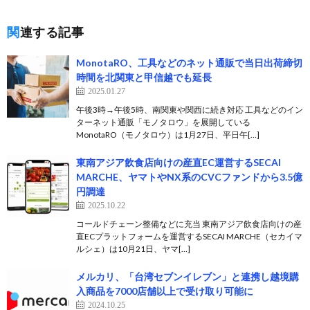
関連する記事
MonotaRO、工具などのネット通販で当日出荷締切
時間を北関東と甲信越でも延長
2025.01.27
午後3時→午後5時、南関東や関西に続き対応 工具などのイン
ターネット通販「モノタロウ」を展開している
MonotaRO（モノタロウ）は1月27日、平日午[…]
東南アジア飲食店向けの産直EC運営するSECAI
MARCHE、ヤマトやNX系のCVCファンドから3.5億
円調達
2025.10.22
コールドチェーン整備などに充当 東南アジア飲食店向けの産
直ECプラットフォームを運営するSECAI MARCHE（セカイマ
ルシェ）は10月21日、ヤマ[…]
メルカリ、「台湾セブンイレブン」と連携し越境購
入商品を7000店舗以上で受け取り可能に
2024.10.25