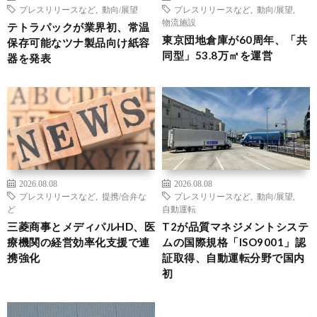
プレスリリースなど
,
動向/展望
プレスリリースなど
,
動向/展望
,
物流施設
テトラパックが業界初、常温
東京団地倉庫が60周年、「共
保存可能なツナ製品向け紙容
同型」53.8万㎡を運営
器を発表
2026.08.08
2026.08.08
プレスリリースなど
,
提携/合弁な
プレスリリースなど
,
動向/展望
,
ど
自動運転
三菱商事とメディパルHD、医
T2が品質マネジメントシステ
療機関の経営効率化支援で連
ムの国際規格「ISO9001」認
携強化
証取得、自動運転分野で国内
初