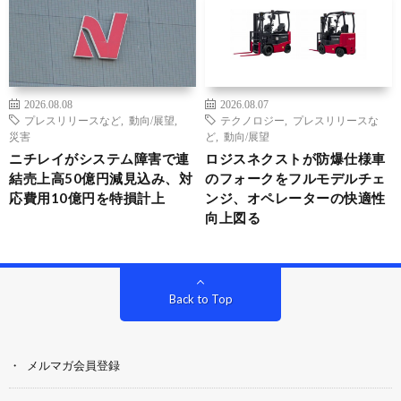
2026.08.08
2026.08.07
プレスリリースなど
,
動向/展望
,
テクノロジー
,
プレスリリースな
災害
ど
,
動向/展望
ニチレイがシステム障害で連
ロジスネクストが防爆仕様車
結売上高50億円減見込み、対
のフォークをフルモデルチェ
応費用10億円を特損計上
ンジ、オペレーターの快適性
向上図る
Back to Top
メルマガ会員登録