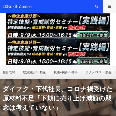
独自取材
物流施設/不動産
災害/事故/不祥事
テクノロジー/製品
ダイフク・下代社長、コロナ禍受けた
原材料不足「下期に売り上げ減額の懸
念は考えていない」