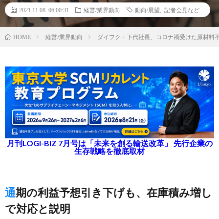
2021.11.08 06:00:31
経営/業界動向
動向/展望
,
記者会見など
経営/業界動向
ダイフク・下代社長、コロナ禍受けた原材料
HOME
月刊LOGI-BIZ 7月号は「未来を創る輸送改革」 先行企業の
生存戦略を徹底取材
通期の利益予想引き下げも、在庫積み増し
で対応と説明