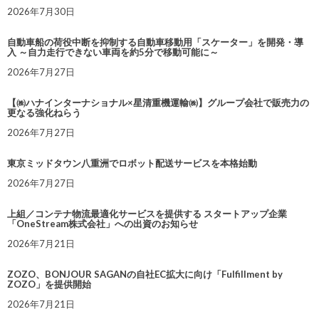
2026年7月30日
自動車船の荷役中断を抑制する自動車移動用「スケーター」を開発・導
入 ～自力走行できない車両を約5分で移動可能に～
2026年7月27日
【㈱ハナインターナショナル×星清重機運輸㈱】グループ会社で販売力の
更なる強化ねらう
2026年7月27日
東京ミッドタウン八重洲でロボット配送サービスを本格始動
2026年7月27日
上組／コンテナ物流最適化サービスを提供する スタートアップ企業
「OneStream株式会社」への出資のお知らせ
2026年7月21日
ZOZO、BONJOUR SAGANの自社EC拡大に向け「Fulfillment by
ZOZO」を提供開始
2026年7月21日