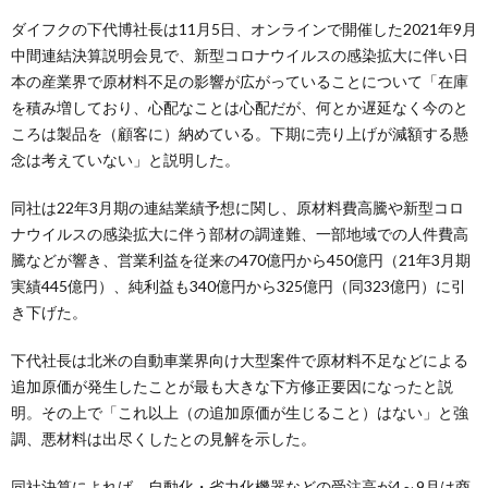
ダイフクの下代博社長は11月5日、オンラインで開催した2021年9月
中間連結決算説明会見で、新型コロナウイルスの感染拡大に伴い日
本の産業界で原材料不足の影響が広がっていることについて「在庫
を積み増しており、心配なことは心配だが、何とか遅延なく今のと
ころは製品を（顧客に）納めている。下期に売り上げが減額する懸
念は考えていない」と説明した。
同社は22年3月期の連結業績予想に関し、原材料費高騰や新型コロ
ナウイルスの感染拡大に伴う部材の調達難、一部地域での人件費高
騰などが響き、営業利益を従来の470億円から450億円（21年3月期
実績445億円）、純利益も340億円から325億円（同323億円）に引
き下げた。
下代社長は北米の自動車業界向け大型案件で原材料不足などによる
追加原価が発生したことが最も大きな下方修正要因になったと説
明。その上で「これ以上（の追加原価が生じること）はない」と強
調、悪材料は出尽くしたとの見解を示した。
同社決算によれば、自動化・省力化機器などの受注高が4～9月は商