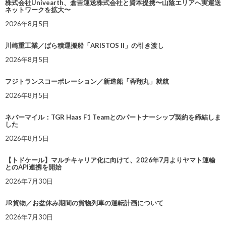
株式会社Univearth、倉吉運送株式会社と資本提携〜山陰エリアへ実運送
ネットワークを拡大〜
2026年8月5日
川崎重工業／ばら積運搬船「ARISTOS II」の引き渡し
2026年8月5日
フジトランスコーポレーション／新造船「蓉翔丸」就航
2026年8月5日
ネバーマイル：TGR Haas F1 Teamとのパートナーシップ契約を締結しま
した
2026年8月5日
【トドケール】マルチキャリア化に向けて、2026年7月よりヤマト運輸
とのAPI連携を開始
2026年7月30日
JR貨物／お盆休み期間の貨物列車の運転計画について
2026年7月30日