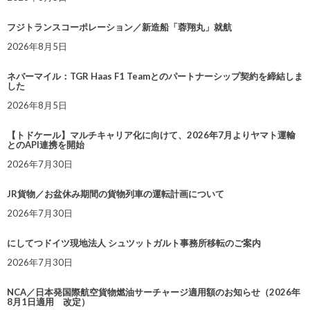
フジトランスコーポレーション／新造船「蓉翔丸」就航
2026年8月5日
ネバーマイル：TGR Haas F1 Teamとのパートナーシップ契約を締結しま
した
2026年8月5日
【トドケール】マルチキャリア化に向けて、2026年7月よりヤマト運輸
とのAPI連携を開始
2026年7月30日
JR貨物／お盆休み期間の貨物列車の運転計画について
2026年7月30日
にしてつドイツ現地法人 シュツットガルト事務所移転のご案内
2026年7月30日
NCA／日本発国際航空貨物燃油サーチャージ適用額のお知らせ（2026年
8月1日適用 改定）