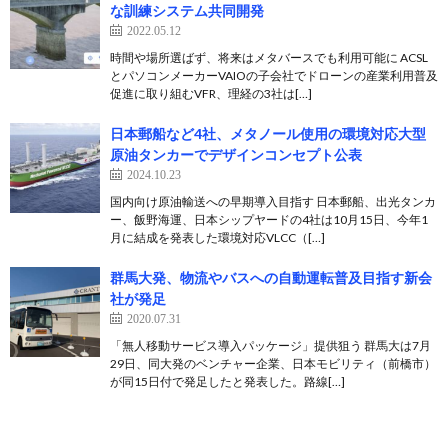
な訓練システム共同開発
2022.05.12
時間や場所選ばず、将来はメタバースでも利用可能に ACSL
とパソコンメーカーVAIOの子会社でドローンの産業利用普及
促進に取り組むVFR、理経の3社は[…]
日本郵船など4社、メタノール使用の環境対応大型
原油タンカーでデザインコンセプト公表
2024.10.23
国内向け原油輸送への早期導入目指す 日本郵船、出光タンカ
ー、飯野海運、日本シップヤードの4社は10月15日、今年1
月に結成を発表した環境対応VLCC（[…]
群馬大発、物流やバスへの自動運転普及目指す新会
社が発足
2020.07.31
「無人移動サービス導入パッケージ」提供狙う 群馬大は7月
29日、同大発のベンチャー企業、日本モビリティ（前橋市）
が同15日付で発足したと発表した。路線[…]