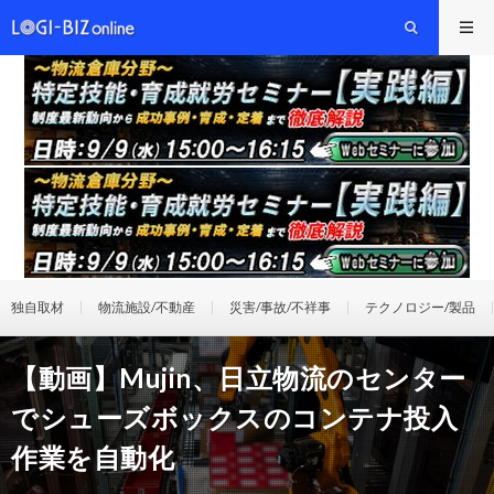
独自取材
物流施設/不動産
災害/事故/不祥事
テクノロジー/製品
【動画】Mujin、日立物流のセンター
でシューズボックスのコンテナ投入
作業を自動化