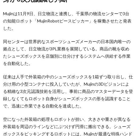
Mujinは11月9日、日立物流と連携し、千葉県の物流センターで3台
の知能ロボット「MujinRobotピースピッカー」を稼働させたと発表
した。
同センターは世界的なスポーツシューズメーカーの日本国内唯一の
拠点として、日立物流が3PL業務を展開している。商品の靴を収め
たシューズボックスを店舗別に仕分けするシステムへ供給する作業
を自動化した。
従来は人手で外装箱の中のシューズボックスを1箱ずつ取り出し、仕
分け用の小型コンテナに投入していたが、Mujinの3Dビジョンによ
る精緻な3次元認識技術を活用し、事前に商品のマスターデータを登
録しなくてもロボット自身がシューズボックスの形を認識すること
で、迅速に作業できる自動化を達成した。
空になった外装箱の処理もロボットが担い、大きさや重さが異なる
外装箱を周辺のラインなどにぶつけず円滑に搬出できる。シューズ
ボックスをピッキングするロボットには、Mujinが最適な特殊ハンド