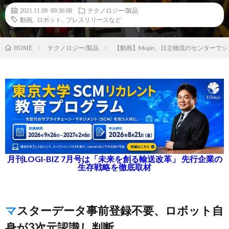
2021.11.09 09:36:08
テクノロジー/製品
動画
,
ロボット
,
プレスリリースなど
テクノロジー/製品
【動画】Mujin、日立物流のセンター
HOME
月刊LOGI-BIZ 7月号は「未来を創る輸送改革」 先行企業の
生存戦略を徹底取材
マスターデータ事前登録不要、ロボット自
身が3次元認識し判断