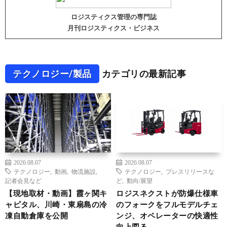
ロジスティクス管理の専門誌
月刊ロジスティクス・ビジネス
テクノロジー/製品
カテゴリの最新記事
2026.08.07
2026.08.07
テクノロジー
,
動画
,
物流施設
,
テクノロジー
,
プレスリリースな
記者会見など
ど
,
動向/展望
【現地取材・動画】霞ヶ関キ
ロジスネクストが防爆仕様車
ャピタル、川崎・東扇島の冷
のフォークをフルモデルチェ
凍自動倉庫を公開
ンジ、オペレーターの快適性
向上図る