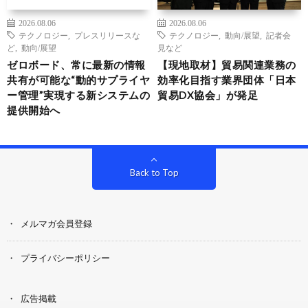
2026.08.06
2026.08.06
テクノロジー
,
プレスリリースな
テクノロジー
,
動向/展望
,
記者会
ど
,
動向/展望
見など
ゼロボード、常に最新の情報
【現地取材】貿易関連業務の
共有が可能な“動的サプライヤ
効率化目指す業界団体「日本
ー管理”実現する新システムの
貿易DX協会」が発足
提供開始へ
Back to Top
メルマガ会員登録
プライバシーポリシー
広告掲載