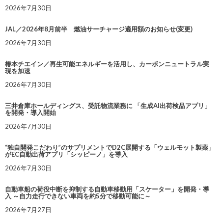
2026年7月30日
JAL／2026年8月前半 燃油サーチャージ適用額のお知らせ(変更)
2026年7月30日
椿本チエイン／再生可能エネルギーを活用し、カーボンニュートラル実
現を加速
2026年7月30日
三井倉庫ホールディングス、受託物流業務に 「生成AI出荷検品アプリ」
を開発・導入開始
2026年7月30日
“独自開発こだわり”のサプリメントでD2C展開する「ウェルモット製薬」
がEC自動出荷アプリ「シッピーノ」を導入
2026年7月30日
自動車船の荷役中断を抑制する自動車移動用「スケーター」を開発・導
入 ～自力走行できない車両を約5分で移動可能に～
2026年7月27日