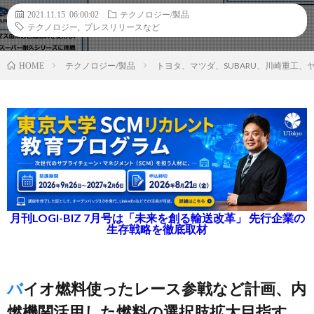
2021.11.15 06:00:02
テクノロジー/製品
テクノロジー
,
プレスリリースなど
テクノロジー/製品
トヨタ、マツダ、SUBARU、川崎重工、
HOME
月刊LOGI-BIZ 7月号は「未来を創る輸送改革」 先行企業の
生存戦略を徹底取材
バイオ燃料使ったレース参戦など計画、内
燃機関活用した燃料の選択肢拡大目指す