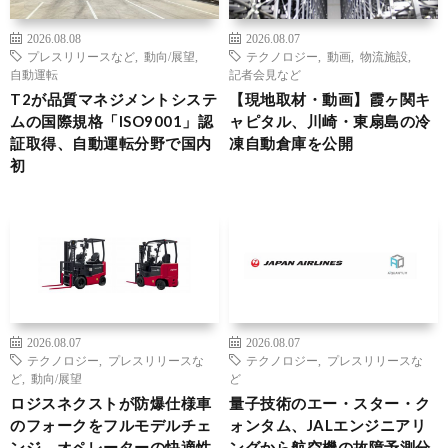
2026.08.08
2026.08.07
プレスリリースなど
,
動向/展望
,
テクノロジー
,
動画
,
物流施設
,
自動運転
記者会見など
T2が品質マネジメントシステ
【現地取材・動画】霞ヶ関キ
ムの国際規格「ISO9001」認
ャピタル、川崎・東扇島の冷
証取得、自動運転分野で国内
凍自動倉庫を公開
初
2026.08.07
2026.08.07
テクノロジー
,
プレスリリースな
テクノロジー
,
プレスリリースな
ど
,
動向/展望
ど
ロジスネクストが防爆仕様車
量子技術のエー・スター・ク
のフォークをフルモデルチェ
ォンタム、JALエンジニアリ
ンジ、オペレーターの快適性
ングから航空機の故障予測分