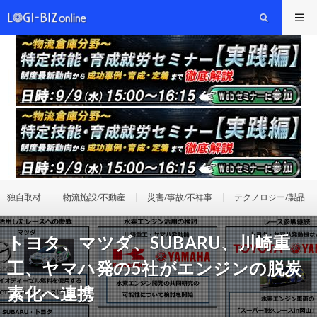
独自取材
物流施設/不動産
災害/事故/不祥事
テクノロジー/製品
トヨタ、マツダ、SUBARU、川崎重
工、ヤマハ発の5社がエンジンの脱炭
素化へ連携