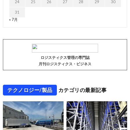
24
25
26
27
28
29
30
31
« 7月
ロジスティクス管理の専門誌
月刊ロジスティクス・ビジネス
テクノロジー/製品
カテゴリの最新記事