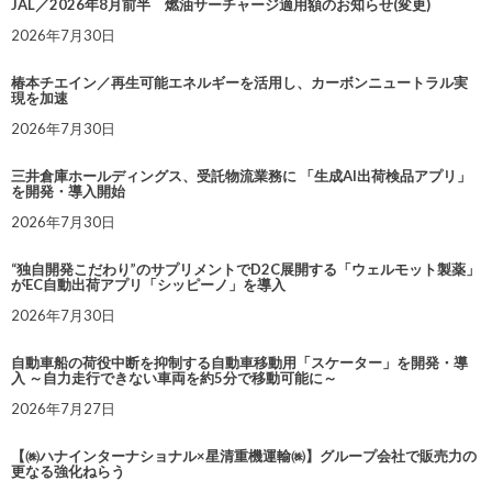
JAL／2026年8月前半 燃油サーチャージ適用額のお知らせ(変更)
2026年7月30日
椿本チエイン／再生可能エネルギーを活用し、カーボンニュートラル実
現を加速
2026年7月30日
三井倉庫ホールディングス、受託物流業務に 「生成AI出荷検品アプリ」
を開発・導入開始
2026年7月30日
“独自開発こだわり”のサプリメントでD2C展開する「ウェルモット製薬」
がEC自動出荷アプリ「シッピーノ」を導入
2026年7月30日
自動車船の荷役中断を抑制する自動車移動用「スケーター」を開発・導
入 ～自力走行できない車両を約5分で移動可能に～
2026年7月27日
【㈱ハナインターナショナル×星清重機運輸㈱】グループ会社で販売力の
更なる強化ねらう