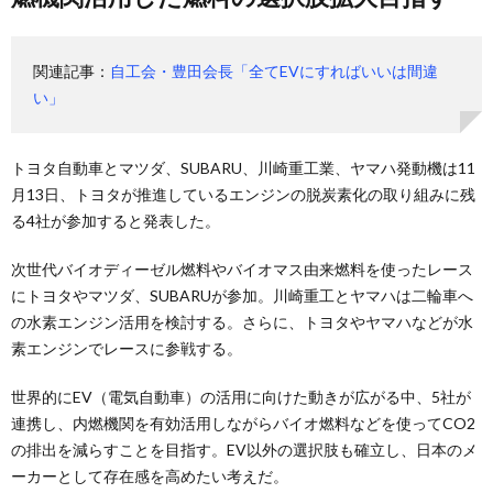
関連記事：
自工会・豊田会長「全てEVにすればいいは間違
い」
トヨタ自動車とマツダ、SUBARU、川崎重工業、ヤマハ発動機は11
月13日、トヨタが推進しているエンジンの脱炭素化の取り組みに残
る4社が参加すると発表した。
次世代バイオディーゼル燃料やバイオマス由来燃料を使ったレース
にトヨタやマツダ、SUBARUが参加。川崎重工とヤマハは二輪車へ
の水素エンジン活用を検討する。さらに、トヨタやヤマハなどが水
素エンジンでレースに参戦する。
世界的にEV（電気自動車）の活用に向けた動きが広がる中、5社が
連携し、内燃機関を有効活用しながらバイオ燃料などを使ってCO2
の排出を減らすことを目指す。EV以外の選択肢も確立し、日本のメ
ーカーとして存在感を高めたい考えだ。