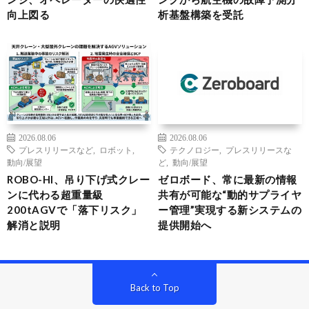
向上図る
析基盤構築を受託
2026.08.06
2026.08.06
プレスリリースなど
,
ロボット
,
テクノロジー
,
プレスリリースな
動向/展望
ど
,
動向/展望
ROBO-HI、吊り下げ式クレー
ゼロボード、常に最新の情報
ンに代わる超重量級
共有が可能な“動的サプライヤ
200tAGVで「落下リスク」
ー管理”実現する新システムの
解消と説明
提供開始へ
Back to Top