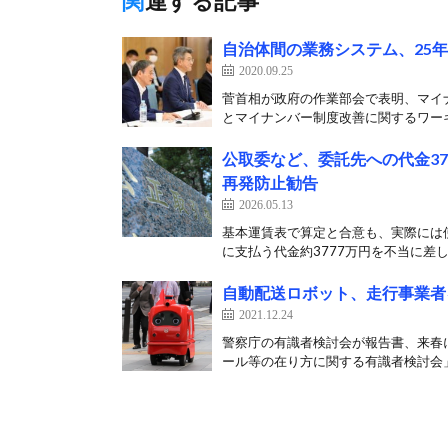
関連する記事
自治体間の業務システム、25
2020.09.25
菅首相が政府の作業部会で表明、マイナ
とマイナンバー制度改善に関するワーキ
公取委など、委託先への代金3
再発防止勧告
2026.05.13
基本運賃表で算定と合意も、実際には使
に支払う代金約3777万円を不当に差し
自動配送ロボット、走行事業者
2021.12.24
警察庁の有識者検討会が報告書、来春に
ール等の在り方に関する有識者検討会」