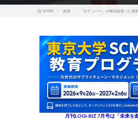
政策
「白ナンバー」の検知器使った酒気
HOME
月刊LOGI-BIZ 7月号は「未