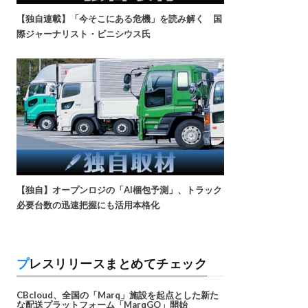
【独自連載】「今そこにある危機」を読み解く 国
際ジャーナリスト・ビニシウス氏
【独自】オープンロジの「AI梱包予測」、トラック
必要台数の迅速把握にも活用本格化
プレスリリースまとめてチェック
CBcloud、全国の「Marq」施設を起点とした新た
な配送プラットフォーム「MarqGO」開始