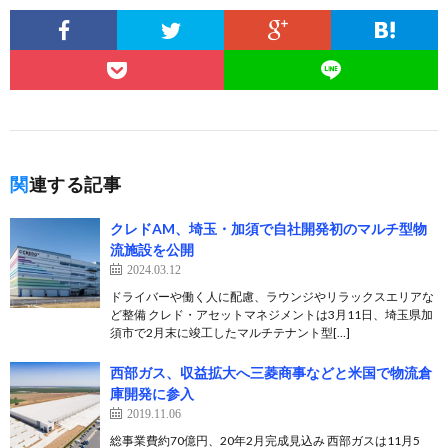
関連する記事
クレドAM、埼玉・加須で自社開発初のマルチ型物
流施設を公開
2024.03.12
ドライバーや働く人に配慮、ラウンジやリラックスエリアな
ど整備 クレド・アセットマネジメントは3月11日、埼玉県加
須市で2月末に竣工したマルチテナント型[…]
西部ガス、収益拡大へ三菱商事などと米国で物流倉
庫開発に参入
2019.11.06
総事業費約70億円、20年2月完成見込み 西部ガスは11月5