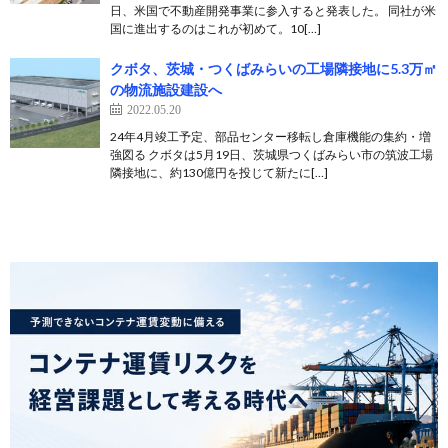
日、米国で不動産開発事業に参入すると発表した。 同社が米
国に進出するのはこれが初めて。10[…]
クボタ、茨城・つくばみらいの工場隣接地に5.3万㎡
の物流施設建設へ
2022.05.20
24年4月竣工予定、部品センター移転し倉庫機能の集約・増
強図る クボタは5月19日、茨城県つくばみらい市の筑波工場
隣接地に、約130億円を投じて新たに[…]