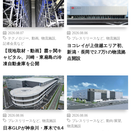
2026.08.07
2026.08.06
テクノロジー
,
動画
,
物流施設
,
プレスリリースなど
,
物流施設
記者会見など
ヨコレイが上信越エリア初、
【現地取材・動画】霞ヶ関キ
新潟・長岡で2.7万tの物流拠
ャピタル、川崎・東扇島の冷
点開設
凍自動倉庫を公開
2026.08.06
2026.08.06
プレスリリースなど
,
物流施設
プレスリリースなど
,
動向/展望
,
物流施設
日本GLPが神奈川・厚木で8.4