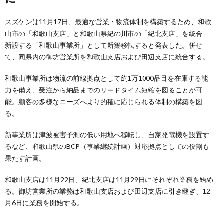
スズケンは11月17日、最適な営業・物流体制を構築するため、和歌
山市の「和歌山支店」と和歌山県紀の川市の「紀北支店」を統合、
新設する「和歌山事業所」として新築移転すると発表した。併せ
て、同県内の御坊営業所を和歌山支店および田辺支店に統合する。
和歌山事業所は物流の前線拠点として約1万1000品目を在庫する能
力を備え、受注から納品までのリードタイム短縮を図ることが可
能。顧客の多様なニーズへより的確に応じられる体制の構築を図
る。
新事業所は津波被害予測の低い用地へ移転し、自家発電機を設置す
るなど、和歌山県のBCP（事業継続計画）対応拠点としての役割も
果たす計画。
和歌山支店は11月22日、紀北支店は11月29日にそれぞれ業務を始め
る。御坊営業所の業務は和歌山支店および田辺支店に引き継ぎ、12
月6日に業務を開始する。