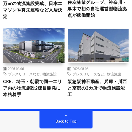
住友林業グループ、神奈川・
万㎡の物流施設完成、日本エ
厚木で初の自社運営型物流拠
マソンや真栄運輸など入居決
点が稼働開始
定
2026.08.06
2026.08.06
プレスリリースなど
,
物流施設
プレスリリースなど
,
物流施設
CRE、埼玉・朝霞で同一エリ
阪急阪神不動産、兵庫・川西
ア内の物流施設2棟目開発に
と京都の2カ所で物流施設竣
本格着手
工
Back to Top