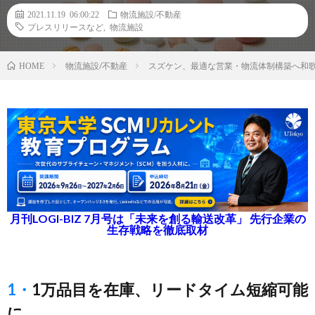
2021.11.19 06:00:22
物流施設/不動産
プレスリリースなど
,
物流施設
物流施設/不動産
スズケン、最適な営業・物流体制構築へ和
HOME
月刊LOGI-BIZ 7月号は「未来を創る輸送改革」 先行企業の
生存戦略を徹底取材
1・1万品目を在庫、リードタイム短縮可能
に