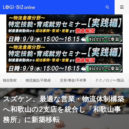
独自取材
物流施設/不動産
災害/事故/不祥事
テクノロジー/製品
スズケン、最適な営業・物流体制構築
へ和歌山の2支店を統合し「和歌山事
務所」に新築移転