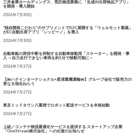
三井倉庫ホールディングス、受託物流業務に 「生成AI出荷検品アプリ」
を開発・導入開始
2026年7月30日
“独自開発こだわり”のサプリメントでD2C展開する「ウェルモット製薬」
がEC自動出荷アプリ「シッピーノ」を導入
2026年7月30日
自動車船の荷役中断を抑制する自動車移動用「スケーター」を開発・導
入 ～自力走行できない車両を約5分で移動可能に～
2026年7月27日
【㈱ハナインターナショナル×星清重機運輸㈱】グループ会社で販売力の
更なる強化ねらう
2026年7月27日
東京ミッドタウン八重洲でロボット配送サービスを本格始動
2026年7月27日
上組／コンテナ物流最適化サービスを提供する スタートアップ企業
「OneStream株式会社」への出資のお知らせ