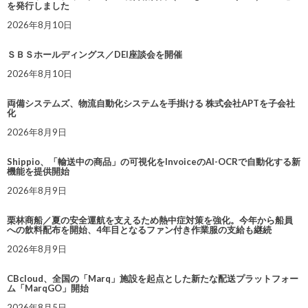
を発行しました
2026年8月10日
ＳＢＳホールディングス／DEI座談会を開催
2026年8月10日
両備システムズ、物流自動化システムを手掛ける 株式会社APTを子会社
化
2026年8月9日
Shippio、「輸送中の商品」の可視化をInvoiceのAI-OCRで自動化する新
機能を提供開始
2026年8月9日
栗林商船／夏の安全運航を支えるため熱中症対策を強化。今年から船員
への飲料配布を開始、4年目となるファン付き作業服の支給も継続
2026年8月9日
CBcloud、全国の「Marq」施設を起点とした新たな配送プラットフォー
ム「MarqGO」開始
2026年8月5日