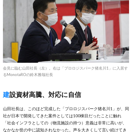
会見に臨む山田社長（左）。右は「プロロジスパーク猪名川1」に入居す
るMonotaROの鈴木雅哉社長
建設資材高騰、対応に自信
山田社長は、このほど完成した「プロロジスパーク猪名川1」が、同
社が日本で開発してきた案件としては100棟目だったことに触れ
「社会インフラとしての（物流施設の持つ）意義は非常に高いが、
なかなか世の中に認知されなかった。声を大きくして言い続けてき