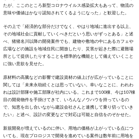
たが、ここのところ新型コロナウイルス感染拡大もあって、物流の
意味や価値はかなり認知されてくるようになった」と歓迎した。
その上で「経済的な部分だけでなく、やはり地域に進出する以上、
その地域社会に貢献していくべきだという思いがずっとある」と述
べ、猪猪名川以降の開発案件でも、建物や敷地の中にあるカフェや
広場などの施設を地域住民に開放したり、災害が起きた際に避難場
所として提供したりすることを標準的な機能として備えていくこと
に強い意欲を見せた。
原材料の高騰などの影響で建設資材の値上げが広がっていることに
関しては「未来永劫続くとは思っていない。幸いなことに、われわ
れは設計部隊や施工部隊が社内にいる。これまで100棟、今は107棟
目の開発物件を手掛けてきて、いろんなノウハウを持っているの
で、知恵を出し合いながら建設会社さんと連携して乗り切っていき
たい」と述べ、設計の変更などで対応は可能と自信をのぞかせた。
新規開発が増えているのに伴い、用地の価格が上がっている点につ
いても、現在プロロジスで開発を進めている案件は数年前に用地を