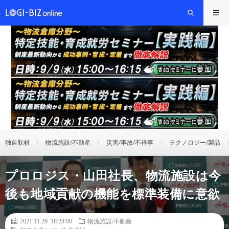
独自取材
物流施設/不動産
災害/事故/不祥事
テクノロジー/製品
プロロジス・山田社長、物流施設は今
後も地域貢献の機能を標準装備に意欲
2021.11.29 18:28:00
物流施設/不動産