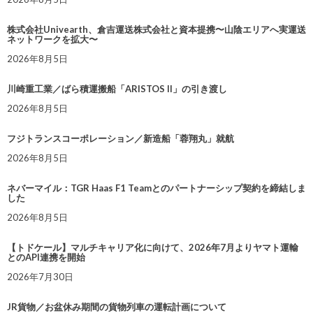
株式会社Univearth、倉吉運送株式会社と資本提携〜山陰エリアへ実運送
ネットワークを拡大〜
2026年8月5日
川崎重工業／ばら積運搬船「ARISTOS II」の引き渡し
2026年8月5日
フジトランスコーポレーション／新造船「蓉翔丸」就航
2026年8月5日
ネバーマイル：TGR Haas F1 Teamとのパートナーシップ契約を締結しま
した
2026年8月5日
【トドケール】マルチキャリア化に向けて、2026年7月よりヤマト運輸
とのAPI連携を開始
2026年7月30日
JR貨物／お盆休み期間の貨物列車の運転計画について