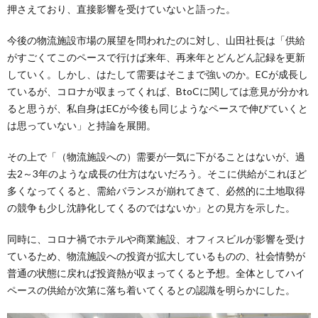
押さえており、直接影響を受けていないと語った。
今後の物流施設市場の展望を問われたのに対し、山田社長は「供給
がすごくてこのペースで行けば来年、再来年とどんどん記録を更新
していく。しかし、はたして需要はそこまで強いのか。ECが成長し
ているが、コロナが収まってくれば、BtoCに関しては意見が分かれ
ると思うが、私自身はECが今後も同じようなペースで伸びていくと
は思っていない」と持論を展開。
その上で「（物流施設への）需要が一気に下がることはないが、過
去2～3年のような成長の仕方はないだろう。そこに供給がこれほど
多くなってくると、需給バランスが崩れてきて、必然的に土地取得
の競争も少し沈静化してくるのではないか」との見方を示した。
同時に、コロナ禍でホテルや商業施設、オフィスビルが影響を受け
ているため、物流施設への投資が拡大しているものの、社会情勢が
普通の状態に戻れば投資熱が収まってくると予想。全体としてハイ
ペースの供給が次第に落ち着いてくるとの認識を明らかにした。