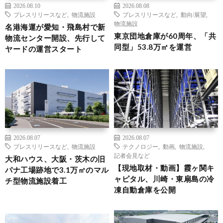
2026.08.10
2026.08.08
プレスリリースなど
,
物流施設
プレスリリースなど
,
動向/展望
,
物流施設
名港海運が愛知・飛島村で新
東京団地倉庫が60周年、「共
物流センター開設、先行して
同型」53.8万㎡を運営
ヤードの運営スタート
2026.08.07
2026.08.07
プレスリリースなど
,
物流施設
テクノロジー
,
動画
,
物流施設
,
記者会見など
大和ハウス、大阪・茨木の旧
【現地取材・動画】霞ヶ関キ
パナ工場跡地で3.1万㎡のマル
ャピタル、川崎・東扇島の冷
チ型物流施設着工
凍自動倉庫を公開