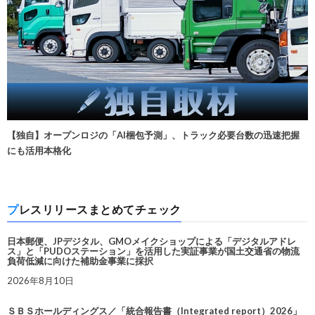
【独自】オープンロジの「AI梱包予測」、トラック必要台数の迅速把握
にも活用本格化
プレスリリースまとめてチェック
日本郵便、JPデジタル、GMOメイクショップによる「デジタルアドレ
ス」と「PUDOステーション」を活用した実証事業が国土交通省の物流
負荷低減に向けた補助金事業に採択
2026年8月10日
ＳＢＳホールディングス／「統合報告書（Integrated report）2026」