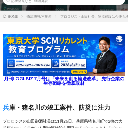
記者会見など
,
物流施設
物流施設/不動産
プロロジス・山田社長、物流施設は今後も
HOME
月刊LOGI-BIZ 7月号は「未来を創る輸送改革」 先行企業の
生存戦略を徹底取材
兵庫・猪名川の竣工案件、防災に注力
プロロジスの山田御酒社長は11月26日、兵庫県猪名川町で2棟の大
規模なマルチテナント型物流施設を開発するプロジェクト「プロロ