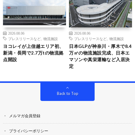
2026.08.06
2026.08.06
プレスリリースなど
,
物流施設
プレスリリースなど
,
物流施設
ヨコレイが上信越エリア初、
日本GLPが神奈川・厚木で8.4
新潟・長岡で2.7万tの物流拠
万㎡の物流施設完成、日本エ
点開設
マソンや真栄運輸など入居決
定
Back to Top
メルマガ会員登録
プライバシーポリシー