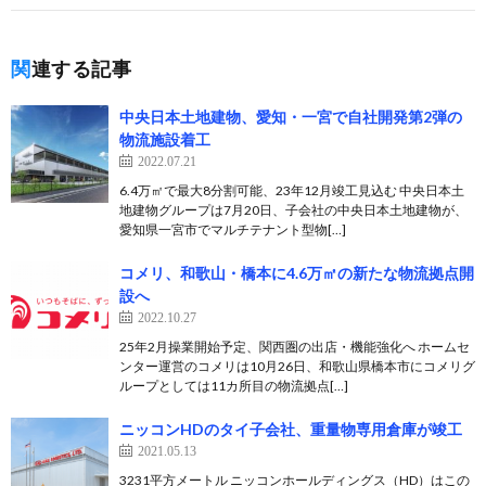
関連する記事
中央日本土地建物、愛知・一宮で自社開発第2弾の
物流施設着工
2022.07.21
6.4万㎡で最大8分割可能、23年12月竣工見込む 中央日本土
地建物グループは7月20日、子会社の中央日本土地建物が、
愛知県一宮市でマルチテナント型物[…]
コメリ、和歌山・橋本に4.6万㎡の新たな物流拠点開
設へ
2022.10.27
25年2月操業開始予定、関西圏の出店・機能強化へ ホームセ
ンター運営のコメリは10月26日、和歌山県橋本市にコメリグ
ループとしては11カ所目の物流拠点[…]
ニッコンHDのタイ子会社、重量物専用倉庫が竣工
2021.05.13
3231平方メートル ニッコンホールディングス（HD）はこの