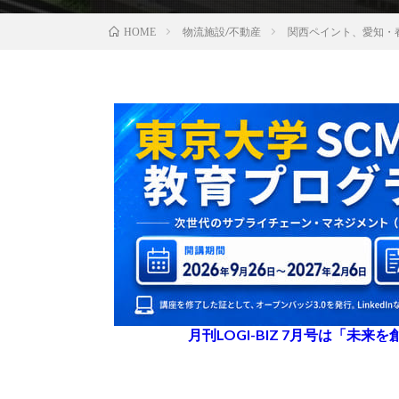
物流施設/不動産
関西ペイント、愛知・
HOME
月刊LOGI-BIZ 7月号は「未