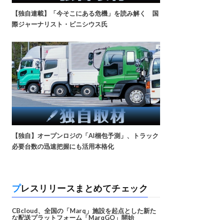
【独自連載】「今そこにある危機」を読み解く 国
際ジャーナリスト・ビニシウス氏
【独自】オープンロジの「AI梱包予測」、トラック
必要台数の迅速把握にも活用本格化
プレスリリースまとめてチェック
CBcloud、全国の「Marq」施設を起点とした新た
な配送プラットフォーム「MarqGO」開始