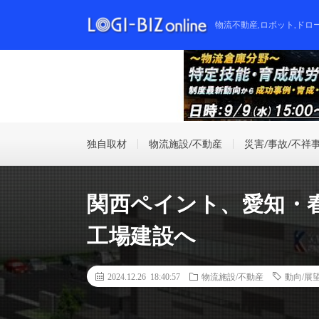
物流不動産,ロボット,ドロ
独自取材
物流施設/不動産
災害/事故/不祥
関西ペイント、愛知・
工場建設へ
2024.12.26 18:40:57
物流施設/不動産
動向/展