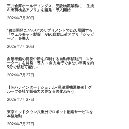
三井倉庫ホールディングス、受託物流業務に 「生成
AI出荷検品アプリ」を開発・導入開始
2026年7月30日
“独自開発こだわり”のサプリメントでD2C展開する
「ウェルモット製薬」がEC自動出荷アプリ「シッピ
ーノ」を導入
2026年7月30日
自動車船の荷役中断を抑制する自動車移動用「スケ
ーター」を開発・導入 ～自力走行できない車両を約
5分で移動可能に～
2026年7月27日
【㈱ハナインターナショナル×星清重機運輸㈱】グ
ループ会社で販売力の更なる強化ねらう
2026年7月27日
東京ミッドタウン八重洲でロボット配送サービスを
本格始動
2026年7月27日