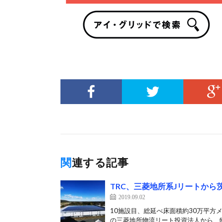
関連する記事
TRC、三菱地所系Jリートから
2019.09.02
10施設目、総延べ床面積約30万平方メ
の三菱地所物流リート投資法人から、物