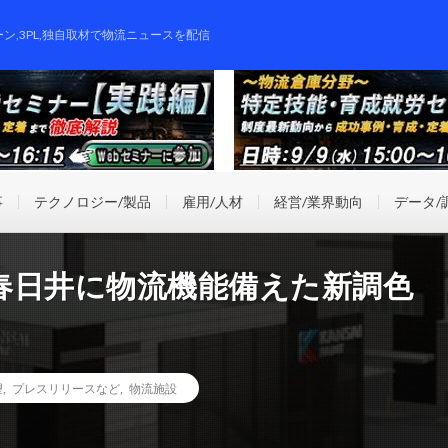
ーン,3PL,独自取材で物流ニュースを配信
事
テクノロジー/製品
雇用/人材
経営/業界動向
データ/
春日井に物流機能備えた新調色
望
,
プレスリリースなど
,
物流施設