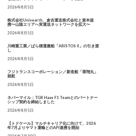
2026年8月5日
株式会社Univearth、倉吉運送株式会社と資本提
携〜山陰エリアへ実運送ネットワークを拡大〜
2026年8月5日
川崎重工業／ばら積運搬船「ARISTOS II」の引き渡
し
2026年8月5日
フジトランスコーポレーション／新造船「蓉翔丸」
就航
2026年8月5日
ネバーマイル：TGR Haas F1 Teamとのパートナー
シップ契約を締結しました
2026年8月5日
【トドケール】マルチキャリア化に向けて、2026
年7月よりヤマト運輸とのAPI連携を開始
2026年7月30日