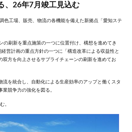
る、26年7月竣工見込む
に調色工場、販売、物流の各機能を備えた新拠点「愛知ステ
ーンの刷新を重点施策の一つに位置付け、構想を進めてき
中期経営計画の重点方針の一つに「構造改革による収益性と
の双方を向上させるサプライチェーンの刷新を進めてお
物流を統合し、自動化による生産効率のアップと働くスタ
事業競争力の強化を図る。
込む。