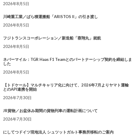
2026年8月5日
川崎重工業／ばら積運搬船「ARISTOS II」の引き渡し
2026年8月5日
フジトランスコーポレーション／新造船「蓉翔丸」就航
2026年8月5日
ネバーマイル：TGR Haas F1 Teamとのパートナーシップ契約を締結しま
した
2026年8月5日
【トドケール】マルチキャリア化に向けて、2026年7月よりヤマト運輸
とのAPI連携を開始
2026年7月30日
JR貨物／お盆休み期間の貨物列車の運転計画について
2026年7月30日
にしてつドイツ現地法人 シュツットガルト事務所移転のご案内