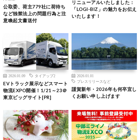
リニューアルいたしました：
公取委、荷主779社に荷待ち
「LOGI-BIZ」の魅力をお伝え
など独禁法上の問題行為と注
いたします！
意喚起文書送付
2026.01.09
タイアップ2
2026.01.01
プレスリリースなど
EVトラック展示などスマート
謹賀新年・2026年も何卒宜し
物流EXPO開催！1/21～23＠
くお願い申し上げます
東京ビッグサイト[PR]