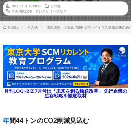
2021.12.01 06:00:16
その他
その他の記事
,
プレスリリースなど
その他
鴻池運輸、大阪府内5拠点でバイオマス発電由来の再
HOME
月刊LOGI-BIZ 7月号は「未来を創る輸送改革」 先行企業の
生存戦略を徹底取材
年間44トンのCO2削減見込む