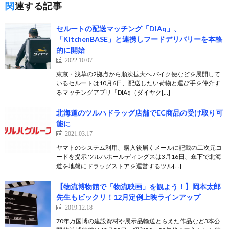
関連する記事
セルートの配送マッチング「DIAq」、
「KitchenBASE」と連携しフードデリバリーを本格
的に開始
2022.10.07
東京・浅草の2拠点から順次拡大へ バイク便などを展開して
いるセルートは10月6日、配送したい荷物と運び手を仲介す
るマッチングアプリ「DIAq（ダイヤク[…]
北海道のツルハドラッグ店舗でEC商品の受け取り可
能に
2021.03.17
ヤマトのシステム利用、購入後届くメールに記載の二次元コ
ードを提示 ツルハホールディングスは3月16日、傘下で北海
道を地盤にドラッグストアを運営するツル[…]
【物流博物館で「物流映画」を観よう！】岡本太郎
先生もビックリ！12月定例上映ラインアップ
2019.12.18
70年万国博の建設資材や展示品輸送とらえた作品など3本公