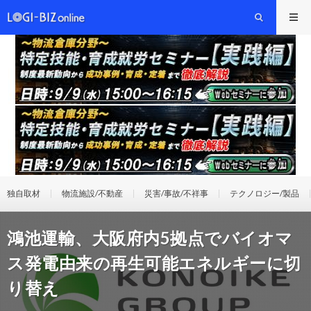
独自取材
物流施設/不動産
災害/事故/不祥事
テクノロジー/製品
鴻池運輸、大阪府内5拠点でバイオマ
ス発電由来の再生可能エネルギーに切
り替え