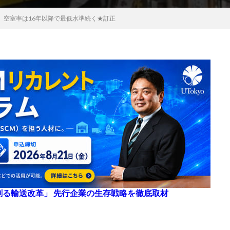
、空室率は16年以降で最低水準続く★訂正
来を創る輸送改革」 先行企業の生存戦略を徹底取材