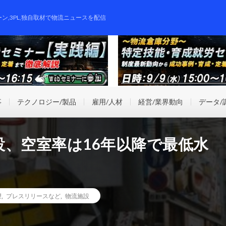
ーン,3PL,独自取材で物流ニュースを配信
事
テクノロジー/製品
雇用/人材
経営/業界動向
データ/
、空室率は16年以降で最低水
望
,
プレスリリースなど
,
物流施設