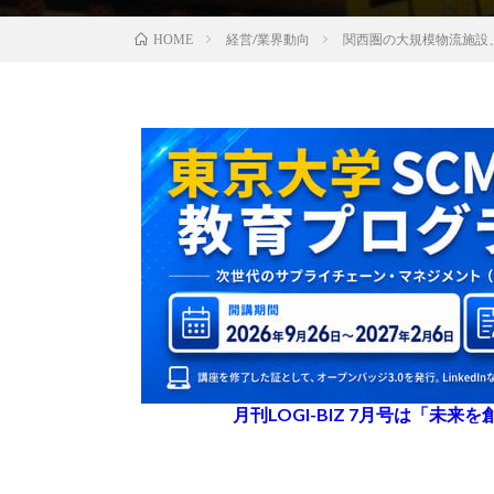
経営/業界動向
関西圏の大規模物流施設
HOME
月刊LOGI-BIZ 7月号は「未