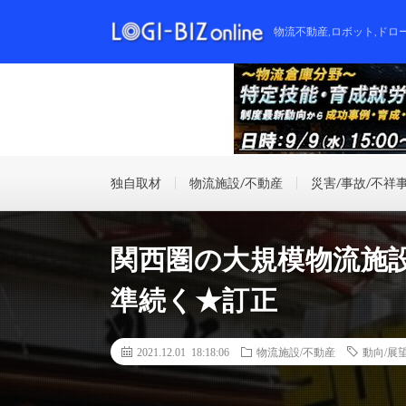
物流不動産,ロボット,ドロ
独自取材
物流施設/不動産
災害/事故/不祥
関西圏の大規模物流施設
準続く★訂正
2021.12.01 18:18:06
物流施設/不動産
動向/展