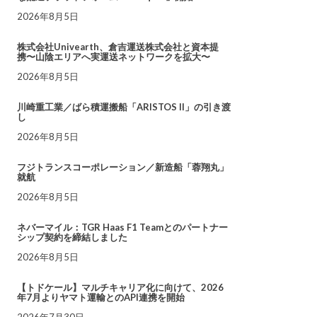
2026年8月5日
株式会社Univearth、倉吉運送株式会社と資本提
携〜山陰エリアへ実運送ネットワークを拡大〜
2026年8月5日
川崎重工業／ばら積運搬船「ARISTOS II」の引き渡
し
2026年8月5日
フジトランスコーポレーション／新造船「蓉翔丸」
就航
2026年8月5日
ネバーマイル：TGR Haas F1 Teamとのパートナー
シップ契約を締結しました
2026年8月5日
【トドケール】マルチキャリア化に向けて、2026
年7月よりヤマト運輸とのAPI連携を開始
2026年7月30日