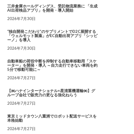
三井倉庫ホールディングス、受託物流業務に 「生成
AI出荷検品アプリ」を開発・導入開始
2026年7月30日
“独自開発こだわり”のサプリメントでD2C展開する
「ウェルモット製薬」がEC自動出荷アプリ「シッピ
ーノ」を導入
2026年7月30日
自動車船の荷役中断を抑制する自動車移動用「スケ
ーター」を開発・導入 ～自力走行できない車両を約
5分で移動可能に～
2026年7月27日
【㈱ハナインターナショナル×星清重機運輸㈱】グ
ループ会社で販売力の更なる強化ねらう
2026年7月27日
東京ミッドタウン八重洲でロボット配送サービスを
本格始動
2026年7月27日