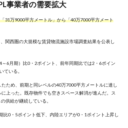
3PL事業者の需要拡大
31万9000平方メートル」から「40万7000平方メート
月1日、関西圏の大規模な賃貸物流施設市場調査結果を公表し
4～6月期）比0・2ポイント、前年同期比では2・6ポイン
続いている。
たため、前期と同レベルの40万7000平方メートルに達し
トルに上った。既存物件でも空きスペース解消が進んだ。ス
スの供給が継続している。
期比0・5ポイント低下、内陸エリアが0・1ポイント上昇し