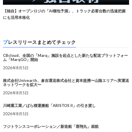
【独自】オープンロジの「AI梱包予測」、トラック必要台数の迅速把握
にも活用本格化
プレスリリースまとめてチェック
CBcloud、全国の「Marq」施設を起点とした新たな配送プラットフォー
ム「MarqGO」開始
2026年8月5日
株式会社Univearth、倉吉運送株式会社と資本提携〜山陰エリアへ実運送
ネットワークを拡大〜
2026年8月5日
川崎重工業／ばら積運搬船「ARISTOS II」の引き渡し
2026年8月5日
フジトランスコーポレーション／新造船「蓉翔丸」就航