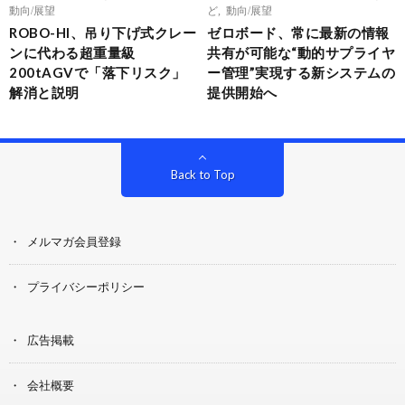
動向/展望
ど
,
動向/展望
ROBO-HI、吊り下げ式クレー
ゼロボード、常に最新の情報
ンに代わる超重量級
共有が可能な“動的サプライヤ
200tAGVで「落下リスク」
ー管理”実現する新システムの
解消と説明
提供開始へ
Back to Top
メルマガ会員登録
プライバシーポリシー
広告掲載
会社概要