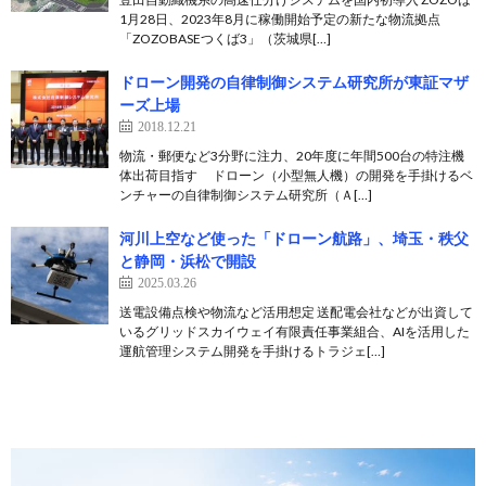
1月28日、2023年8月に稼働開始予定の新たな物流拠点
「ZOZOBASEつくば3」（茨城県[…]
ドローン開発の自律制御システム研究所が東証マザ
ーズ上場
2018.12.21
物流・郵便など3分野に注力、20年度に年間500台の特注機
体出荷目指す ドローン（小型無人機）の開発を手掛けるベ
ンチャーの自律制御システム研究所（Ａ[…]
河川上空など使った「ドローン航路」、埼玉・秩父
と静岡・浜松で開設
2025.03.26
送電設備点検や物流など活用想定 送配電会社などが出資して
いるグリッドスカイウェイ有限責任事業組合、AIを活用した
運航管理システム開発を手掛けるトラジェ[…]