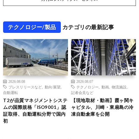
テクノロジー/製品
カテゴリの最新記事
2026.08.08
2026.08.07
プレスリリースなど
,
動向/展望
,
テクノロジー
,
動画
,
物流施設
,
自動運転
記者会見など
T2が品質マネジメントシステ
【現地取材・動画】霞ヶ関キ
ムの国際規格「ISO9001」認
ャピタル、川崎・東扇島の冷
証取得、自動運転分野で国内
凍自動倉庫を公開
初