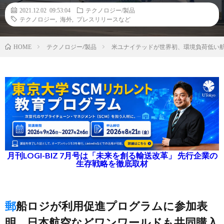
2021.12.02 09:53:04
テクノロジー/製品
テクノロジー
,
海外
,
プレスリリースなど
テクノロジー/製品
米ユナイテッドが世界初、環境負荷低い航
HOME
月刊LOGI-BIZ 7月号は「未来を創る輸送改革」 先行企業の
生存戦略を徹底取材
郵船ロジが利用促進プログラムに参加表
明、日本航空などワンワールドも共同購入