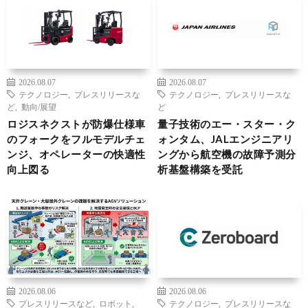
2026.08.07
2026.08.07
テクノロジー
,
プレスリリースな
テクノロジー
,
プレスリリースな
ど
,
動向/展望
ど
ロジスネクストが防爆仕様車
量子技術のエー・スター・ク
のフォークをフルモデルチェ
ォンタム、JALエンジニアリ
ンジ、オペレーターの快適性
ングから航空機の故障予測分
向上図る
析基盤構築を受託
2026.08.06
2026.08.06
プレスリリースなど
,
ロボット
,
テクノロジー
,
プレスリリースな