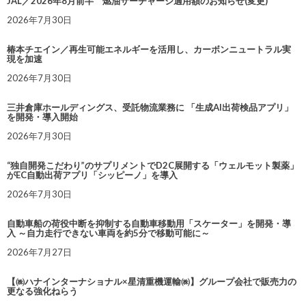
JAL／2026年8月前半 燃油サーチャージ適用額のお知らせ(変更)
2026年7月30日
椿本チエイン／再生可能エネルギーを活用し、カーボンニュートラル実
現を加速
2026年7月30日
三井倉庫ホールディングス、受託物流業務に 「生成AI出荷検品アプリ」
を開発・導入開始
2026年7月30日
“独自開発こだわり”のサプリメントでD2C展開する「ウェルモット製薬」
がEC自動出荷アプリ「シッピーノ」を導入
2026年7月30日
自動車船の荷役中断を抑制する自動車移動用「スケーター」を開発・導
入 ～自力走行できない車両を約5分で移動可能に～
2026年7月27日
【㈱ハナインターナショナル×星清重機運輸㈱】グループ会社で販売力の
更なる強化ねらう