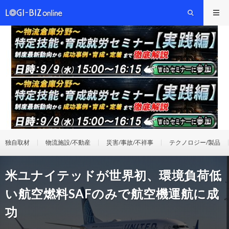
独自取材
物流施設/不動産
災害/事故/不祥事
テクノロジー/製品
米ユナイテッドが世界初、環境負荷低
い航空燃料SAFのみで航空機運航に成
功