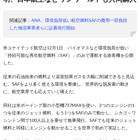
関連記事：
ANA、環境負荷低い航空燃料SAFの費用一部負担
した物流事業者らに証書発行開始
米ユナイテッド航空は12月1日、バイオマスなど環境負荷が低い
「持続可能な再生航空燃料（SAF）」のみで運航する旅客機を公開
した。
従来の石油由来の燃料より温室効果ガスを大幅に削減できると見込
む。SAFをより多く使える環境を整備し、世界的な脱炭素の動き
に、航空業界でも応えていく構えだ。
同社は米ボーイング製の小型機737MAXを使い、2つのエンジンの1
つを従来のジェット燃料、もう1つをSAFのみで動かし、シカゴ～ワ
シントン間で100人以上を乗せて無事飛行。SAFでも従来のジェット
燃料と同様にエンジンを動かせることを世界で初めて実証した。